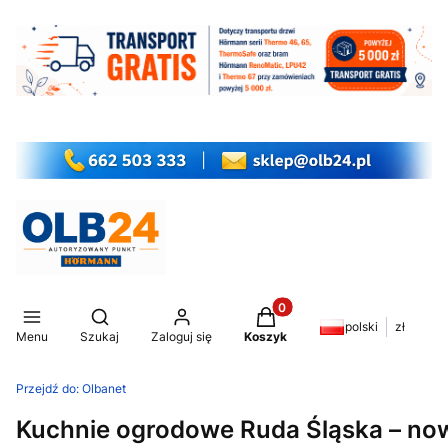
Produkty w koszyku: 0. Z
Otwórz wyszukiwarkę
polski
zł
Menu
Szukaj
Zaloguj się
Koszyk
Przejdź do:
Olbanet
Kuchnie ogrodowe Ruda Śląska – no