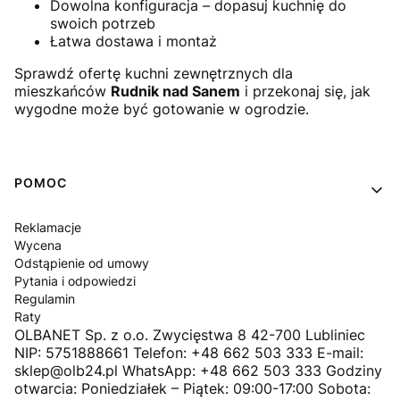
Dowolna konfiguracja – dopasuj kuchnię do
swoich potrzeb
Łatwa dostawa i montaż
Sprawdź ofertę kuchni zewnętrznych dla
mieszkańców
Rudnik nad Sanem
i przekonaj się, jak
wygodne może być gotowanie w ogrodzie.
Linki w stopce
POMOC
Reklamacje
Wycena
Odstąpienie od umowy
Pytania i odpowiedzi
Regulamin
Raty
OLBANET Sp. z o.o. Zwycięstwa 8 42-700 Lubliniec
NIP: 5751888661 Telefon: +48 662 503 333 E-mail:
sklep@olb24.pl WhatsApp: +48 662 503 333 Godziny
otwarcia: Poniedziałek – Piątek: 09:00-17:00 Sobota: