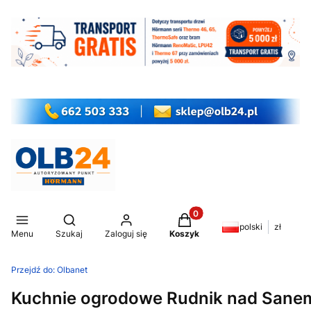
Produkty w koszyku: 0. Z
Otwórz wyszukiwarkę
polski
zł
Menu
Szukaj
Zaloguj się
Koszyk
Przejdź do:
Olbanet
Kuchnie ogrodowe Rudnik nad Sanem