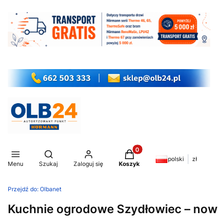
Produkty w koszyku: 0. Z
Otwórz wyszukiwarkę
polski
zł
Menu
Szukaj
Zaloguj się
Koszyk
Przejdź do:
Olbanet
Kuchnie ogrodowe Szydłowiec – now