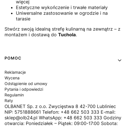
więcej
Estetyczne wykończenie i trwałe materiały
Uniwersalne zastosowanie w ogrodzie i na
tarasie
Stwórz swoją idealną strefę kulinarną na zewnątrz – z
montażem i dostawą do
Tuchola
.
Linki w stopce
POMOC
Reklamacje
Wycena
Odstąpienie od umowy
Pytania i odpowiedzi
Regulamin
Raty
OLBANET Sp. z o.o. Zwycięstwa 8 42-700 Lubliniec
NIP: 5751888661 Telefon: +48 662 503 333 E-mail:
sklep@olb24.pl WhatsApp: +48 662 503 333 Godziny
otwarcia: Poniedziałek – Piątek: 09:00-17:00 Sobota: