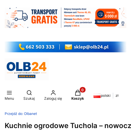
Produkty w koszyku: 0. Z
Otwórz wyszukiwarkę
polski
zł
Menu
Szukaj
Zaloguj się
Koszyk
Przejdź do:
Olbanet
Kuchnie ogrodowe Tuchola – nowocz