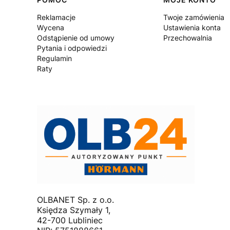
Linki w stopce
Reklamacje
Twoje zamówienia
Wycena
Ustawienia konta
Odstąpienie od umowy
Przechowalnia
Pytania i odpowiedzi
Regulamin
Raty
OLBANET Sp. z o.o.
Księdza Szymały 1,
42-700 Lubliniec