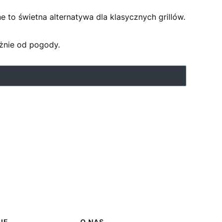
e to świetna alternatywa dla klasycznych grillów.
eżnie od pogody.
JE
O NAS