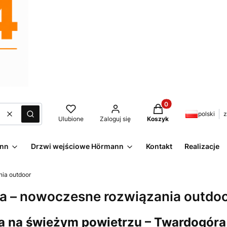
Produkty w koszyku:
polski
z
Wyczyść
Szukaj
Ulubione
Zaloguj się
Koszyk
ann
Drzwi wejściowe Hörmann
Kontakt
Realizacje
ia outdoor
a – nowoczesne rozwiązania outdo
 na świeżym powietrzu – Twardogóra 