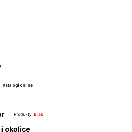
 0. Zobacz szczegóły
ł
Katalogi online
or
Produkty:
Brak
i okolice