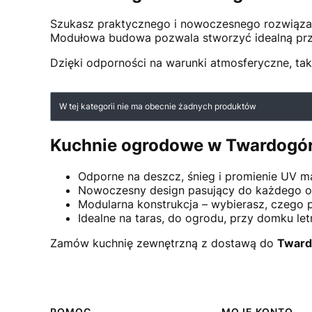
Szukasz praktycznego i nowoczesnego rozwiąz
Modułowa budowa pozwala stworzyć idealną przes
Dzięki odporności na warunki atmosferyczne, taki
Lista produktów
W tej kategorii nie ma obecnie żadnych produktów
Kuchnie ogrodowe w Twardogóra
Odporne na deszcz, śnieg i promienie UV ma
Nowoczesny design pasujący do każdego 
Modularna konstrukcja – wybierasz, czego 
Idealne na taras, do ogrodu, przy domku l
Zamów kuchnię zewnętrzną z dostawą do
Tward
POMOC
MOJE KONTO