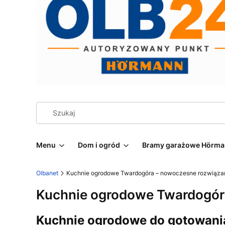
Menu
Dom i ogród
Bramy garażowe Hörm
Olbanet
Kuchnie ogrodowe Twardogóra – nowoczesne rozwiązan
Kuchnie ogrodowe Twardogór
Kuchnie ogrodowe do gotowania