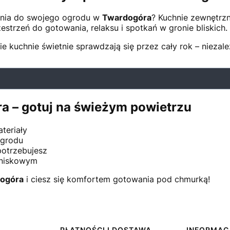
ania do swojego ogrodu w
Twardogóra
? Kuchnie zewnętrzn
trzeń do gotowania, relaksu i spotkań w gronie bliskich.
e kuchnie świetnie sprawdzają się przez cały rok – niezal
 – gotuj na świeżym powietrzu
teriały
ogrodu
potrzebujesz
etniskowym
ogóra
i ciesz się komfortem gotowania pod chmurką!
PŁATNOŚCI I DOSTAWA
INFORMAC