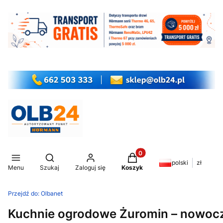
Produkty w koszyku: 0. Z
Otwórz wyszukiwarkę
polski
zł
Menu
Szukaj
Zaloguj się
Koszyk
Przejdź do:
Olbanet
Kuchnie ogrodowe Żuromin – nowocz