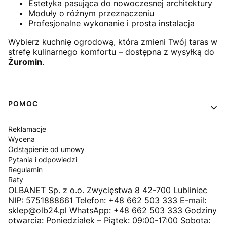
Estetyka pasująca do nowoczesnej architektury
Moduły o różnym przeznaczeniu
Profesjonalne wykonanie i prosta instalacja
Wybierz kuchnię ogrodową, która zmieni Twój taras w
strefę kulinarnego komfortu – dostępna z wysyłką do
Żuromin
.
Linki w stopce
POMOC
Reklamacje
Wycena
Odstąpienie od umowy
Pytania i odpowiedzi
Regulamin
Raty
OLBANET Sp. z o.o. Zwycięstwa 8 42-700 Lubliniec
NIP: 5751888661 Telefon: +48 662 503 333 E-mail:
sklep@olb24.pl WhatsApp: +48 662 503 333 Godziny
otwarcia: Poniedziałek – Piątek: 09:00-17:00 Sobota: