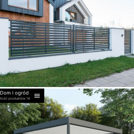
akcesoria
Dom i ogród
Ilość produktów 14