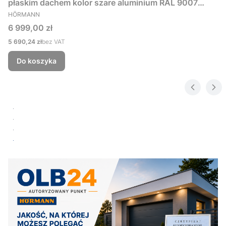
płaskim dachem kolor szare aluminium RAL 9007
PRODUCENT
229x181 cm
HÖRMANN
Cena
6 999,00 zł
Cena
5 690,24 zł
bez VAT
Do koszyka