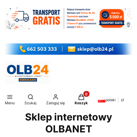
Produkty w koszyku: 0. Z
Otwórz wyszukiwarkę
polski
zł
Menu
Szukaj
Zaloguj się
Koszyk
Sklep internetowy
OLBANET