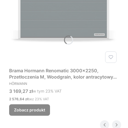
Brama Hormann Renomatic 3000x2250,
Przetłoczenia M, Woodgrain, kolor antracytowy
PRODUCENT
RAL 7016 + Prowadzenie Z
HÖRMANN
Cena brutto
3 169,27 zł
w tym %s VAT
w tym
23%
VAT
Cena netto
2 576,64 zł
bez 23% VAT
Zobacz produkt