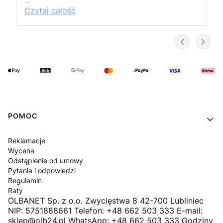
…
Czytaj całość
Linki w stopce
POMOC
Reklamacje
Wycena
Odstąpienie od umowy
Pytania i odpowiedzi
Regulamin
Raty
OLBANET Sp. z o.o. Zwycięstwa 8 42-700 Lubliniec
NIP: 5751888661 Telefon: +48 662 503 333 E-mail:
sklep@olb24.pl WhatsApp: +48 662 503 333 Godziny