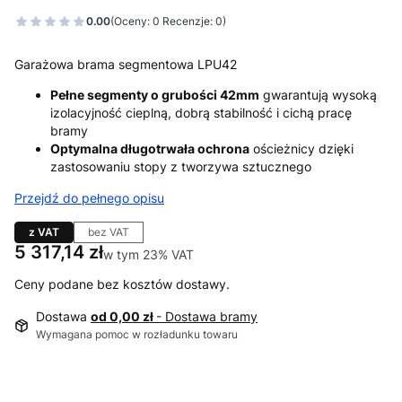
0.00
(Oceny: 0 Recenzje: 0)
Garażowa brama segmentowa LPU42
Pełne segmenty o grubości 42mm
gwarantują wysoką
izolacyjność cieplną, dobrą stabilność i cichą pracę
bramy
Optymalna długotrwała ochrona
ościeżnicy dzięki
zastosowaniu stopy z tworzywa sztucznego
Przejdź do pełnego opisu
z VAT
bez VAT
Cena
5 317,14 zł
w tym 23% VAT
w tym
23%
VAT
Ceny podane bez kosztów dostawy.
Dostawa
od 0,00 zł
- Dostawa bramy
Wymagana pomoc w rozładunku towaru
Wybierz wariant produktu: