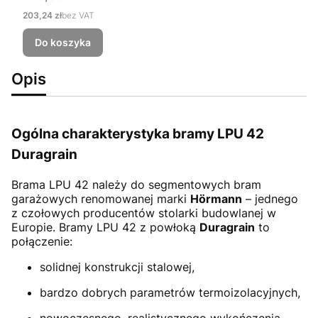
Cena
203,24 zł
bez VAT
Do koszyka
Opis
Ogólna charakterystyka bramy LPU 42
Duragrain
Brama LPU 42
należy do segmentowych bram
garażowych renomowanej marki
Hörmann
– jednego
z czołowych producentów stolarki budowlanej w
Europie. Bramy LPU 42 z powłoką
Duragrain
to
połączenie:
solidnej konstrukcji stalowej,
bardzo dobrych parametrów termoizolacyjnych,
nowoczesnego, realistycznego wykończenia