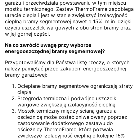
garażu i przeciwdziała powstawaniu w tym miejscu
mostku termicznego. Zestaw ThermoFrame zapobiega
utracie ciepła i jest w stanie zwiększyć izolacyjność
cieplną bramy segmentowej nawet o 15%, m.in. dzięki
użyciu uszczelek wargowych z obu stron bramy oraz
w jej górnej części.
Na co zwrócić uwagę przy wyborze
energooszczędnej bramy segmentowej?
Przygotowaliśmy dla Państwa listę rzeczy, o których
należy pamiętać przed zakupem energooszczędnej
bramy garażowej:
Ocieplane bramy segmentowe ograniczają straty
ciepła
Przegroda termiczna i podwójne uszczelki
wargowe zwiększają izolacyjność cieplną
Mostek termiczny między ścianą garażu a
ościeżnicą może zostać zniwelowany poprzez
zastosowanie dodatkowego zestawu do
ościeżnicy ThermoFrame, która pozwala
zwiększyć izolacyjność cieplną o kolejne 15%