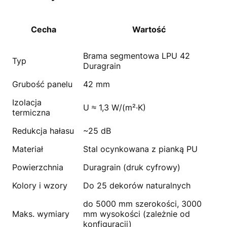
Cecha
Wartość
Brama segmentowa LPU 42
Typ
Duragrain
Grubość panelu
42 mm
Izolacja
U ≈ 1,3 W/(m²·K)
termiczna
Redukcja hałasu
~25 dB
Materiał
Stal ocynkowana z pianką PU
Powierzchnia
Duragrain (druk cyfrowy)
Kolory i wzory
Do 25 dekorów naturalnych
do 5000 mm szerokości, 3000
Maks. wymiary
mm wysokości (zależnie od
konfiguracji)