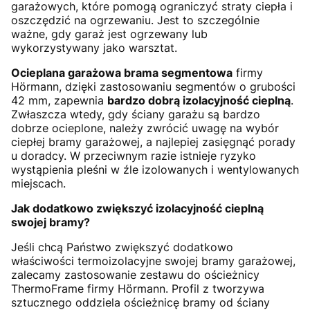
garażowych, które pomogą ograniczyć straty ciepła i
oszczędzić na ogrzewaniu. Jest to szczególnie
ważne, gdy garaż jest ogrzewany lub
wykorzystywany jako warsztat.
Ocieplana garażowa brama segmentowa
firmy
Hörmann, dzięki zastosowaniu segmentów o grubości
42 mm, zapewnia
bardzo dobrą izolacyjność cieplną
.
Zwłaszcza wtedy, gdy ściany garażu są bardzo
dobrze ocieplone, należy zwrócić uwagę na wybór
ciepłej bramy garażowej, a najlepiej zasięgnąć porady
u doradcy. W przeciwnym razie istnieje ryzyko
wystąpienia pleśni w źle izolowanych i wentylowanych
miejscach.
Jak dodatkowo zwiększyć izolacyjność cieplną
swojej bramy?
Jeśli chcą Państwo zwiększyć dodatkowo
właściwości termoizolacyjne swojej bramy garażowej,
zalecamy zastosowanie zestawu do ościeżnicy
ThermoFrame firmy Hörmann. Profil z tworzywa
sztucznego oddziela ościeżnicę bramy od ściany