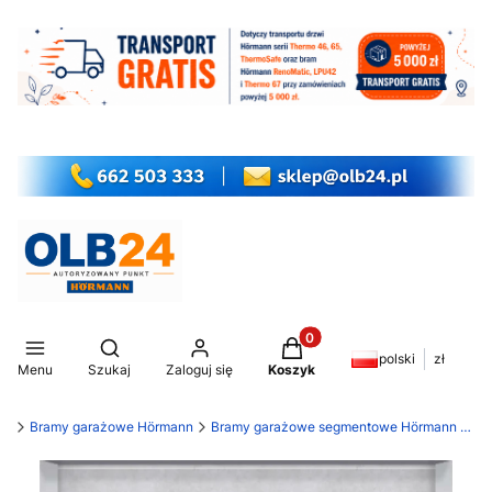
Produkty w koszyku: 0. Z
Otwórz wyszukiwarkę
polski
zł
Menu
Szukaj
Zaloguj się
Koszyk
my
Bramy garażowe Hörmann
Bramy garażowe segmentowe Hörmann LPU 42