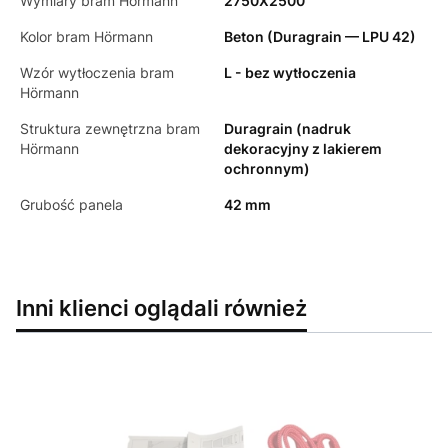
Wymiary bram Hörmann
2750X2500
Kolor bram Hörmann
Beton (Duragrain — LPU 42)
Wzór wytłoczenia bram
L - bez wytłoczenia
Hörmann
Struktura zewnętrzna bram
Duragrain (nadruk
Hörmann
dekoracyjny z lakierem
ochronnym)
Grubość panela
42 mm
Inni klienci oglądali również