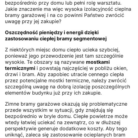
bezpośrednio przy domu lub pełni rolę warsztatu.
Jakie znaczenie ma więc wysoka izolacyjność cieplna
bramy garażowej i na co powinni Państwo zwrócić
uwagę przy jej zakupie?
Oszczędność pieniędzy i energii dzięki
zastosowaniu ciepłej bramy segmentowej
Z niektórych miejsc domu ciepło ucieka szybciej,
ponieważ jego przewodzenie jest tam szczególnie
wysokie. Te obszary są nazywane
mostkami
termicznymi
i powstają najczęściej w pobliżu okien,
drzwi i bram. Aby zapobiec utracie cennego ciepła
przez potencjalne mostki termiczne, należy zwrócić
szczególną uwagę na dobrą izolację poszczególnych
elementów budynku już przy ich zakupie.
Zimne bramy garażowe okazują się problematyczne
przede wszystkim w sytuacji, gdy znajdują się
bezpośrednio w bryle domu. Ciepłe powietrze może
wtedy łatwiej uciekać na zewnątrz, co w dłuższej
perspektywie generuje dodatkowe koszty. Aby tego
uniknąć, zaleca się zastosowanie ocieplanych bram