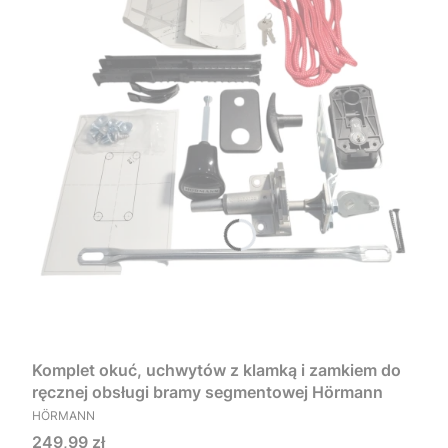
Komplet okuć, uchwytów z klamką i zamkiem do
ręcznej obsługi bramy segmentowej Hörmann
PRODUCENT
HÖRMANN
Cena
249,99 zł