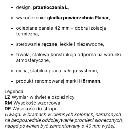
design:
przetłoczenia L
,
wykończenie:
gładka powierzchnia Planar
,
ocieplane panele 42 mm – dobra izolacja
termiczna,
sterowanie
ręczne
, lekkie i niezawodne,
trwała, stalowa konstrukcja odporna na warunki
atmosferyczne,
cicha, stabilna praca całego systemu,
produkt renomowanej marki
Hörmann
.
Legenda:
LZ
Wymiar w świetle ościeżnicy
RM
Wysokość wzorcowa
DE
Wysokość do stropu
Uwaga: w bramach w ciemnych kolorach, narażonych
na bezpośrednie oddziaływanie promieni słonecznych,
napęd powinien być zamontowany o 40 mm wyżej.