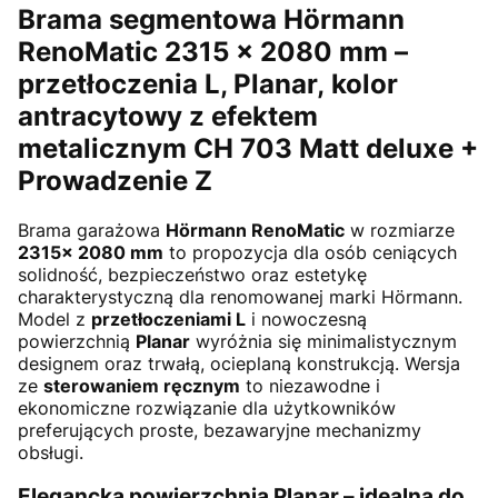
Brama segmentowa Hörmann
RenoMatic 2315 × 2080 mm –
przetłoczenia L, Planar,
kolor
antracytowy z efektem
metalicznym CH 703 Matt deluxe +
Prowadzenie Z
Brama garażowa
Hörmann RenoMatic
w rozmiarze
2315× 2080 mm
to propozycja dla osób ceniących
solidność, bezpieczeństwo oraz estetykę
charakterystyczną dla renomowanej marki Hörmann.
Model z
przetłoczeniami L
i nowoczesną
powierzchnią
Planar
wyróżnia się minimalistycznym
designem oraz trwałą, ocieplaną konstrukcją. Wersja
ze
sterowaniem ręcznym
to niezawodne i
ekonomiczne rozwiązanie dla użytkowników
preferujących proste, bezawaryjne mechanizmy
obsługi.
Elegancka powierzchnia Planar – idealna do