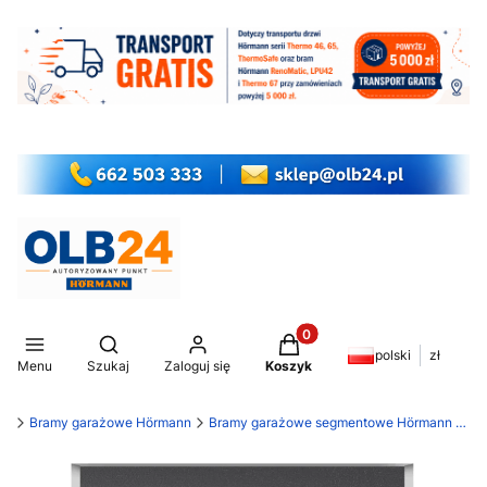
Produkty w koszyku: 0. Z
Otwórz wyszukiwarkę
polski
zł
Menu
Szukaj
Zaloguj się
Koszyk
my
Bramy garażowe Hörmann
Bramy garażowe segmentowe Hörmann RenoMatic