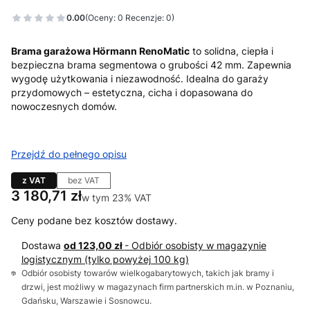
0.00
(Oceny: 0 Recenzje: 0)
Brama garażowa Hörmann RenoMatic
to solidna, ciepła i
bezpieczna brama segmentowa o grubości 42 mm. Zapewnia
wygodę użytkowania i niezawodność. Idealna do garaży
przydomowych – estetyczna, cicha i dopasowana do
nowoczesnych domów.
Przejdź do pełnego opisu
z VAT
bez VAT
Cena
3 180,71 zł
w tym 23% VAT
w tym
23%
VAT
Ceny podane bez kosztów dostawy.
Dostawa
od 123,00 zł
- Odbiór osobisty w magazynie
logistycznym (tylko powyżej 100 kg)
Odbiór osobisty towarów wielkogabarytowych, takich jak bramy i
drzwi, jest możliwy w magazynach firm partnerskich m.in. w Poznaniu,
Gdańsku, Warszawie i Sosnowcu.