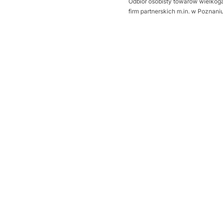
Odbiór osobisty towarów wielkoga
firm partnerskich m.in. w Poznan
Wybierz wariant produktu:
Poszczególne warianty mogą ró
*
Sposób otwierania bramy
Wybierz
Dodatkowa uszczelka Thermo
Wybierz
Próg uszczelniający
Opcjonalne
Wybierz
wysprzęglenie napędu z zewną
Wybierz