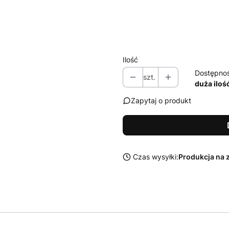
Zestaw środków Sonax do czysz
Wybierz
Ilość
Dostępno
szt.
duża iloś
Zapytaj o produkt
Czas wysyłki:
Produkcja na 