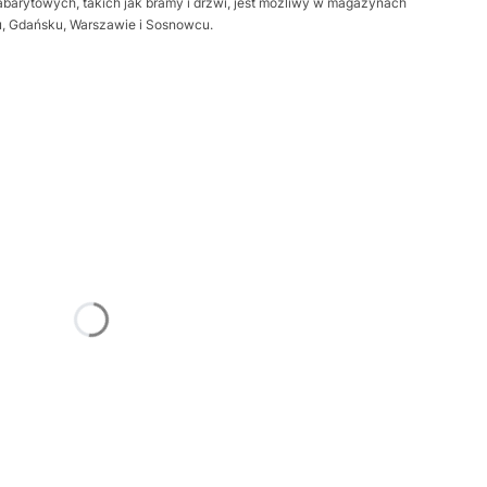
barytowych, takich jak bramy i drzwi, jest możliwy w magazynach
iu, Gdańsku, Warszawie i Sosnowcu.
żnić się ceną
Frame
Opcjonalne
trz
Opcjonalne