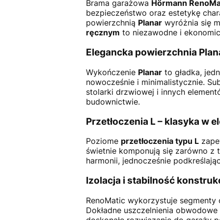
Brama garażowa
Hörmann RenoMa
bezpieczeństwo oraz estetykę cha
powierzchnią
Planar
wyróżnia się m
ręcznym
to niezawodne i ekonomic
Elegancka powierzchnia Plana
Wykończenie
Planar
to gładka, jedn
nowocześnie i minimalistycznie. Su
stolarki drzwiowej i innych elemen
budownictwie.
Przetłoczenia L – klasyka w e
Poziome
przetłoczenia typu L
zapew
świetnie komponują się zarówno z 
harmonii, jednocześnie podkreślają
Izolacja i stabilność konstrukc
RenoMatic wykorzystuje segmenty 
Dokładne uszczelnienia obwodowe i
doskonałe rozwiązanie do garaży 