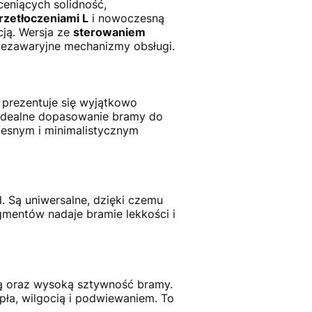
ceniących solidność,
rzetłoczeniami L
i nowoczesną
cją. Wersja ze
sterowaniem
bezawaryjne mechanizmy obsługi.
a prezentuje się wyjątkowo
a idealne dopasowanie bramy do
zesnym i minimalistycznym
 Są uniwersalne, dzięki czemu
gmentów nadaje bramie lekkości i
zną oraz wysoką sztywność bramy.
ła, wilgocią i podwiewaniem. To