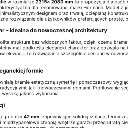
tic
w rozmiarze
2315× 2080 mm
to propozycja dla osób 
rakterystyczną dla renomowanej marki Hörmann. Model z
p
inimalistycznym designem oraz trwałą, ocieplaną konstruk
zne rozwiązanie dla użytkowników preferujących proste, 
r – idealna do nowoczesnej architektury
olita struktura bez widocznych faktur, dzięki czemu bram
btelny mat podkreśla elegancki charakter oraz pozwala n
tów elewacji. To rozwiązanie szczególnie cenione w nowoc
leganckiej formie
niają bramie estetyczną symetrię i ponadczasowy wygląd.
tradycyjnymi, jak i nowoczesnymi domami. Profilowanie se
c wysoką jakość wykonania.
ji
o grubości
42 mm
, zapewniające solidną izolację termic
 międzypanelowe chronią wnętrze garażu przed utratą ciep
połączonych z domem lub ogrzewanych.