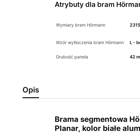
Atrybuty dla bram Hörma
Wymiary bram Hörmann
231
Wzór wytłoczenia bram Hörmann
L - 
Grubość panela
42 
Opis
Brama segmentowa Hör
Planar,
kolor białe al