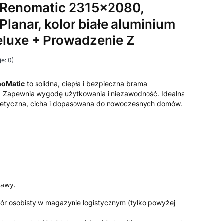
Renomatic 2315x2080,
 Planar, kolor białe aluminium
luxe + Prowadzenie Z
e: 0)
noMatic
to solidna, ciepła i bezpieczna brama
 Zapewnia wygodę użytkowania i niezawodność. Idealna
etyczna, cicha i dopasowana do nowoczesnych domów.
tawy.
iór osobisty w magazynie logistycznym (tylko powyżej