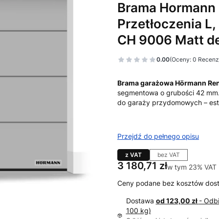
Brama Hormann 
Przetłoczenia L,
CH 9006 Matt de
0.00
(Oceny: 0 Recenzj
Brama garażowa Hörmann Re
segmentowa o grubości 42 mm.
do garaży przydomowych – est
Przejdź do pełnego opisu
z VAT
bez VAT
Cena
3 180,71 zł
w tym 23% VAT
w tym
23%
VAT
Ceny podane bez kosztów dos
Dostawa
od 123,00 zł
- Odb
100 kg)