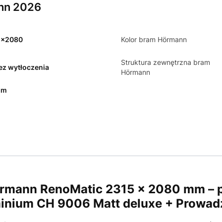
nn 2026
5x2080
Kolor bram Hörmann
Struktura zewnętrzna bram
bez wytłoczenia
Hörmann
mm
mann RenoMatic 2315 × 2080 mm – pr
uminium CH 9006 Matt deluxe + Prowad