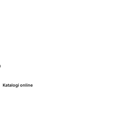
 0. Zobacz szczegóły
ł
Katalogi online