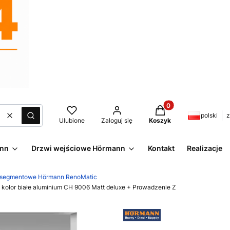
Produkty w koszyku:
polski
z
Wyczyść
Szukaj
Ulubione
Zaloguj się
Koszyk
ann
Drzwi wejściowe Hörmann
Kontakt
Realizacje
 segmentowe Hörmann RenoMatic
 kolor białe aluminium CH 9006 Matt deluxe + Prowadzenie Z