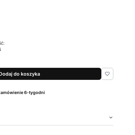
czenia i pielęgnacji
Opcjonalne
ść:
ć
Dodaj do koszyka
zamówienie 6-tygodni