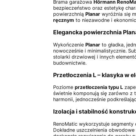
Brama garażowa
Hörmann RenoMa
bezpieczeństwo oraz estetykę cha
powierzchnią
Planar
wyróżnia się m
ręcznym
to niezawodne i ekonomic
Elegancka powierzchnia Plana
Wykończenie
Planar
to gładka, jedn
nowocześnie i minimalistycznie. Su
stolarki drzwiowej i innych elemen
budownictwie.
Przetłoczenia L – klasyka w e
Poziome
przetłoczenia typu L
zapew
świetnie komponują się zarówno z 
harmonii, jednocześnie podkreślają
Izolacja i stabilność konstrukc
RenoMatic wykorzystuje segmenty 
Dokładne uszczelnienia obwodowe i
doskonałe rozwiązanie do garaży 