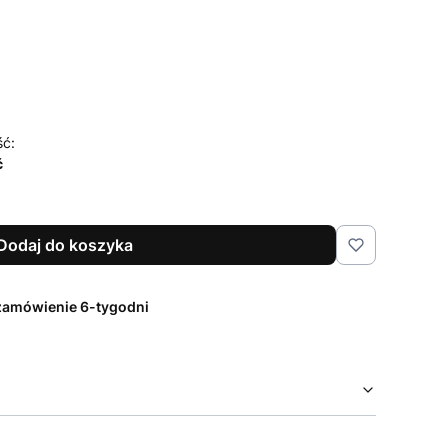
czenia i pielęgnacji
Opcjonalne
ść:
ć
Dodaj do koszyka
zamówienie 6-tygodni