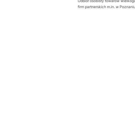
Odbiór osobisty towarów wielkoga
firm partnerskich m.in. w Poznan
Wybierz wariant produktu:
Poszczególne warianty mogą ró
*
Sposób otwierania bramy
Wybierz
Dodatkowa uszczelka Thermo
Wybierz
Próg uszczelniający
Opcjonalne
Wybierz
wysprzęglenie napędu z zewną
Wybierz