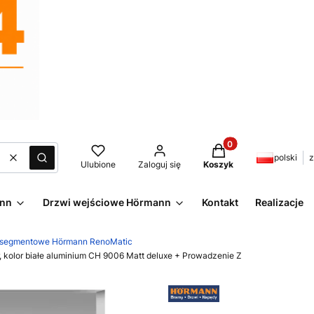
Produkty w koszyku:
polski
z
Wyczyść
Szukaj
Ulubione
Zaloguj się
Koszyk
ann
Drzwi wejściowe Hörmann
Kontakt
Realizacje
 segmentowe Hörmann RenoMatic
 kolor białe aluminium CH 9006 Matt deluxe + Prowadzenie Z