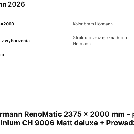
nn 2026
5x2000
Kolor bram Hörmann
Struktura zewnętrzna bram
bez wytłoczenia
Hörmann
mm
mann RenoMatic 2375 × 2000 mm – pr
uminium CH 9006 Matt deluxe + Prowad