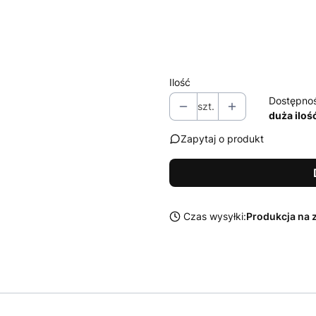
Zestaw środków Sonax do czysz
Wybierz
Ilość
Dostępno
szt.
duża iloś
Zapytaj o produkt
Czas wysyłki:
Produkcja na 