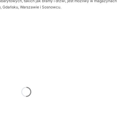
barytowych, takich jak bramy i drzwi, jest możliwy w magazynach
iu, Gdańsku, Warszawie i Sosnowcu.
żnić się ceną
Frame
Opcjonalne
trz
Opcjonalne