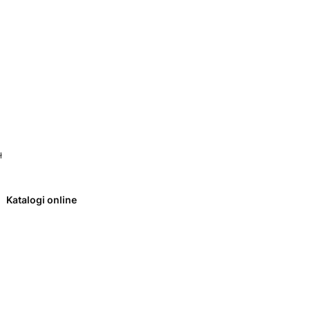
 0. Zobacz szczegóły
ł
Katalogi online