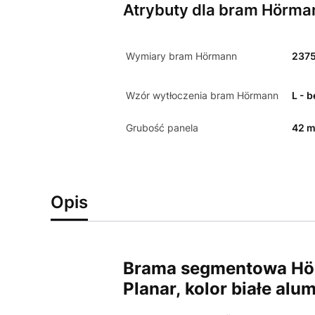
Atrybuty dla bram Hörma
Wymiary bram Hörmann
237
Wzór wytłoczenia bram Hörmann
L - 
Grubość panela
42 
Opis
Brama segmentowa Hör
Planar,
kolor białe al