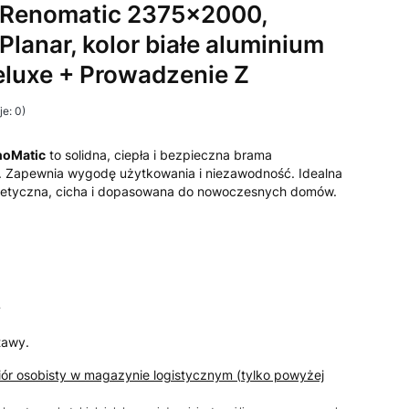
Renomatic 2375x2000,
 Planar, kolor białe aluminium
luxe + Prowadzenie Z
e: 0)
noMatic
to solidna, ciepła i bezpieczna brama
 Zapewnia wygodę użytkowania i niezawodność. Idealna
etyczna, cicha i dopasowana do nowoczesnych domów.
T
tawy.
iór osobisty w magazynie logistycznym (tylko powyżej