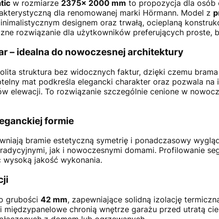
tic
w rozmiarze
2375× 2000 mm
to propozycja dla osób 
rakterystyczną dla renomowanej marki Hörmann. Model z
p
inimalistycznym designem oraz trwałą, ocieplaną konstruk
zne rozwiązanie dla użytkowników preferujących proste, 
r – idealna do nowoczesnej architektury
olita struktura bez widocznych faktur, dzięki czemu bram
btelny mat podkreśla elegancki charakter oraz pozwala n
tów elewacji. To rozwiązanie szczególnie cenione w nowoc
leganckiej formie
niają bramie estetyczną symetrię i ponadczasowy wygląd.
tradycyjnymi, jak i nowoczesnymi domami. Profilowanie se
c wysoką jakość wykonania.
ji
o grubości
42 mm
, zapewniające solidną izolację termic
 międzypanelowe chronią wnętrze garażu przed utratą ciep
połączonych z domem lub ogrzewanych.