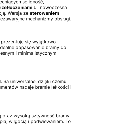
ceniących solidność,
rzetłoczeniami L
i nowoczesną
cją. Wersja ze
sterowaniem
bezawaryjne mechanizmy obsługi.
a prezentuje się wyjątkowo
a idealne dopasowanie bramy do
zesnym i minimalistycznym
 Są uniwersalne, dzięki czemu
gmentów nadaje bramie lekkości i
zną oraz wysoką sztywność bramy.
ła, wilgocią i podwiewaniem. To