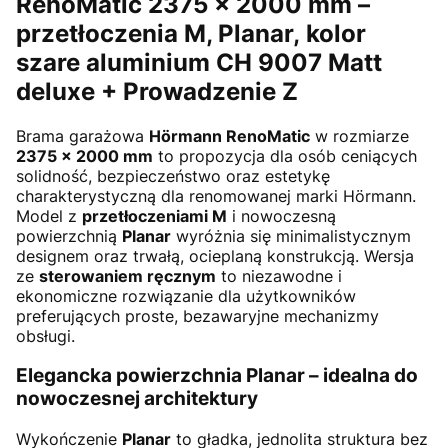
RenoMatic 2375 × 2000 mm –
przetłoczenia M, Planar,
kolor
szare aluminium CH 9007 Matt
deluxe + Prowadzenie Z
Brama garażowa
Hörmann RenoMatic
w rozmiarze
2375 × 2000 mm
to propozycja dla osób ceniących
solidność, bezpieczeństwo oraz estetykę
charakterystyczną dla renomowanej marki Hörmann.
Model z
przetłoczeniami M
i nowoczesną
powierzchnią
Planar
wyróżnia się minimalistycznym
designem oraz trwałą, ocieplaną konstrukcją. Wersja
ze
sterowaniem ręcznym
to niezawodne i
ekonomiczne rozwiązanie dla użytkowników
preferujących proste, bezawaryjne mechanizmy
obsługi.
Elegancka powierzchnia Planar – idealna do
nowoczesnej architektury
Wykończenie
Planar
to gładka, jednolita struktura bez