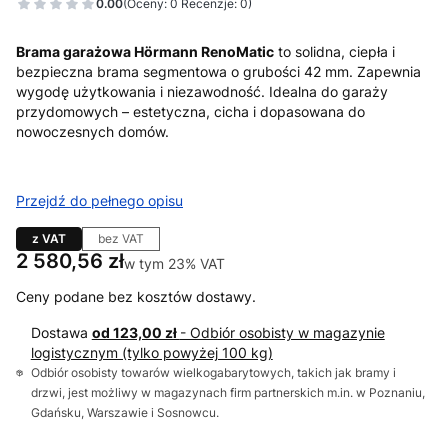
0.00
(Oceny: 0 Recenzje: 0)
Brama garażowa Hörmann RenoMatic
to solidna, ciepła i
bezpieczna brama segmentowa o grubości 42 mm. Zapewnia
wygodę użytkowania i niezawodność. Idealna do garaży
przydomowych – estetyczna, cicha i dopasowana do
nowoczesnych domów.
Przejdź do pełnego opisu
z VAT
bez VAT
Cena
2 580,56 zł
w tym 23% VAT
w tym
23%
VAT
Ceny podane bez kosztów dostawy.
Dostawa
od 123,00 zł
- Odbiór osobisty w magazynie
logistycznym (tylko powyżej 100 kg)
Odbiór osobisty towarów wielkogabarytowych, takich jak bramy i
drzwi, jest możliwy w magazynach firm partnerskich m.in. w Poznaniu,
Gdańsku, Warszawie i Sosnowcu.