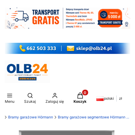
Produkty w koszyku: 0. Z
Otwórz wyszukiwarkę
polski
zł
Menu
Szukaj
Zaloguj się
Koszyk
my
Bramy garażowe Hörmann
Bramy garażowe segmentowe Hörmann RenoMatic