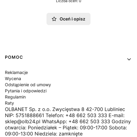
Liczba ocen: 0
Oceń i opisz
Linki w stopce
POMOC
Reklamacje
Wycena
Odstąpienie od umowy
Pytania i odpowiedzi
Regulamin
Raty
OLBANET Sp. z o.o. Zwycięstwa 8 42-700 Lubliniec
NIP: 5751888661 Telefon: +48 662 503 333 E-mail:
sklep@olb24.pl WhatsApp: +48 662 503 333 Godziny
otwarcia: Poniedziałek – Piątek: 09:00-17:00 Sobota:
09:00-13:00 Niedziela: zamknięte