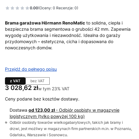
0.00
(Oceny: 0 Recenzje: 0)
Brama garażowa Hörmann RenoMatic
to solidna, ciepła i
bezpieczna brama segmentowa o grubości 42 mm. Zapewnia
wygodę użytkowania i niezawodność. Idealna do garaży
przydomowych – estetyczna, cicha i dopasowana do
nowoczesnych domów.
Przejdź do pełnego opisu
z VAT
bez VAT
Cena
3 028,62 zł
w tym 23% VAT
w tym
23%
VAT
Ceny podane bez kosztów dostawy.
Dostawa
od 123,00 zł
- Odbiór osobisty w magazynie
logistycznym (tylko powyżej 100 kg)
Odbiór osobisty towarów wielkogabarytowych, takich jak bramy i
drzwi, jest możliwy w magazynach firm partnerskich m.in. w Poznaniu,
Gdańsku, Warszawie i Sosnowcu.