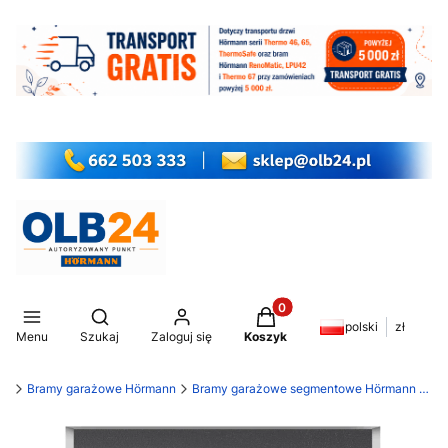
Produkty w koszyku: 0. Z
Otwórz wyszukiwarkę
polski
zł
Menu
Szukaj
Zaloguj się
Koszyk
my
Bramy garażowe Hörmann
Bramy garażowe segmentowe Hörmann RenoMatic