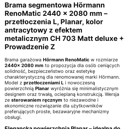
Brama segmentowa Hörmann
RenoMatic 2440 × 2080 mm –
przetłoczenia L, Planar,
kolor
antracytowy z efektem
metalicznym CH 703 Matt deluxe +
Prowadzenie Z
Brama garażowa
Hörmann RenoMatic
w rozmiarze
2440× 2080 mm
to propozycja dla osób ceniących
solidność, bezpieczeństwo oraz estetykę
charakterystyczną dla renomowanej marki Hörmann.
Model z
przetłoczeniami L
i nowoczesną
powierzchnią
Planar
wyróżnia się minimalistycznym
designem oraz trwałą, ocieplaną konstrukcją. Wersja
ze
sterowaniem ręcznym
to niezawodne i
ekonomiczne rozwiązanie dla użytkowników
preferujących proste, bezawaryjne mechanizmy
obsługi.
Elegancka powierzchnia Planar – idealna do