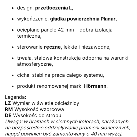
design:
przetłoczenia L
,
wykończenie:
gładka powierzchnia Planar
,
ocieplane panele 42 mm – dobra izolacja
termiczna,
sterowanie
ręczne
, lekkie i niezawodne,
trwała, stalowa konstrukcja odporna na warunki
atmosferyczne,
cicha, stabilna praca całego systemu,
produkt renomowanej marki
Hörmann
.
Legenda:
LZ
Wymiar w świetle ościeżnicy
RM
Wysokość wzorcowa
DE
Wysokość do stropu
Uwaga: w bramach w ciemnych kolorach, narażonych
na bezpośrednie oddziaływanie promieni słonecznych,
napęd powinien być zamontowany o 40 mm wyżej.