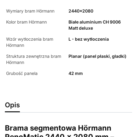
Wymiary bram Hörmann
2440x2080
Kolor bram Hörmann
Białe aluminium CH 9006
Matt deluxe
Wzór wytłoczenia bram
L - bez wytłoczenia
Hörmann
Struktura zewnętrzna bram
Planar (panel płaski, gładki)
Hörmann
Grubość panela
42 mm
Opis
Brama segmentowa Hörmann
RenoMatic 2440 × 2080 mm –