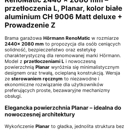
przetłoczenia L, Planar,
kolor białe
aluminium CH 9006 Matt deluxe +
Prowadzenie Z
Brama garażowa
Hörmann RenoMatic
w rozmiarze
2440× 2080 mm
to propozycja dla osób ceniących
solidność, bezpieczeństwo oraz estetykę
charakterystyczną dla renomowanej marki Hörmann.
Model z
przetłoczeniami L
i nowoczesną
powierzchnią
Planar
wyróżnia się minimalistycznym
designem oraz trwałą, ocieplaną konstrukcją. Wersja
ze
sterowaniem ręcznym
to niezawodne i
ekonomiczne rozwiązanie dla użytkowników
preferujących proste, bezawaryjne mechanizmy
obsługi.
Elegancka powierzchnia Planar – idealna do
nowoczesnej architektury
Wykończenie
Planar
to gładka, jednolita struktura bez