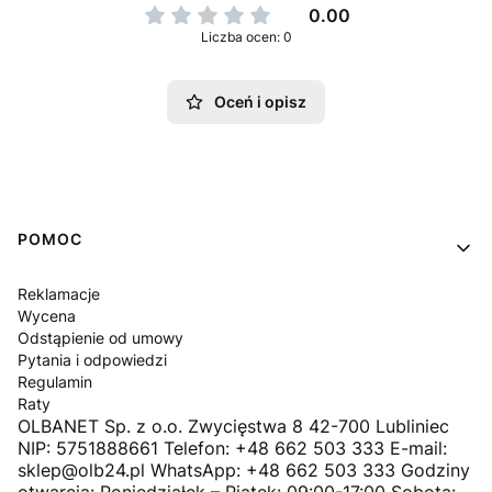
0.00
Liczba ocen: 0
Oceń i opisz
Linki w stopce
POMOC
Reklamacje
Wycena
Odstąpienie od umowy
Pytania i odpowiedzi
Regulamin
Raty
OLBANET Sp. z o.o. Zwycięstwa 8 42-700 Lubliniec
NIP: 5751888661 Telefon: +48 662 503 333 E-mail:
sklep@olb24.pl WhatsApp: +48 662 503 333 Godziny