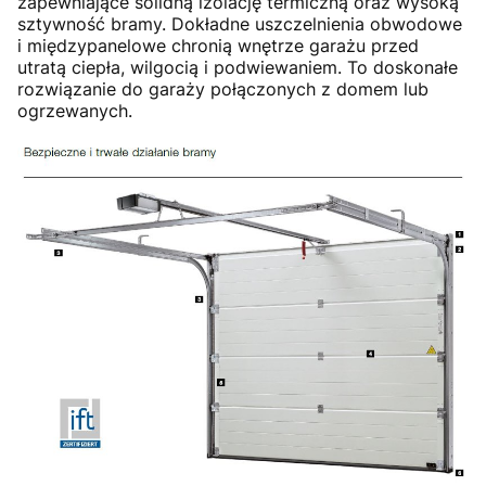
zapewniające solidną izolację termiczną oraz wysoką
sztywność bramy. Dokładne uszczelnienia obwodowe
i międzypanelowe chronią wnętrze garażu przed
utratą ciepła, wilgocią i podwiewaniem. To doskonałe
rozwiązanie do garaży połączonych z domem lub
ogrzewanych.