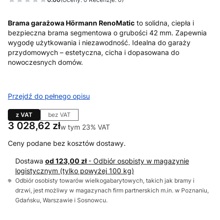
Brama garażowa Hörmann RenoMatic
to solidna, ciepła i
bezpieczna brama segmentowa o grubości 42 mm. Zapewnia
wygodę użytkowania i niezawodność. Idealna do garaży
przydomowych – estetyczna, cicha i dopasowana do
nowoczesnych domów.
Przejdź do pełnego opisu
z VAT
bez VAT
Cena
3 028,62 zł
w tym 23% VAT
w tym
23%
VAT
Ceny podane bez kosztów dostawy.
Dostawa
od 123,00 zł
- Odbiór osobisty w magazynie
logistycznym (tylko powyżej 100 kg)
Odbiór osobisty towarów wielkogabarytowych, takich jak bramy i
drzwi, jest możliwy w magazynach firm partnerskich m.in. w Poznaniu,
Gdańsku, Warszawie i Sosnowcu.
Wybierz wariant produktu: