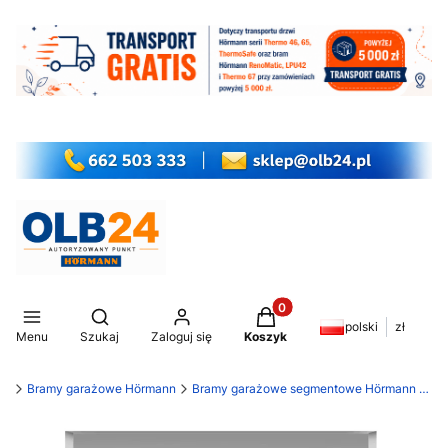
Produkty w koszyku: 0. Z
Otwórz wyszukiwarkę
polski
zł
Menu
Szukaj
Zaloguj się
Koszyk
my
Bramy garażowe Hörmann
Bramy garażowe segmentowe Hörmann RenoMatic