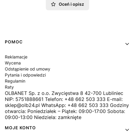
Oceń i opisz
Linki w stopce
POMOC
Reklamacje
Wycena
Odstąpienie od umowy
Pytania i odpowiedzi
Regulamin
Raty
OLBANET Sp. z o.o. Zwycięstwa 8 42-700 Lubliniec
NIP: 5751888661 Telefon: +48 662 503 333 E-mail:
sklep@olb24.pl WhatsApp: +48 662 503 333 Godziny
otwarcia: Poniedziałek – Piątek: 09:00-17:00 Sobota:
09:00-13:00 Niedziela: zamknięte
MOJE KONTO