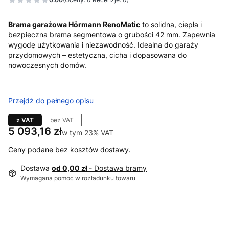
Brama garażowa Hörmann RenoMatic
to solidna, ciepła i
bezpieczna brama segmentowa o grubości 42 mm. Zapewnia
wygodę użytkowania i niezawodność. Idealna do garaży
przydomowych – estetyczna, cicha i dopasowana do
nowoczesnych domów.
Przejdź do pełnego opisu
z VAT
bez VAT
Cena
5 093,16 zł
w tym 23% VAT
w tym
23%
VAT
Ceny podane bez kosztów dostawy.
Dostawa
od 0,00 zł
- Dostawa bramy
Wymagana pomoc w rozładunku towaru
Wybierz wariant produktu:
Poszczególne warianty mogą różnić się ceną