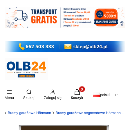
Produkty w koszyku: 0. Z
Otwórz wyszukiwarkę
polski
zł
Menu
Szukaj
Zaloguj się
Koszyk
my
Bramy garażowe Hörmann
Bramy garażowe segmentowe Hörmann RenoMatic