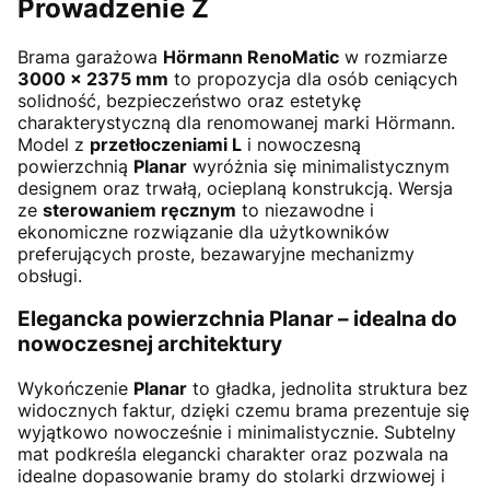
Prowadzenie Z
Brama garażowa
Hörmann RenoMatic
w rozmiarze
3000 × 2375 mm
to propozycja dla osób ceniących
solidność, bezpieczeństwo oraz estetykę
charakterystyczną dla renomowanej marki Hörmann.
Model z
przetłoczeniami L
i nowoczesną
powierzchnią
Planar
wyróżnia się minimalistycznym
designem oraz trwałą, ocieplaną konstrukcją. Wersja
ze
sterowaniem ręcznym
to niezawodne i
ekonomiczne rozwiązanie dla użytkowników
preferujących proste, bezawaryjne mechanizmy
obsługi.
Elegancka powierzchnia Planar – idealna do
nowoczesnej architektury
Wykończenie
Planar
to gładka, jednolita struktura bez
widocznych faktur, dzięki czemu brama prezentuje się
wyjątkowo nowocześnie i minimalistycznie. Subtelny
mat podkreśla elegancki charakter oraz pozwala na
idealne dopasowanie bramy do stolarki drzwiowej i