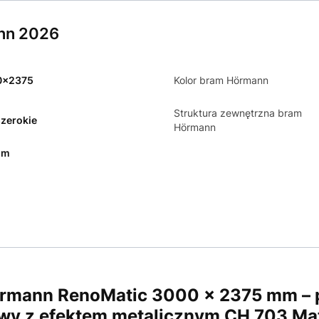
nn 2026
0x2375
Kolor bram Hörmann
Struktura zewnętrzna bram
szerokie
Hörmann
mm
mann RenoMatic 3000 × 2375 mm – p
owy z efektem metalicznym CH 703 Mat