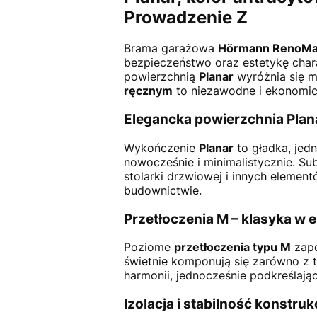
Prowadzenie Z
Brama garażowa
Hörmann RenoMa
bezpieczeństwo oraz estetykę cha
powierzchnią
Planar
wyróżnia się m
ręcznym
to niezawodne i ekonomic
Elegancka powierzchnia Plana
Wykończenie
Planar
to gładka, jedn
nowocześnie i minimalistycznie. Su
stolarki drzwiowej i innych elemen
budownictwie.
Przetłoczenia M – klasyka w e
Poziome
przetłoczenia typu M
zape
świetnie komponują się zarówno z 
harmonii, jednocześnie podkreślają
Izolacja i stabilność konstrukc