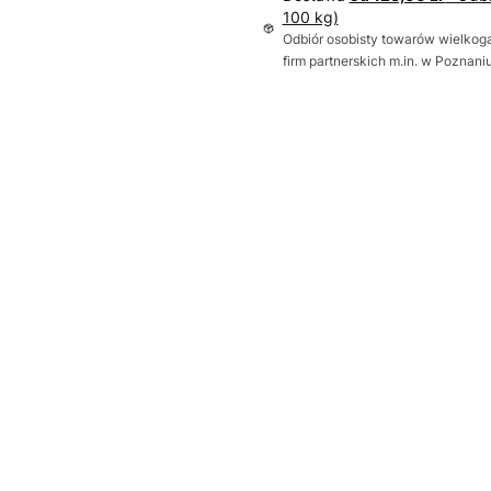
100 kg)
Odbiór osobisty towarów wielkoga
firm partnerskich m.in. w Poznan
Wybierz wariant produktu:
Poszczególne warianty mogą ró
*
Sposób otwierania bramy
Wybierz
Dodatkowa uszczelka Thermo
Wybierz
Próg uszczelniający
Opcjonalne
Wybierz
wysprzęglenie napędu z zewną