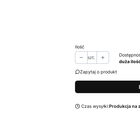
Wybierz
Zestaw środków Sonax do czysz
Wybierz
Ilość
Dostępno
szt.
duża iloś
Zapytaj o produkt
Czas wysyłki:
Produkcja na 