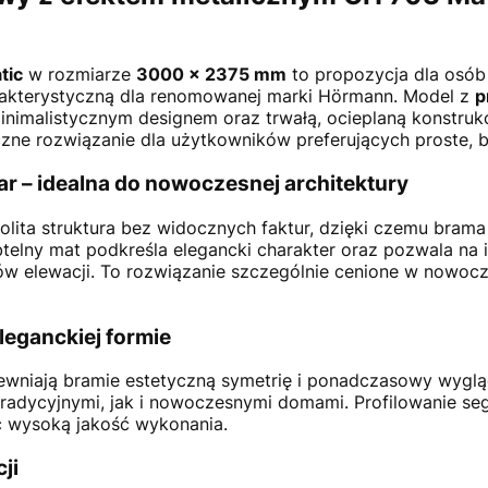
tic
w rozmiarze
3000 × 2375 mm
to propozycja dla osób 
rakterystyczną dla renomowanej marki Hörmann. Model z
p
inimalistycznym designem oraz trwałą, ocieplaną konstruk
zne rozwiązanie dla użytkowników preferujących proste, 
r – idealna do nowoczesnej architektury
olita struktura bez widocznych faktur, dzięki czemu bram
btelny mat podkreśla elegancki charakter oraz pozwala n
tów elewacji. To rozwiązanie szczególnie cenione w nowoc
leganckiej formie
wniają bramie estetyczną symetrię i ponadczasowy wygląd
tradycyjnymi, jak i nowoczesnymi domami. Profilowanie se
c wysoką jakość wykonania.
ji