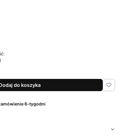
czenia i pielęgnacji
Opcjonalne
ść:
ć
Dodaj do koszyka
zamówienie 6-tygodni