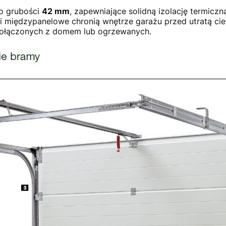
o grubości
42 mm
, zapewniające solidną izolację termic
 międzypanelowe chronią wnętrze garażu przed utratą ciep
połączonych z domem lub ogrzewanych.