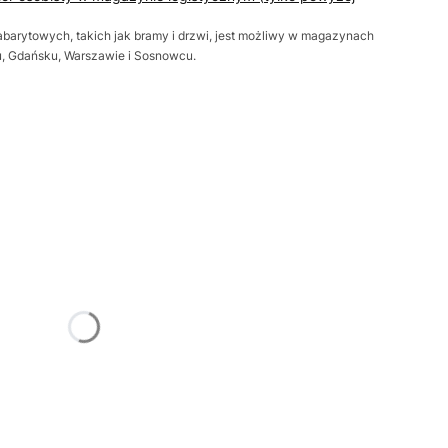
barytowych, takich jak bramy i drzwi, jest możliwy w magazynach
iu, Gdańsku, Warszawie i Sosnowcu.
żnić się ceną
Frame
Opcjonalne
trz
Opcjonalne