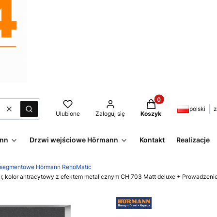
Produkty w koszyku:
polski
z
Wyczyść
Szukaj
Ulubione
Zaloguj się
Koszyk
ann
Drzwi wejściowe Hörmann
Kontakt
Realizacje
 segmentowe Hörmann RenoMatic
, kolor antracytowy z efektem metalicznym CH 703 Matt deluxe + Prowadzeni