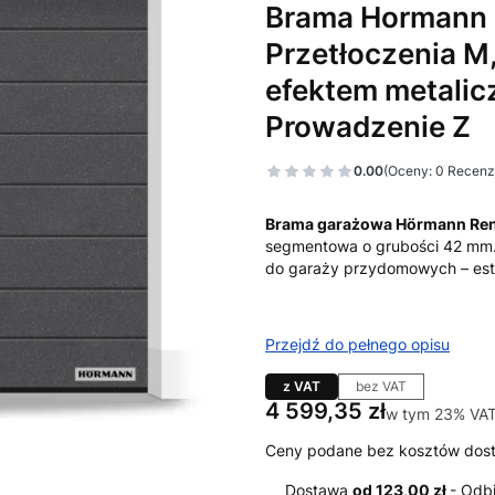
Brama Hormann 
Przetłoczenia M,
efektem metalic
Prowadzenie Z
0.00
(Oceny: 0 Recenzj
Brama garażowa Hörmann Re
segmentowa o grubości 42 mm.
do garaży przydomowych – est
Przejdź do pełnego opisu
z VAT
bez VAT
Cena
4 599,35 zł
w tym 23% VA
w tym
23%
VA
Ceny podane bez kosztów dos
Dostawa
od 123,00 zł
- Odb