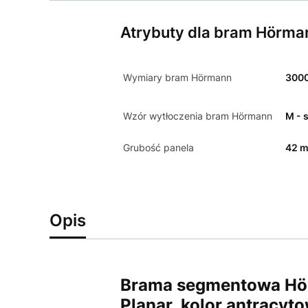
Atrybuty dla bram Hörma
Wymiary bram Hörmann
300
Wzór wytłoczenia bram Hörmann
M - 
Grubość panela
42 
Opis
Brama segmentowa Hör
Planar,
kolor antracyt