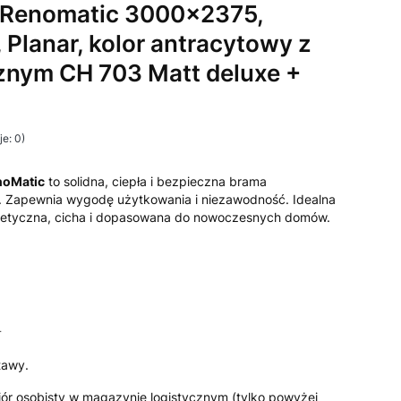
Renomatic 3000x2375,
 Planar, kolor antracytowy z
znym CH 703 Matt deluxe +
e: 0)
noMatic
to solidna, ciepła i bezpieczna brama
 Zapewnia wygodę użytkowania i niezawodność. Idealna
etyczna, cicha i dopasowana do nowoczesnych domów.
T
T
tawy.
iór osobisty w magazynie logistycznym (tylko powyżej