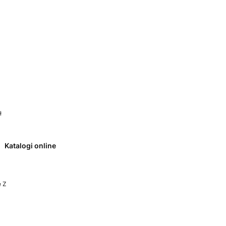
 0. Zobacz szczegóły
ł
Katalogi online
e Z