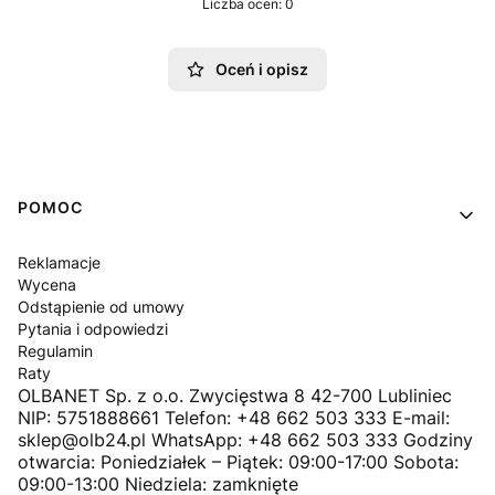
Liczba ocen: 0
Oceń i opisz
Linki w stopce
POMOC
Reklamacje
Wycena
Odstąpienie od umowy
Pytania i odpowiedzi
Regulamin
Raty
OLBANET Sp. z o.o. Zwycięstwa 8 42-700 Lubliniec
NIP: 5751888661 Telefon: +48 662 503 333 E-mail:
sklep@olb24.pl WhatsApp: +48 662 503 333 Godziny
otwarcia: Poniedziałek – Piątek: 09:00-17:00 Sobota:
09:00-13:00 Niedziela: zamknięte