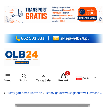
Produkty w koszyku: 0. Z
Otwórz wyszukiwarkę
polski
zł
Menu
Szukaj
Zaloguj się
Koszyk
my
Bramy garażowe Hörmann
Bramy garażowe segmentowe Hörmann RenoMatic