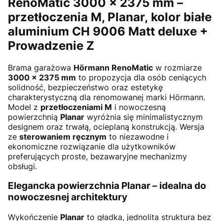
RenoMatic 3000 × 2375 mm –
przetłoczenia M, Planar,
kolor białe
aluminium CH 9006 Matt deluxe +
Prowadzenie Z
Brama garażowa
Hörmann RenoMatic
w rozmiarze
3000 × 2375 mm
to propozycja dla osób ceniących
solidność, bezpieczeństwo oraz estetykę
charakterystyczną dla renomowanej marki Hörmann.
Model z
przetłoczeniami M
i nowoczesną
powierzchnią
Planar
wyróżnia się minimalistycznym
designem oraz trwałą, ocieplaną konstrukcją. Wersja
ze
sterowaniem ręcznym
to niezawodne i
ekonomiczne rozwiązanie dla użytkowników
preferujących proste, bezawaryjne mechanizmy
obsługi.
Elegancka powierzchnia Planar – idealna do
nowoczesnej architektury
Wykończenie
Planar
to gładka, jednolita struktura bez