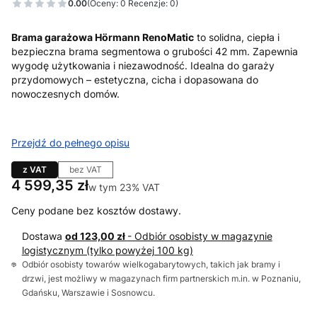
0.00
(Oceny: 0 Recenzje: 0)
Brama garażowa Hörmann RenoMatic
to solidna, ciepła i
bezpieczna brama segmentowa o grubości 42 mm. Zapewnia
wygodę użytkowania i niezawodność. Idealna do garaży
przydomowych – estetyczna, cicha i dopasowana do
nowoczesnych domów.
Przejdź do pełnego opisu
z VAT
bez VAT
Cena
4 599,35 zł
w tym 23% VAT
w tym
23%
VAT
Ceny podane bez kosztów dostawy.
Dostawa
od 123,00 zł
- Odbiór osobisty w magazynie
logistycznym (tylko powyżej 100 kg)
Odbiór osobisty towarów wielkogabarytowych, takich jak bramy i
drzwi, jest możliwy w magazynach firm partnerskich m.in. w Poznaniu,
Gdańsku, Warszawie i Sosnowcu.