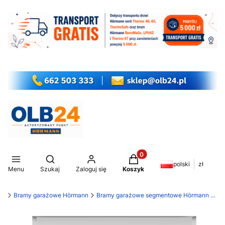
Produkty w koszyku: 0. Z
Otwórz wyszukiwarkę
polski
zł
Menu
Szukaj
Zaloguj się
Koszyk
my
Bramy garażowe Hörmann
Bramy garażowe segmentowe Hörmann RenoMatic