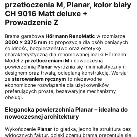
przetłoczenia M, Planar,
kolor biały
CH 9016 Matt deluxe +
Prowadzenie Z
Brama garażowa
Hörmann RenoMatic
w rozmiarze
3000 × 2375 mm
to propozycja dla osób ceniących
solidność, bezpieczeństwo oraz estetykę
charakterystyczną dla renomowanej marki Hörmann.
Model z
przetłoczeniami M
i nowoczesną
powierzchnią
Planar
wyróżnia się minimalistycznym
designem oraz trwałą, ocieplaną konstrukcją. Wersja
ze
sterowaniem ręcznym
to niezawodne i
ekonomiczne rozwiązanie dla użytkowników
preferujących proste, bezawaryjne mechanizmy
obsługi.
Elegancka powierzchnia Planar – idealna do
nowoczesnej architektury
Wykończenie
Planar
to gładka, jednolita struktura bez
widocznych faktur, dzięki czemu brama prezentuje się