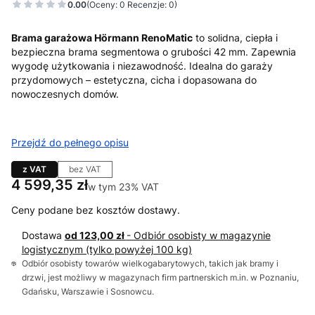
0.00
(Oceny: 0 Recenzje: 0)
Brama garażowa Hörmann RenoMatic
to solidna, ciepła i
bezpieczna brama segmentowa o grubości 42 mm. Zapewnia
wygodę użytkowania i niezawodność. Idealna do garaży
przydomowych – estetyczna, cicha i dopasowana do
nowoczesnych domów.
Przejdź do pełnego opisu
z VAT
bez VAT
Cena
4 599,35 zł
w tym 23% VAT
w tym
23%
VAT
Ceny podane bez kosztów dostawy.
Dostawa
od 123,00 zł
- Odbiór osobisty w magazynie
logistycznym (tylko powyżej 100 kg)
Odbiór osobisty towarów wielkogabarytowych, takich jak bramy i
drzwi, jest możliwy w magazynach firm partnerskich m.in. w Poznaniu,
Gdańsku, Warszawie i Sosnowcu.