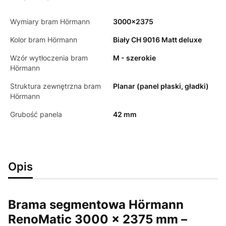
Wymiary bram Hörmann
3000x2375
Kolor bram Hörmann
Biały CH 9016 Matt deluxe
Wzór wytłoczenia bram
M - szerokie
Hörmann
Struktura zewnętrzna bram
Planar (panel płaski, gładki)
Hörmann
Grubość panela
42 mm
Opis
Brama segmentowa Hörmann
RenoMatic 3000 × 2375 mm –