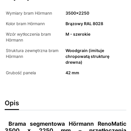
Wymiary bram Hörmann
3500x2250
Kolor bram Hörmann
Brązowy RAL 8028
Wzór wytłoczenia bram
M - szerokie
Hörmann
Struktura zewnętrzna bram
Woodgrain (imituje
Hörmann
chropowatą strukturę
drewna)
Grubość panela
42 mm
Opis
Brama segmentowa Hörmann RenoMatic
3500 × 2250 mm – przetłoczenia