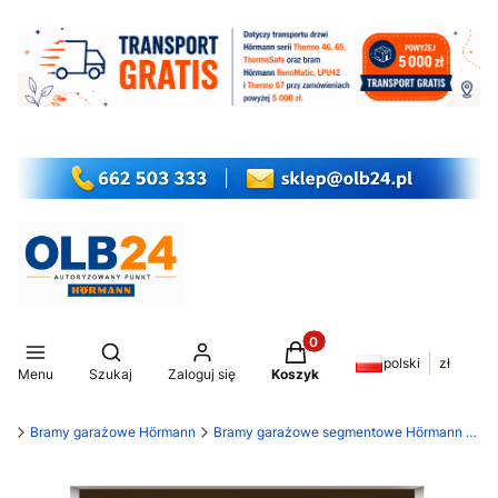
Produkty w koszyku: 0. Z
Otwórz wyszukiwarkę
polski
zł
Menu
Szukaj
Zaloguj się
Koszyk
my
Bramy garażowe Hörmann
Bramy garażowe segmentowe Hörmann RenoMatic