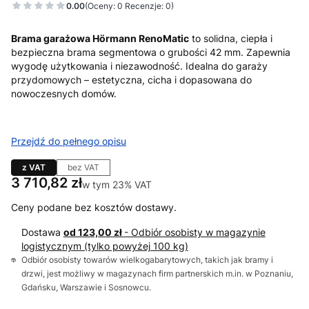
0.00
(Oceny: 0 Recenzje: 0)
Brama garażowa Hörmann RenoMatic
to solidna, ciepła i
bezpieczna brama segmentowa o grubości 42 mm. Zapewnia
wygodę użytkowania i niezawodność. Idealna do garaży
przydomowych – estetyczna, cicha i dopasowana do
nowoczesnych domów.
Przejdź do pełnego opisu
z VAT
bez VAT
Cena
3 710,82 zł
w tym 23% VAT
w tym
23%
VAT
Ceny podane bez kosztów dostawy.
Dostawa
od 123,00 zł
- Odbiór osobisty w magazynie
logistycznym (tylko powyżej 100 kg)
Odbiór osobisty towarów wielkogabarytowych, takich jak bramy i
drzwi, jest możliwy w magazynach firm partnerskich m.in. w Poznaniu,
Gdańsku, Warszawie i Sosnowcu.