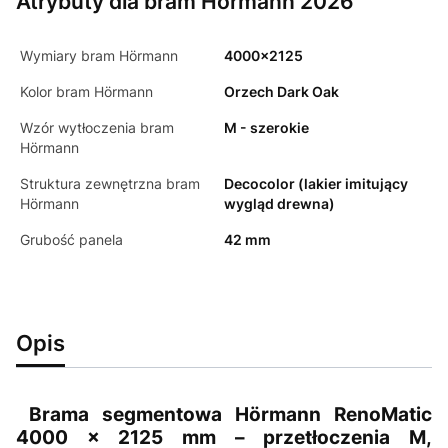
Atrybuty dla bram Hörmann 2026
Wymiary bram Hörmann
4000x2125
Kolor bram Hörmann
Orzech Dark Oak
Wzór wytłoczenia bram
M - szerokie
Hörmann
Struktura zewnętrzna bram
Decocolor (lakier imitujący
Hörmann
wygląd drewna)
Grubość panela
42 mm
Opis
Brama segmentowa Hörmann RenoMatic
4000 × 2125 mm – przetłoczenia M,