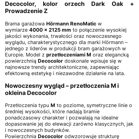
Decocolor, kolor orzech Dark Oak +
Prowadzenie Z
Brama garażowa
Hörmann RenoMatic
w
wymiarze
4000 × 2125 mm
to połączenie wysokiej
jakości wykonania, trwałości oraz nowoczesnego
wyglądu, charakterystycznego dla marki Hörmann –
jednego z liderów w produkcji bram garażowych w
Europie. Model z
przetłoczeniami M
oraz elegancką
powierzchnią
Decocolor
doskonale wpisuje się w
najnowsze trendy architektoniczne, zapewniając
efektowną estetykę i niezawodne działanie na lata.
Nowoczesny wygląd – przetłoczenia M i
okleina Decocolor
Przetłoczenia typu
M
to poziome, symetryczne linie o
średniej wysokości, które nadają bramie
ponadczasowy charakter i pozwalają na idealne
dopasowanie jej do elewacji zarówno klasycznych, jak
i nowoczesnych budynków.
Powierzchnia
Decocolor
odwzorowuje strukturę