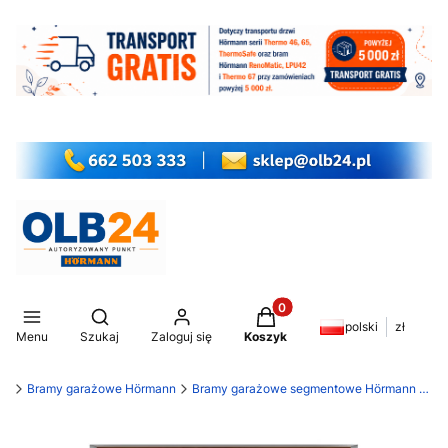
Produkty w koszyku: 0. Z
Otwórz wyszukiwarkę
polski
zł
Menu
Szukaj
Zaloguj się
Koszyk
my
Bramy garażowe Hörmann
Bramy garażowe segmentowe Hörmann RenoMatic