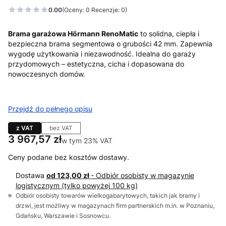
0.00
(Oceny: 0 Recenzje: 0)
Brama garażowa Hörmann RenoMatic
to solidna, ciepła i
bezpieczna brama segmentowa o grubości 42 mm. Zapewnia
wygodę użytkowania i niezawodność. Idealna do garaży
przydomowych – estetyczna, cicha i dopasowana do
nowoczesnych domów.
Przejdź do pełnego opisu
z VAT
bez VAT
Cena
3 967,57 zł
w tym 23% VAT
w tym
23%
VAT
Ceny podane bez kosztów dostawy.
Dostawa
od 123,00 zł
- Odbiór osobisty w magazynie
logistycznym (tylko powyżej 100 kg)
Odbiór osobisty towarów wielkogabarytowych, takich jak bramy i
drzwi, jest możliwy w magazynach firm partnerskich m.in. w Poznaniu,
Gdańsku, Warszawie i Sosnowcu.