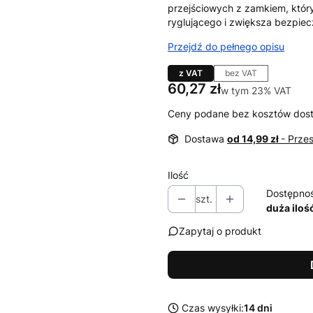
przejściowych z zamkiem, któ
ryglującego i zwiększa bezpie
Przejdź do pełnego opisu
z VAT
bez VAT
Cena
60,27 zł
w tym 23% VAT
w tym
23%
VAT
Ceny podane bez kosztów dos
Dostawa
od 14,99 zł
- Prze
Ilość
Dostępno
szt.
duża iloś
Zapytaj o produkt
Czas wysyłki:
14 dni