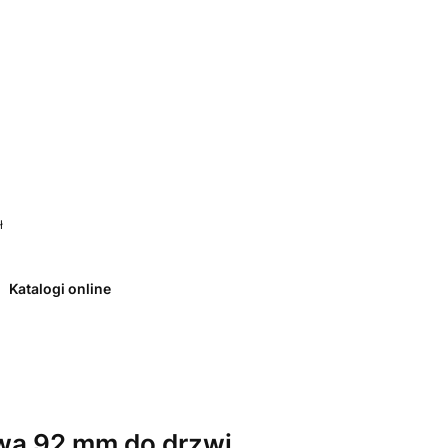
 0. Zobacz szczegóły
ł
Katalogi online
wa 92 mm do drzwi