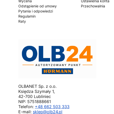
Wycena
Ustawienia konta
Odstąpienie od umowy
Przechowalnia
Pytania i odpowiedzi
Regulamin
Raty
OLBANET Sp. z o.o.
Księdza Szymały 1,
42-700 Lubliniec
NIP: 5751888661
Telefon:
+48 662 503 333
E-mail:
sklep@olb24.pl