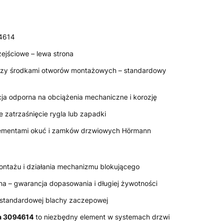
4614
ejściowe – lewa strona
zy środkami otworów montażowych – standardowy
cja odporna na obciążenia mechaniczne i korozję
 zatrzaśnięcie rygla lub zapadki
lementami okuć i zamków drzwiowych Hörmann
tażu i działania mechanizmu blokującego
a – gwarancja dopasowania i długiej żywotności
 standardowej blachy zaczepowej
a 3094614
to niezbędny element w systemach drzwi