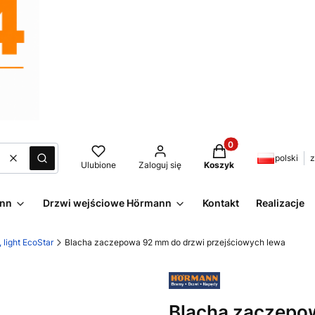
Produkty w koszyku:
polski
z
Wyczyść
Szukaj
Ulubione
Zaloguj się
Koszyk
ann
Drzwi wejściowe Hörmann
Kontakt
Realizacje
light EcoStar
Blacha zaczepowa 92 mm do drzwi przejściowych lewa
Blacha zaczepo