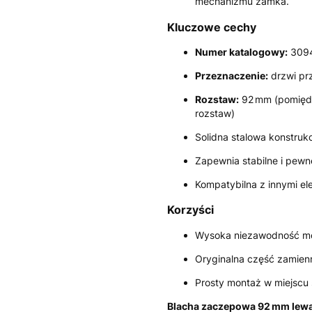
mechanizmu zamka.
Kluczowe cechy
Numer katalogowy:
309
Przeznaczenie:
drzwi prz
Rozstaw:
92 mm (pomięd
rozstaw)
Solidna stalowa konstruk
Zapewnia stabilne i pewne
Kompatybilna z innymi e
Korzyści
Wysoka niezawodność mon
Oryginalna część zamienn
Prosty montaż w miejscu
Blacha zaczepowa 92 mm lew