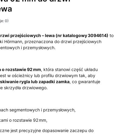
ewa
e: 0)
rzwi przejściowych – lewa (nr katalogowy 3094614)
to
ki
Hörmann
, przeznaczona do drzwi przejściowych
ntowych i przemysłowych.
 o rozstawie 92 mm
, która stanowi część układu
est w ościeżnicy lub profilu drzwiowym tak, aby
skiwanie rygla lub zapadki zamka
, co gwarantuje
ie skrzydła drzwiowego.
amach segmentowych i przemysłowych,
kami o rozstawie 92 mm,
eczne jest precyzyjne dopasowanie zaczepu do