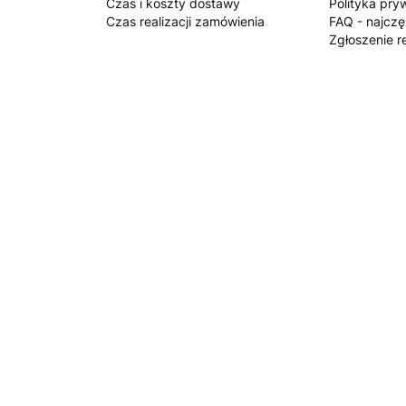
Czas i koszty dostawy
Polityka pry
Czas realizacji zamówienia
FAQ - najczę
Zgłoszenie r