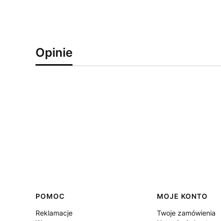
Opinie
Linki w stopce
POMOC
MOJE KONTO
Reklamacje
Twoje zamówienia