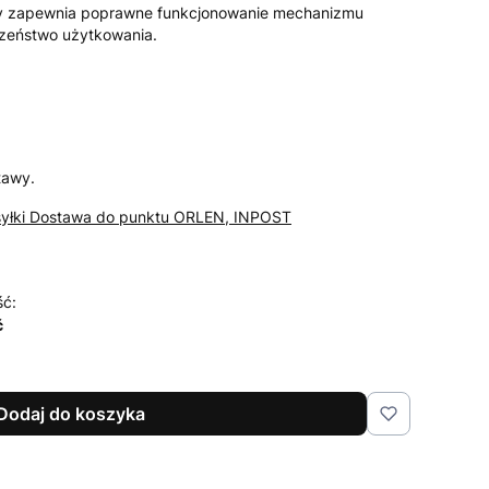
ry zapewnia poprawne funkcjonowanie mechanizmu
czeństwo użytkowania.
tawy.
syłki Dostawa do punktu ORLEN, INPOST
ść:
ć
Dodaj do koszyka