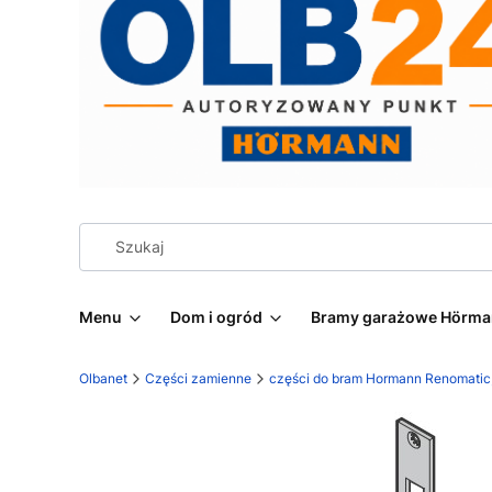
Menu
Dom i ogród
Bramy garażowe Hörm
Olbanet
Części zamienne
części do bram Hormann Renomatic, 