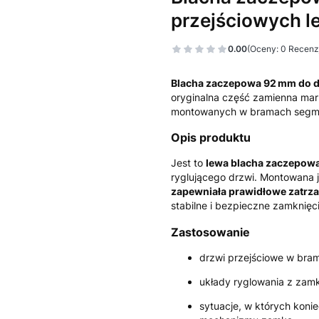
przejściowych l
0.00
(Oceny: 0 Recenzj
Blacha zaczepowa 92 mm do d
oryginalna część zamienna mar
montowanych w bramach segme
Opis produktu
Jest to
lewa blacha zaczepowa
ryglującego drzwi. Montowana j
zapewniała prawidłowe zatrza
stabilne i bezpieczne zamknięc
Zastosowanie
drzwi przejściowe w br
układy ryglowania z zam
sytuacje, w których koni