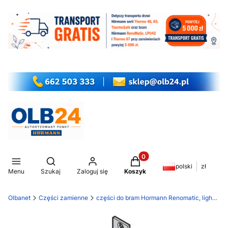
Produkty w koszyku: 0. Z
Otwórz wyszukiwarkę
polski
zł
Menu
Szukaj
Zaloguj się
Koszyk
Olbanet
Części zamienne
części do bram Hormann Renomatic, light EcoStar