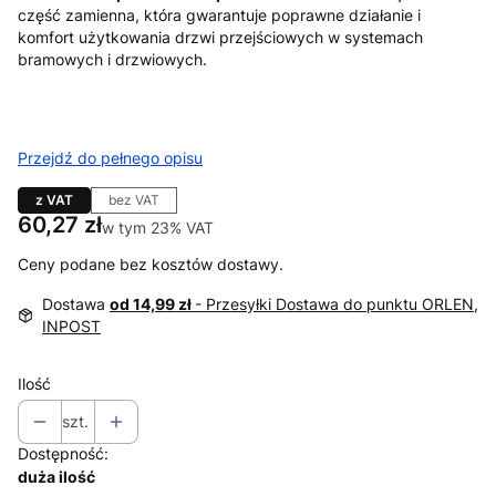
część zamienna, która gwarantuje poprawne działanie i
komfort użytkowania drzwi przejściowych w systemach
bramowych i drzwiowych.
Przejdź do pełnego opisu
z VAT
bez VAT
Cena
60,27 zł
w tym 23% VAT
w tym
23%
VAT
Ceny podane bez kosztów dostawy.
Dostawa
od 14,99 zł
- Przesyłki Dostawa do punktu ORLEN,
INPOST
Ilość
szt.
Dostępność:
duża ilość