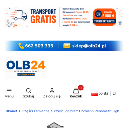
Produkty w koszyku: 0. Z
Otwórz wyszukiwarkę
polski
zł
Menu
Szukaj
Zaloguj się
Koszyk
Olbanet
Części zamienne
części do bram Hormann Renomatic, light EcoStar