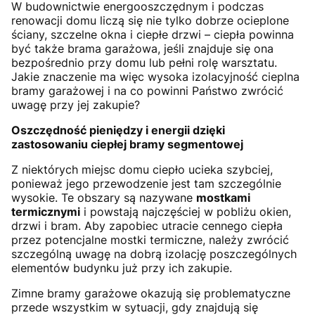
W budownictwie energooszczędnym i podczas
renowacji domu liczą się nie tylko dobrze ocieplone
ściany, szczelne okna i ciepłe drzwi – ciepła powinna
być także brama garażowa, jeśli znajduje się ona
bezpośrednio przy domu lub pełni rolę warsztatu.
Jakie znaczenie ma więc wysoka izolacyjność cieplna
bramy garażowej i na co powinni Państwo zwrócić
uwagę przy jej zakupie?
Oszczędność pieniędzy i energii dzięki
zastosowaniu ciepłej bramy segmentowej
Z niektórych miejsc domu ciepło ucieka szybciej,
ponieważ jego przewodzenie jest tam szczególnie
wysokie. Te obszary są nazywane
mostkami
termicznymi
i powstają najczęściej w pobliżu okien,
drzwi i bram. Aby zapobiec utracie cennego ciepła
przez potencjalne mostki termiczne, należy zwrócić
szczególną uwagę na dobrą izolację poszczególnych
elementów budynku już przy ich zakupie.
Zimne bramy garażowe okazują się problematyczne
przede wszystkim w sytuacji, gdy znajdują się