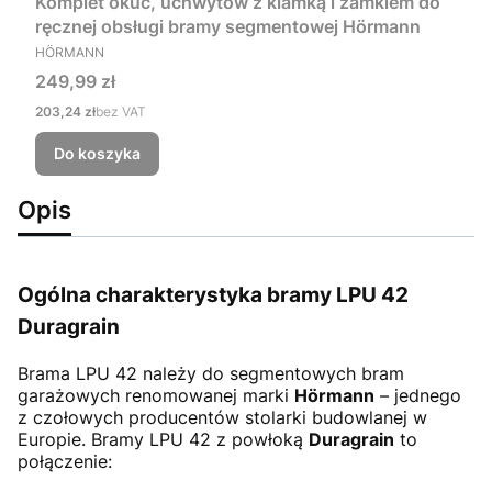
Komplet okuć, uchwytów z klamką i zamkiem do
ręcznej obsługi bramy segmentowej Hörmann
PRODUCENT
HÖRMANN
Cena
249,99 zł
Cena
203,24 zł
bez VAT
Do koszyka
Opis
Ogólna charakterystyka bramy LPU 42
Duragrain
Brama LPU 42
należy do segmentowych bram
garażowych renomowanej marki
Hörmann
– jednego
z czołowych producentów stolarki budowlanej w
Europie. Bramy LPU 42 z powłoką
Duragrain
to
połączenie: