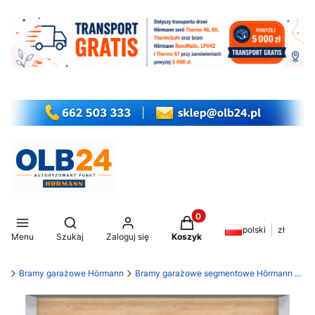
Produkty w koszyku: 0. Z
Otwórz wyszukiwarkę
polski
zł
Menu
Szukaj
Zaloguj się
Koszyk
my
Bramy garażowe Hörmann
Bramy garażowe segmentowe Hörmann LPU 42