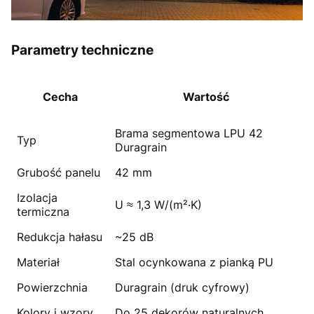
Parametry techniczne
Cecha
Wartość
Brama segmentowa LPU 42
Typ
Duragrain
Grubość panelu
42 mm
Izolacja
U ≈ 1,3 W/(m²·K)
termiczna
Redukcja hałasu
~25 dB
Materiał
Stal ocynkowana z pianką PU
Powierzchnia
Duragrain (druk cyfrowy)
Kolory i wzory
Do 25 dekorów naturalnych