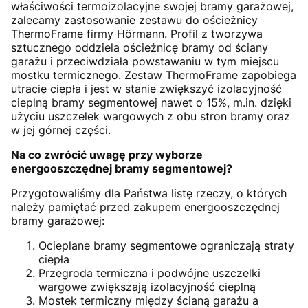
właściwości termoizolacyjne swojej bramy garażowej,
zalecamy zastosowanie zestawu do ościeżnicy
ThermoFrame firmy Hörmann. Profil z tworzywa
sztucznego oddziela ościeżnicę bramy od ściany
garażu i przeciwdziała powstawaniu w tym miejscu
mostku termicznego. Zestaw ThermoFrame zapobiega
utracie ciepła i jest w stanie zwiększyć izolacyjność
cieplną bramy segmentowej nawet o 15%, m.in. dzięki
użyciu uszczelek wargowych z obu stron bramy oraz
w jej górnej części.
Na co zwrócić uwagę przy wyborze
energooszczędnej bramy segmentowej?
Przygotowaliśmy dla Państwa listę rzeczy, o których
należy pamiętać przed zakupem energooszczędnej
bramy garażowej:
Ocieplane bramy segmentowe ograniczają straty
ciepła
Przegroda termiczna i podwójne uszczelki
wargowe zwiększają izolacyjność cieplną
Mostek termiczny między ścianą garażu a