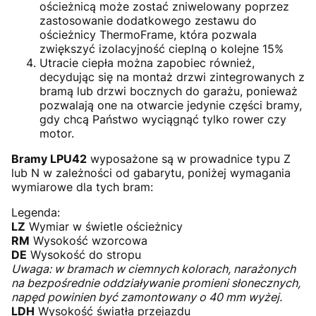
ościeżnicą może zostać zniwelowany poprzez
zastosowanie dodatkowego zestawu do
ościeżnicy ThermoFrame, która pozwala
zwiększyć izolacyjność cieplną o kolejne 15%
Utracie ciepła można zapobiec również,
decydując się na montaż drzwi zintegrowanych z
bramą lub drzwi bocznych do garażu, ponieważ
pozwalają one na otwarcie jedynie części bramy,
gdy chcą Państwo wyciągnąć tylko rower czy
motor.
Bramy LPU42
wyposażone są w prowadnice typu Z
lub N w zależności od gabarytu, poniżej wymagania
wymiarowe dla tych bram:
Legenda:
LZ
Wymiar w świetle ościeżnicy
RM
Wysokość wzorcowa
DE
Wysokość do stropu
Uwaga: w bramach w ciemnych kolorach, narażonych
na bezpośrednie oddziaływanie promieni słonecznych,
napęd powinien być zamontowany o 40 mm wyżej.
LDH
Wysokość światła przejazdu