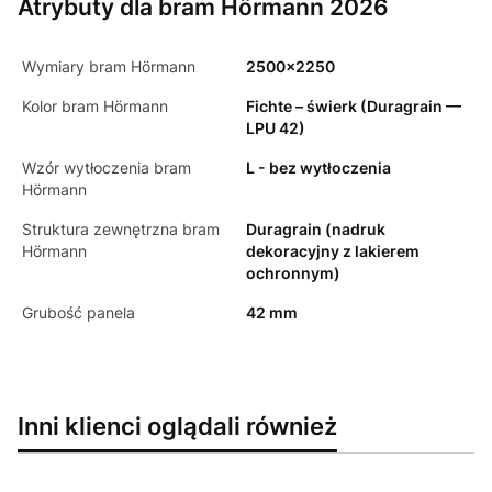
Atrybuty dla bram Hörmann 2026
Wymiary bram Hörmann
2500x2250
Kolor bram Hörmann
Fichte – świerk (Duragrain —
LPU 42)
Wzór wytłoczenia bram
L - bez wytłoczenia
Hörmann
Struktura zewnętrzna bram
Duragrain (nadruk
Hörmann
dekoracyjny z lakierem
ochronnym)
Grubość panela
42 mm
Inni klienci oglądali również