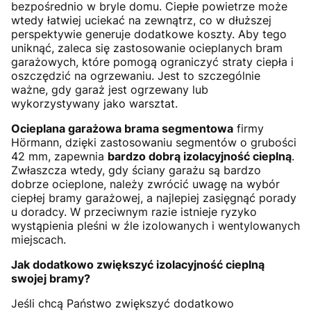
bezpośrednio w bryle domu. Ciepłe powietrze może
wtedy łatwiej uciekać na zewnątrz, co w dłuższej
perspektywie generuje dodatkowe koszty. Aby tego
uniknąć, zaleca się zastosowanie ocieplanych bram
garażowych, które pomogą ograniczyć straty ciepła i
oszczędzić na ogrzewaniu. Jest to szczególnie
ważne, gdy garaż jest ogrzewany lub
wykorzystywany jako warsztat.
Ocieplana garażowa brama segmentowa
firmy
Hörmann, dzięki zastosowaniu segmentów o grubości
42 mm, zapewnia
bardzo dobrą izolacyjność cieplną
.
Zwłaszcza wtedy, gdy ściany garażu są bardzo
dobrze ocieplone, należy zwrócić uwagę na wybór
ciepłej bramy garażowej, a najlepiej zasięgnąć porady
u doradcy. W przeciwnym razie istnieje ryzyko
wystąpienia pleśni w źle izolowanych i wentylowanych
miejscach.
Jak dodatkowo zwiększyć izolacyjność cieplną
swojej bramy?
Jeśli chcą Państwo zwiększyć dodatkowo