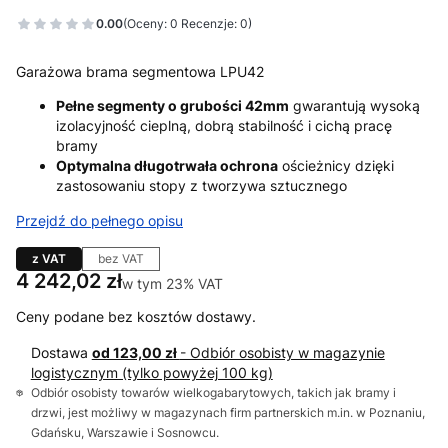
0.00
(Oceny: 0 Recenzje: 0)
Garażowa brama segmentowa LPU42
Pełne segmenty o grubości 42mm
gwarantują wysoką
izolacyjność cieplną, dobrą stabilność i cichą pracę
bramy
Optymalna długotrwała ochrona
ościeżnicy dzięki
zastosowaniu stopy z tworzywa sztucznego
Przejdź do pełnego opisu
z VAT
bez VAT
Cena
4 242,02 zł
w tym 23% VAT
w tym
23%
VAT
Ceny podane bez kosztów dostawy.
Dostawa
od 123,00 zł
- Odbiór osobisty w magazynie
logistycznym (tylko powyżej 100 kg)
Odbiór osobisty towarów wielkogabarytowych, takich jak bramy i
drzwi, jest możliwy w magazynach firm partnerskich m.in. w Poznaniu,
Gdańsku, Warszawie i Sosnowcu.