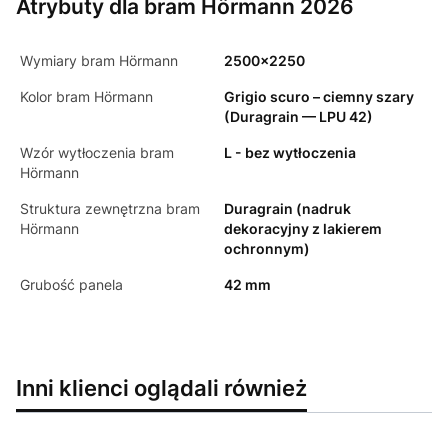
Atrybuty dla bram Hörmann 2026
Wymiary bram Hörmann
2500x2250
Kolor bram Hörmann
Grigio scuro – ciemny szary
(Duragrain — LPU 42)
Wzór wytłoczenia bram
L - bez wytłoczenia
Hörmann
Struktura zewnętrzna bram
Duragrain (nadruk
Hörmann
dekoracyjny z lakierem
ochronnym)
Grubość panela
42 mm
Inni klienci oglądali również