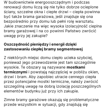
W budownictwie energooszczędnym i podczas
renowacji domu liczą się nie tylko dobrze ocieplone
ściany, szczelne okna i ciepłe drzwi – ciepła powinna
być także brama garażowa, jeśli znajduje się ona
bezpośrednio przy domu lub pełni rolę warsztatu.
Jakie znaczenie ma więc wysoka izolacyjność cieplna
bramy garażowej i na co powinni Państwo zwrócić
uwagę przy jej zakupie?
Oszczędność pieniędzy i energii dzięki
zastosowaniu ciepłej bramy segmentowej
Z niektórych miejsc domu ciepło ucieka szybciej,
ponieważ jego przewodzenie jest tam szczególnie
wysokie. Te obszary są nazywane
mostkami
termicznymi
i powstają najczęściej w pobliżu okien,
drzwi i bram. Aby zapobiec utracie cennego ciepła
przez potencjalne mostki termiczne, należy zwrócić
szczególną uwagę na dobrą izolację poszczególnych
elementów budynku już przy ich zakupie.
Zimne bramy garażowe okazują się problematyczne
przede wszystkim w sytuacji, gdy znajdują się