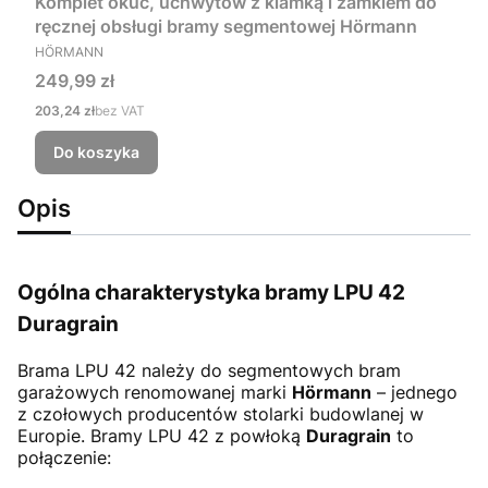
Komplet okuć, uchwytów z klamką i zamkiem do
ręcznej obsługi bramy segmentowej Hörmann
PRODUCENT
HÖRMANN
Cena
249,99 zł
Cena
203,24 zł
bez VAT
Do koszyka
Opis
Ogólna charakterystyka bramy LPU 42
Duragrain
Brama LPU 42
należy do segmentowych bram
garażowych renomowanej marki
Hörmann
– jednego
z czołowych producentów stolarki budowlanej w
Europie. Bramy LPU 42 z powłoką
Duragrain
to
połączenie: