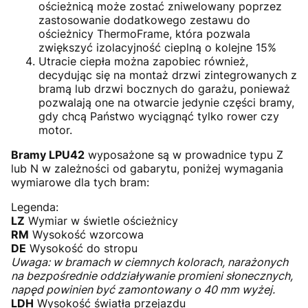
ościeżnicą może zostać zniwelowany poprzez
zastosowanie dodatkowego zestawu do
ościeżnicy ThermoFrame, która pozwala
zwiększyć izolacyjność cieplną o kolejne 15%
Utracie ciepła można zapobiec również,
decydując się na montaż drzwi zintegrowanych z
bramą lub drzwi bocznych do garażu, ponieważ
pozwalają one na otwarcie jedynie części bramy,
gdy chcą Państwo wyciągnąć tylko rower czy
motor.
Bramy LPU42
wyposażone są w prowadnice typu Z
lub N w zależności od gabarytu, poniżej wymagania
wymiarowe dla tych bram:
Legenda:
LZ
Wymiar w świetle ościeżnicy
RM
Wysokość wzorcowa
DE
Wysokość do stropu
Uwaga: w bramach w ciemnych kolorach, narażonych
na bezpośrednie oddziaływanie promieni słonecznych,
napęd powinien być zamontowany o 40 mm wyżej.
LDH
Wysokość światła przejazdu