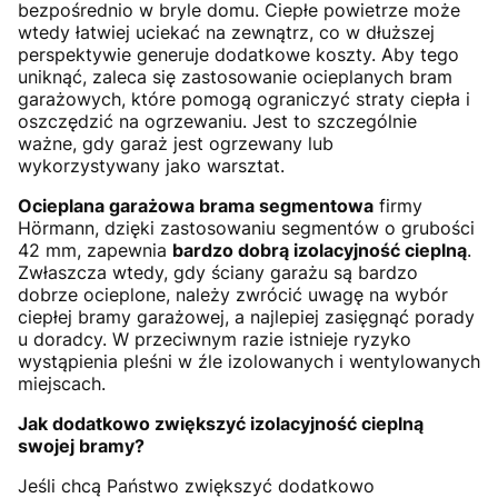
bezpośrednio w bryle domu. Ciepłe powietrze może
wtedy łatwiej uciekać na zewnątrz, co w dłuższej
perspektywie generuje dodatkowe koszty. Aby tego
uniknąć, zaleca się zastosowanie ocieplanych bram
garażowych, które pomogą ograniczyć straty ciepła i
oszczędzić na ogrzewaniu. Jest to szczególnie
ważne, gdy garaż jest ogrzewany lub
wykorzystywany jako warsztat.
Ocieplana garażowa brama segmentowa
firmy
Hörmann, dzięki zastosowaniu segmentów o grubości
42 mm, zapewnia
bardzo dobrą izolacyjność cieplną
.
Zwłaszcza wtedy, gdy ściany garażu są bardzo
dobrze ocieplone, należy zwrócić uwagę na wybór
ciepłej bramy garażowej, a najlepiej zasięgnąć porady
u doradcy. W przeciwnym razie istnieje ryzyko
wystąpienia pleśni w źle izolowanych i wentylowanych
miejscach.
Jak dodatkowo zwiększyć izolacyjność cieplną
swojej bramy?
Jeśli chcą Państwo zwiększyć dodatkowo