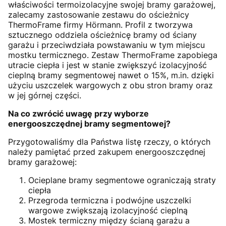
właściwości termoizolacyjne swojej bramy garażowej,
zalecamy zastosowanie zestawu do ościeżnicy
ThermoFrame firmy Hörmann. Profil z tworzywa
sztucznego oddziela ościeżnicę bramy od ściany
garażu i przeciwdziała powstawaniu w tym miejscu
mostku termicznego. Zestaw ThermoFrame zapobiega
utracie ciepła i jest w stanie zwiększyć izolacyjność
cieplną bramy segmentowej nawet o 15%, m.in. dzięki
użyciu uszczelek wargowych z obu stron bramy oraz
w jej górnej części.
Na co zwrócić uwagę przy wyborze
energooszczędnej bramy segmentowej?
Przygotowaliśmy dla Państwa listę rzeczy, o których
należy pamiętać przed zakupem energooszczędnej
bramy garażowej:
Ocieplane bramy segmentowe ograniczają straty
ciepła
Przegroda termiczna i podwójne uszczelki
wargowe zwiększają izolacyjność cieplną
Mostek termiczny między ścianą garażu a