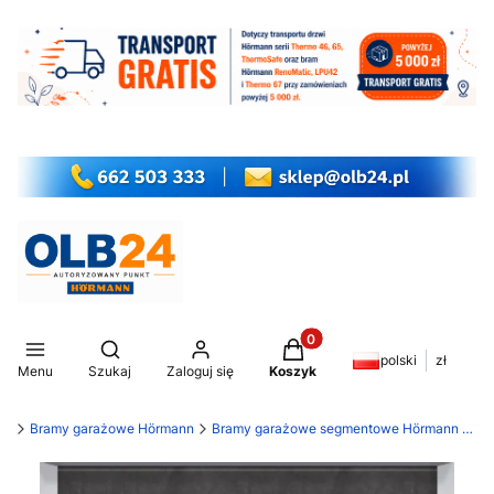
Produkty w koszyku: 0. Z
Otwórz wyszukiwarkę
polski
zł
Menu
Szukaj
Zaloguj się
Koszyk
my
Bramy garażowe Hörmann
Bramy garażowe segmentowe Hörmann LPU 42