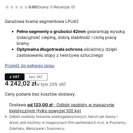
0.00
(Oceny: 0 Recenzje: 0)
Garażowa brama segmentowa LPU42
Pełne segmenty o grubości 42mm
gwarantują wysoką
izolacyjność cieplną, dobrą stabilność i cichą pracę
bramy
Optymalna długotrwała ochrona
ościeżnicy dzięki
zastosowaniu stopy z tworzywa sztucznego
Przejdź do pełnego opisu
z VAT
bez VAT
Cena
4 242,02 zł
w tym 23% VAT
w tym
23%
VAT
Ceny podane bez kosztów dostawy.
Dostawa
od 123,00 zł
- Odbiór osobisty w magazynie
logistycznym (tylko powyżej 100 kg)
Odbiór osobisty towarów wielkogabarytowych, takich jak bramy i
drzwi, jest możliwy w magazynach firm partnerskich m.in. w Poznaniu,
Gdańsku, Warszawie i Sosnowcu.