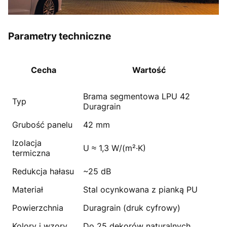
Parametry techniczne
Cecha
Wartość
Brama segmentowa LPU 42
Typ
Duragrain
Grubość panelu
42 mm
Izolacja
U ≈ 1,3 W/(m²·K)
termiczna
Redukcja hałasu
~25 dB
Materiał
Stal ocynkowana z pianką PU
Powierzchnia
Duragrain (druk cyfrowy)
Kolory i wzory
Do 25 dekorów naturalnych