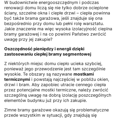
W budownictwie energooszczędnym i podczas
renowacji domu liczą się nie tylko dobrze ocieplone
ściany, szczelne okna i ciepłe drzwi – ciepła powinna
być także brama garażowa, jeśli znajduje się ona
bezpośrednio przy domu lub pełni rolę warsztatu.
Jakie znaczenie ma więc wysoka izolacyjność cieplna
bramy garażowej i na co powinni Państwo zwrócić
uwagę przy jej zakupie?
Oszczędność pieniędzy i energii dzięki
zastosowaniu ciepłej bramy segmentowej
Z niektórych miejsc domu ciepło ucieka szybciej,
ponieważ jego przewodzenie jest tam szczególnie
wysokie. Te obszary są nazywane
mostkami
termicznymi
i powstają najczęściej w pobliżu okien,
drzwi i bram. Aby zapobiec utracie cennego ciepła
przez potencjalne mostki termiczne, należy zwrócić
szczególną uwagę na dobrą izolację poszczególnych
elementów budynku już przy ich zakupie.
Zimne bramy garażowe okazują się problematyczne
przede wszystkim w sytuacji, gdy znajdują się