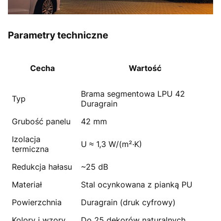
Parametry techniczne
Cecha
Wartość
Brama segmentowa LPU 42
Typ
Duragrain
Grubość panelu
42 mm
Izolacja
U ≈ 1,3 W/(m²·K)
termiczna
Redukcja hałasu
~25 dB
Materiał
Stal ocynkowana z pianką PU
Powierzchnia
Duragrain (druk cyfrowy)
Kolory i wzory
Do 25 dekorów naturalnych