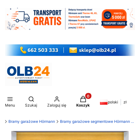
Produkty w koszyku: 0. Z
Otwórz wyszukiwarkę
polski
zł
Menu
Szukaj
Zaloguj się
Koszyk
my
Bramy garażowe Hörmann
Bramy garażowe segmentowe Hörmann LPU 42