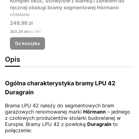
Komplet okuć, uchwytów z klamką i zamkiem do
ręcznej obsługi bramy segmentowej Hörmann
PRODUCENT
HÖRMANN
Cena
249,99 zł
Cena
203,24 zł
bez VAT
Do koszyka
Opis
Ogólna charakterystyka bramy LPU 42
Duragrain
Brama LPU 42
należy do segmentowych bram
garażowych renomowanej marki
Hörmann
– jednego
z czołowych producentów stolarki budowlanej w
Europie. Bramy LPU 42 z powłoką
Duragrain
to
połączenie: