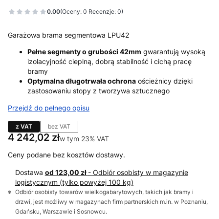
0.00
(Oceny: 0 Recenzje: 0)
Garażowa brama segmentowa LPU42
Pełne segmenty o grubości 42mm
gwarantują wysoką
izolacyjność cieplną, dobrą stabilność i cichą pracę
bramy
Optymalna długotrwała ochrona
ościeżnicy dzięki
zastosowaniu stopy z tworzywa sztucznego
Przejdź do pełnego opisu
z VAT
bez VAT
Cena
4 242,02 zł
w tym 23% VAT
w tym
23%
VAT
Ceny podane bez kosztów dostawy.
Dostawa
od 123,00 zł
- Odbiór osobisty w magazynie
logistycznym (tylko powyżej 100 kg)
Odbiór osobisty towarów wielkogabarytowych, takich jak bramy i
drzwi, jest możliwy w magazynach firm partnerskich m.in. w Poznaniu,
Gdańsku, Warszawie i Sosnowcu.