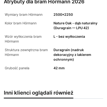
Atrybuty dla bram Hörmann 2026
Wymiary bram Hörmann
2500x2250
Kolor bram Hörmann
Nature Oak - dąb naturalny
(Duragrain — LPU 42)
Wzór wytłoczenia bram
L - bez wytłoczenia
Hörmann
Struktura zewnętrzna bram
Duragrain (nadruk
Hörmann
dekoracyjny z lakierem
ochronnym)
Grubość panela
42 mm
Inni klienci oglądali również