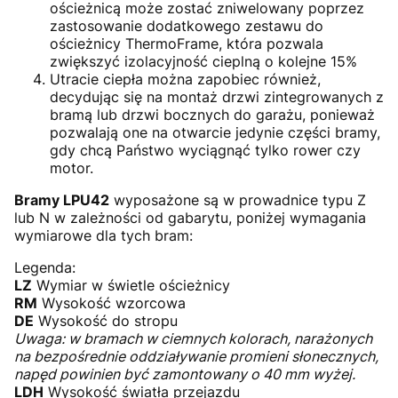
ościeżnicą może zostać zniwelowany poprzez
zastosowanie dodatkowego zestawu do
ościeżnicy ThermoFrame, która pozwala
zwiększyć izolacyjność cieplną o kolejne 15%
Utracie ciepła można zapobiec również,
decydując się na montaż drzwi zintegrowanych z
bramą lub drzwi bocznych do garażu, ponieważ
pozwalają one na otwarcie jedynie części bramy,
gdy chcą Państwo wyciągnąć tylko rower czy
motor.
Bramy LPU42
wyposażone są w prowadnice typu Z
lub N w zależności od gabarytu, poniżej wymagania
wymiarowe dla tych bram:
Legenda:
LZ
Wymiar w świetle ościeżnicy
RM
Wysokość wzorcowa
DE
Wysokość do stropu
Uwaga: w bramach w ciemnych kolorach, narażonych
na bezpośrednie oddziaływanie promieni słonecznych,
napęd powinien być zamontowany o 40 mm wyżej.
LDH
Wysokość światła przejazdu