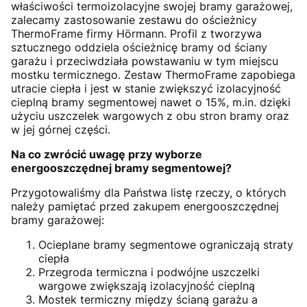
właściwości termoizolacyjne swojej bramy garażowej,
zalecamy zastosowanie zestawu do ościeżnicy
ThermoFrame firmy Hörmann. Profil z tworzywa
sztucznego oddziela ościeżnicę bramy od ściany
garażu i przeciwdziała powstawaniu w tym miejscu
mostku termicznego. Zestaw ThermoFrame zapobiega
utracie ciepła i jest w stanie zwiększyć izolacyjność
cieplną bramy segmentowej nawet o 15%, m.in. dzięki
użyciu uszczelek wargowych z obu stron bramy oraz
w jej górnej części.
Na co zwrócić uwagę przy wyborze
energooszczędnej bramy segmentowej?
Przygotowaliśmy dla Państwa listę rzeczy, o których
należy pamiętać przed zakupem energooszczędnej
bramy garażowej:
Ocieplane bramy segmentowe ograniczają straty
ciepła
Przegroda termiczna i podwójne uszczelki
wargowe zwiększają izolacyjność cieplną
Mostek termiczny między ścianą garażu a