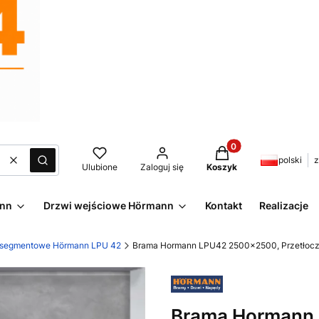
Produkty w koszyku:
polski
z
Wyczyść
Szukaj
Ulubione
Zaloguj się
Koszyk
ann
Drzwi wejściowe Hörmann
Kontakt
Realizacje
 segmentowe Hörmann LPU 42
Brama Hormann LPU42 2500x2500, Przetłoczeni
Brama Hormann