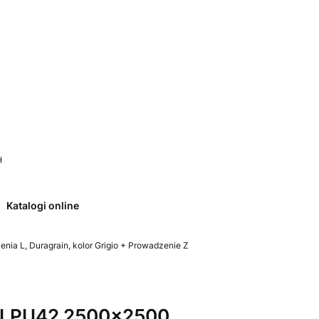
 0. Zobacz szczegóły
ł
Katalogi online
a L, Duragrain, kolor Grigio + Prowadzenie Z
 LPU42 2500x2500,