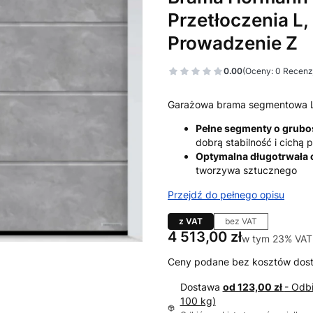
Przetłoczenia L, 
Prowadzenie Z
0.00
(Oceny: 0 Recenzj
Garażowa brama segmentowa 
Pełne segmenty o grub
dobrą stabilność i cichą
Optymalna długotrwała
tworzywa sztucznego
Przejdź do pełnego opisu
z VAT
bez VAT
Cena
4 513,00 zł
w tym 23% VAT
w tym
23%
VAT
Ceny podane bez kosztów dos
Dostawa
od 123,00 zł
- Odb
100 kg)