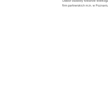
Odbiór osobisty towarów wielkoga
firm partnerskich m.in. w Poznan
Wybierz wariant produktu:
Poszczególne warianty mogą ró
*
Sposób otwierania bramy
Wybierz
Dodatkowa uszczelka Thermo
Wybierz
Próg uszczelniający
Opcjonalne
Wybierz
wysprzęglenie napędu z zewną
Wybierz