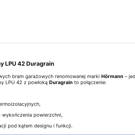
y LPU 42 Duragrain
wych bram garażowych renomowanej marki
Hörmann
– je
amy LPU 42 z powłoką
Duragrain
to połączenie:
ermoizolacyjnych,
 wykończenia powierzchni,
ji pod kątem designu i funkcji.