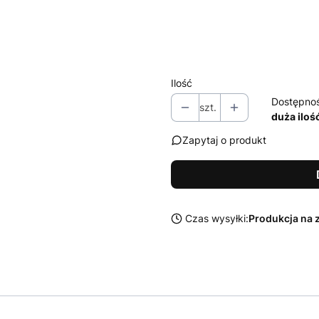
Zestaw środków Sonax do czysz
Wybierz
Ilość
Dostępno
szt.
duża iloś
Zapytaj o produkt
Czas wysyłki:
Produkcja na 