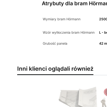
Atrybuty dla bram Hörma
Wymiary bram Hörmann
250
Wzór wytłoczenia bram Hörmann
L - 
Grubość panela
42 
Inni klienci oglądali również