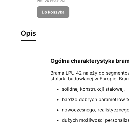
Cena
203,24 zł
bez VAT
Do koszyka
Opis
Ogólna charakterystyka bram
Brama LPU 42
należy do segmento
stolarki budowlanej w Europie. Br
solidnej konstrukcji stalowej,
bardzo dobrych parametrów t
nowoczesnego, realistycznego
dużych możliwości personalizac