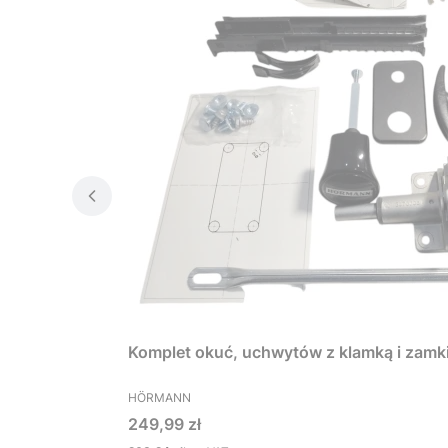
Komplet okuć, uchwytów z klamką i zamk
PRODUCENT
HÖRMANN
Cena
249,99 zł