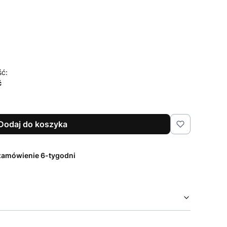
czenia i pielęgnacji
Opcjonalne
ść:
ć
Dodaj do koszyka
zamówienie 6-tygodni