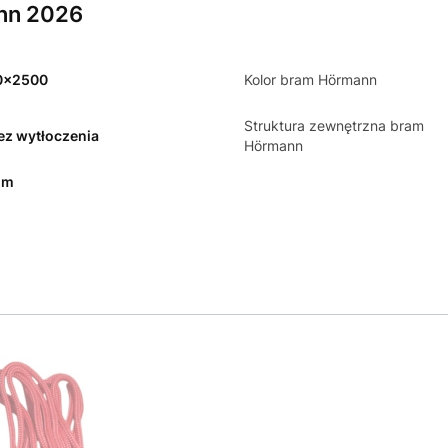
nn 2026
0x2500
Kolor bram Hörmann
Struktura zewnętrzna bram
bez wytłoczenia
Hörmann
mm