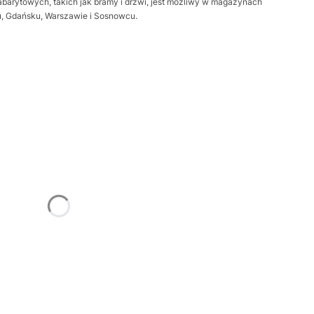
barytowych, takich jak bramy i drzwi, jest możliwy w magazynach
iu, Gdańsku, Warszawie i Sosnowcu.
żnić się ceną
Frame
Opcjonalne
trz
Opcjonalne