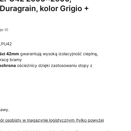
Duragrain, kolor Grigio +
e: 0)
LPU42
ości 42mm
gwarantują wysoką izolacyjność cieplną,
 pracę bramy
 ochrona
ościeżnicy dzięki zastosowaniu stopy z
tawy.
iór osobisty w magazynie logistycznym (tylko powyżej