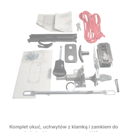
Komplet okuć, uchwytów z klamką i zamkiem do