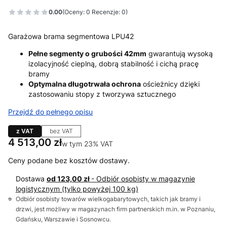
0.00
(Oceny: 0 Recenzje: 0)
Garażowa brama segmentowa LPU42
Pełne segmenty o grubości 42mm
gwarantują wysoką
izolacyjność cieplną, dobrą stabilność i cichą pracę
bramy
Optymalna długotrwała ochrona
ościeżnicy dzięki
zastosowaniu stopy z tworzywa sztucznego
Przejdź do pełnego opisu
z VAT
bez VAT
Cena
4 513,00 zł
w tym 23% VAT
w tym
23%
VAT
Ceny podane bez kosztów dostawy.
Dostawa
od 123,00 zł
- Odbiór osobisty w magazynie
logistycznym (tylko powyżej 100 kg)
Odbiór osobisty towarów wielkogabarytowych, takich jak bramy i
drzwi, jest możliwy w magazynach firm partnerskich m.in. w Poznaniu,
Gdańsku, Warszawie i Sosnowcu.