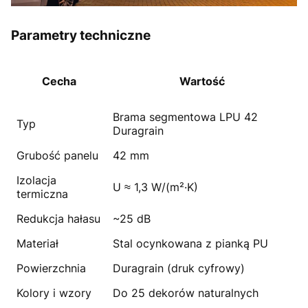
Parametry techniczne
Cecha
Wartość
Brama segmentowa LPU 42
Typ
Duragrain
Grubość panelu
42 mm
Izolacja
U ≈ 1,3 W/(m²·K)
termiczna
Redukcja hałasu
~25 dB
Materiał
Stal ocynkowana z pianką PU
Powierzchnia
Duragrain (druk cyfrowy)
Kolory i wzory
Do 25 dekorów naturalnych