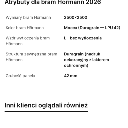
Atrybuty dla bram Hörmann 2026
Wymiary bram Hörmann
2500x2500
Kolor bram Hörmann
Mocca (Duragrain — LPU 42)
Wzór wytłoczenia bram
L - bez wytłoczenia
Hörmann
Struktura zewnętrzna bram
Duragrain (nadruk
Hörmann
dekoracyjny z lakierem
ochronnym)
Grubość panela
42 mm
Inni klienci oglądali również