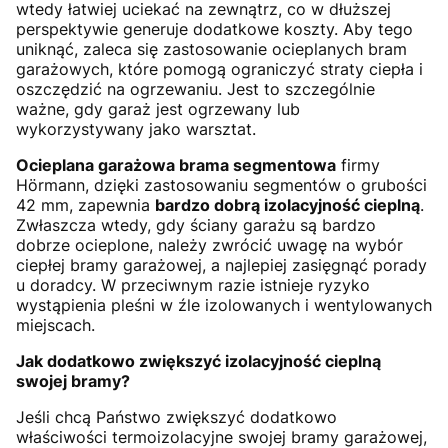
wtedy łatwiej uciekać na zewnątrz, co w dłuższej
perspektywie generuje dodatkowe koszty. Aby tego
uniknąć, zaleca się zastosowanie ocieplanych bram
garażowych, które pomogą ograniczyć straty ciepła i
oszczędzić na ogrzewaniu. Jest to szczególnie
ważne, gdy garaż jest ogrzewany lub
wykorzystywany jako warsztat.
Ocieplana garażowa brama segmentowa
firmy
Hörmann, dzięki zastosowaniu segmentów o grubości
42 mm, zapewnia
bardzo dobrą izolacyjność cieplną
.
Zwłaszcza wtedy, gdy ściany garażu są bardzo
dobrze ocieplone, należy zwrócić uwagę na wybór
ciepłej bramy garażowej, a najlepiej zasięgnąć porady
u doradcy. W przeciwnym razie istnieje ryzyko
wystąpienia pleśni w źle izolowanych i wentylowanych
miejscach.
Jak dodatkowo zwiększyć izolacyjność cieplną
swojej bramy?
Jeśli chcą Państwo zwiększyć dodatkowo
właściwości termoizolacyjne swojej bramy garażowej,