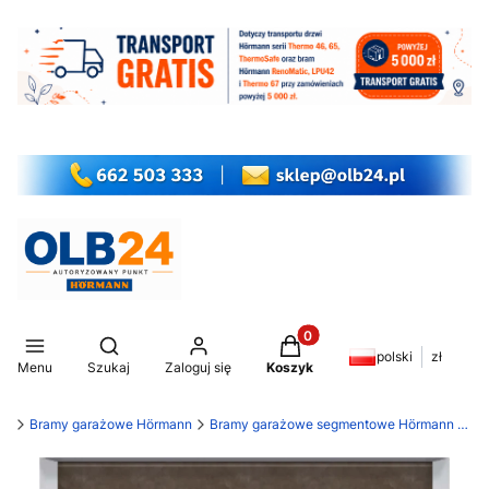
Produkty w koszyku: 0. Z
Otwórz wyszukiwarkę
polski
zł
Menu
Szukaj
Zaloguj się
Koszyk
my
Bramy garażowe Hörmann
Bramy garażowe segmentowe Hörmann LPU 42