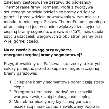
zalecamy zastosowanie zestawu do ościeżnicy
ThermoFrame firmy Hörmann. Profil z tworzywa
sztucznego oddziela ościeżnicę bramy od ściany
garażu i przeciwdziała powstawaniu w tym miejscu
mostku termicznego. Zestaw ThermoFrame zapobiega
utracie ciepła i jest w stanie zwiększyć izolacyjność
cieplną bramy segmentowej nawet o 15%, m.in. dzięki
użyciu uszczelek wargowych z obu stron bramy oraz
w jej górnej części.
Na co zwrócić uwagę przy wyborze
energooszczędnej bramy segmentowej?
Przygotowaliśmy dla Państwa listę rzeczy, o których
należy pamiętać przed zakupem energooszczędnej
bramy garażowej:
Ocieplane bramy segmentowe ograniczają straty
ciepła
Przegroda termiczna i podwójne uszczelki
wargowe zwiększają izolacyjność cieplną
Mostek termiczny między ścianą garażu a
ościeżnicą może zostać zniwelowany poprzez