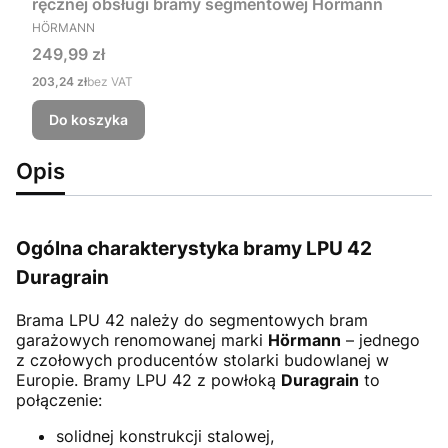
ręcznej obsługi bramy segmentowej Hörmann
PRODUCENT
HÖRMANN
Cena
249,99 zł
Cena
203,24 zł
bez VAT
Do koszyka
Opis
Ogólna charakterystyka bramy LPU 42
Duragrain
Brama LPU 42
należy do segmentowych bram
garażowych renomowanej marki
Hörmann
– jednego
z czołowych producentów stolarki budowlanej w
Europie. Bramy LPU 42 z powłoką
Duragrain
to
połączenie:
solidnej konstrukcji stalowej,