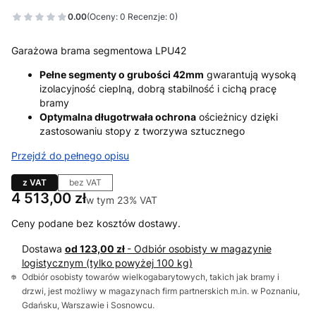
0.00
(Oceny: 0 Recenzje: 0)
Garażowa brama segmentowa LPU42
Pełne segmenty o grubości 42mm
gwarantują wysoką
izolacyjność cieplną, dobrą stabilność i cichą pracę
bramy
Optymalna długotrwała ochrona
ościeżnicy dzięki
zastosowaniu stopy z tworzywa sztucznego
Przejdź do pełnego opisu
z VAT
bez VAT
Cena
4 513,00 zł
w tym 23% VAT
w tym
23%
VAT
Ceny podane bez kosztów dostawy.
Dostawa
od 123,00 zł
- Odbiór osobisty w magazynie
logistycznym (tylko powyżej 100 kg)
Odbiór osobisty towarów wielkogabarytowych, takich jak bramy i
drzwi, jest możliwy w magazynach firm partnerskich m.in. w Poznaniu,
Gdańsku, Warszawie i Sosnowcu.