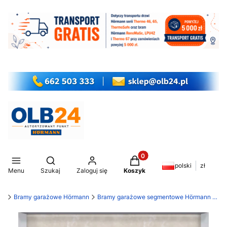
Produkty w koszyku: 0. Z
Otwórz wyszukiwarkę
polski
zł
Menu
Szukaj
Zaloguj się
Koszyk
my
Bramy garażowe Hörmann
Bramy garażowe segmentowe Hörmann LPU 42