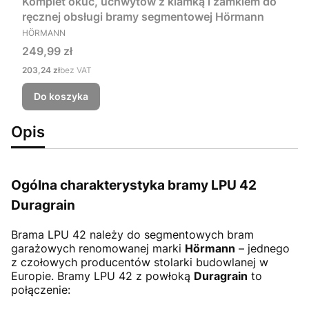
Komplet okuć, uchwytów z klamką i zamkiem do
ręcznej obsługi bramy segmentowej Hörmann
PRODUCENT
HÖRMANN
Cena
249,99 zł
Cena
203,24 zł
bez VAT
Do koszyka
Opis
Ogólna charakterystyka bramy LPU 42
Duragrain
Brama LPU 42
należy do segmentowych bram
garażowych renomowanej marki
Hörmann
– jednego
z czołowych producentów stolarki budowlanej w
Europie. Bramy LPU 42 z powłoką
Duragrain
to
połączenie: