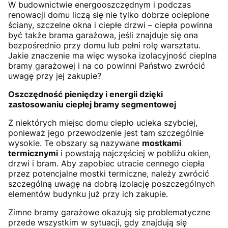
W budownictwie energooszczędnym i podczas
renowacji domu liczą się nie tylko dobrze ocieplone
ściany, szczelne okna i ciepłe drzwi – ciepła powinna
być także brama garażowa, jeśli znajduje się ona
bezpośrednio przy domu lub pełni rolę warsztatu.
Jakie znaczenie ma więc wysoka izolacyjność cieplna
bramy garażowej i na co powinni Państwo zwrócić
uwagę przy jej zakupie?
Oszczędność pieniędzy i energii dzięki
zastosowaniu ciepłej bramy segmentowej
Z niektórych miejsc domu ciepło ucieka szybciej,
ponieważ jego przewodzenie jest tam szczególnie
wysokie. Te obszary są nazywane
mostkami
termicznymi
i powstają najczęściej w pobliżu okien,
drzwi i bram. Aby zapobiec utracie cennego ciepła
przez potencjalne mostki termiczne, należy zwrócić
szczególną uwagę na dobrą izolację poszczególnych
elementów budynku już przy ich zakupie.
Zimne bramy garażowe okazują się problematyczne
przede wszystkim w sytuacji, gdy znajdują się