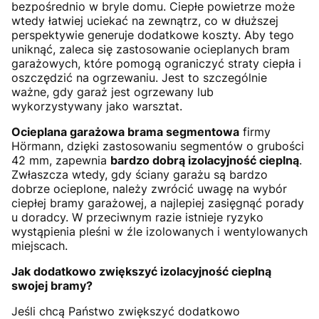
bezpośrednio w bryle domu. Ciepłe powietrze może
wtedy łatwiej uciekać na zewnątrz, co w dłuższej
perspektywie generuje dodatkowe koszty. Aby tego
uniknąć, zaleca się zastosowanie ocieplanych bram
garażowych, które pomogą ograniczyć straty ciepła i
oszczędzić na ogrzewaniu. Jest to szczególnie
ważne, gdy garaż jest ogrzewany lub
wykorzystywany jako warsztat.
Ocieplana garażowa brama segmentowa
firmy
Hörmann, dzięki zastosowaniu segmentów o grubości
42 mm, zapewnia
bardzo dobrą izolacyjność cieplną
.
Zwłaszcza wtedy, gdy ściany garażu są bardzo
dobrze ocieplone, należy zwrócić uwagę na wybór
ciepłej bramy garażowej, a najlepiej zasięgnąć porady
u doradcy. W przeciwnym razie istnieje ryzyko
wystąpienia pleśni w źle izolowanych i wentylowanych
miejscach.
Jak dodatkowo zwiększyć izolacyjność cieplną
swojej bramy?
Jeśli chcą Państwo zwiększyć dodatkowo