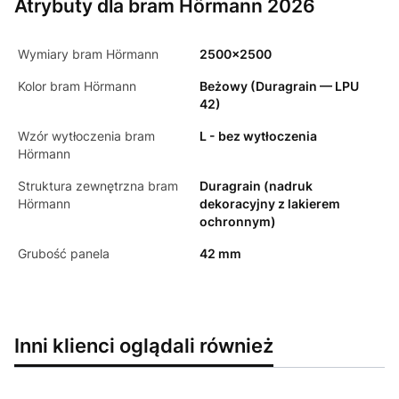
Atrybuty dla bram Hörmann 2026
Wymiary bram Hörmann
2500x2500
Kolor bram Hörmann
Beżowy (Duragrain — LPU
42)
Wzór wytłoczenia bram
L - bez wytłoczenia
Hörmann
Struktura zewnętrzna bram
Duragrain (nadruk
Hörmann
dekoracyjny z lakierem
ochronnym)
Grubość panela
42 mm
Inni klienci oglądali również