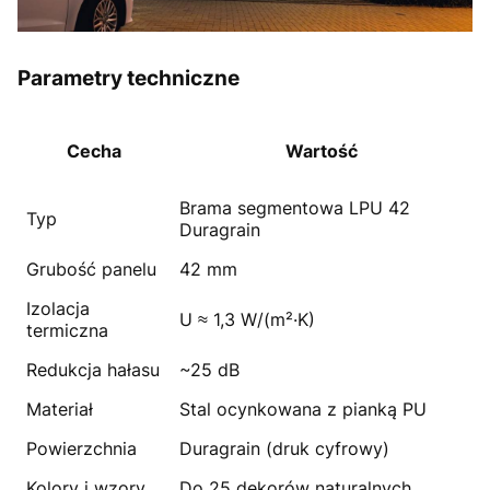
Parametry techniczne
Cecha
Wartość
Brama segmentowa LPU 42
Typ
Duragrain
Grubość panelu
42 mm
Izolacja
U ≈ 1,3 W/(m²·K)
termiczna
Redukcja hałasu
~25 dB
Materiał
Stal ocynkowana z pianką PU
Powierzchnia
Duragrain (druk cyfrowy)
Kolory i wzory
Do 25 dekorów naturalnych