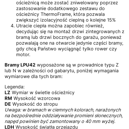
ościeżnicą może zostać zniwelowany poprzez
zastosowanie dodatkowego zestawu do
ościeżnicy ThermoFrame, która pozwala
zwiększyć izolacyjność cieplną o kolejne 15%
Utracie ciepła można zapobiec również,
decydując się na montaż drzwi zintegrowanych z
bramą lub drzwi bocznych do garażu, ponieważ
pozwalają one na otwarcie jedynie części bramy,
gdy chcą Państwo wyciągnąć tylko rower czy
motor.
Bramy LPU42
wyposażone są w prowadnice typu Z
lub N w zależności od gabarytu, poniżej wymagania
wymiarowe dla tych bram:
Legenda:
LZ
Wymiar w świetle ościeżnicy
RM
Wysokość wzorcowa
DE
Wysokość do stropu
Uwaga: w bramach w ciemnych kolorach, narażonych
na bezpośrednie oddziaływanie promieni słonecznych,
napęd powinien być zamontowany o 40 mm wyżej.
LDH
Wysokość światła przejazdu