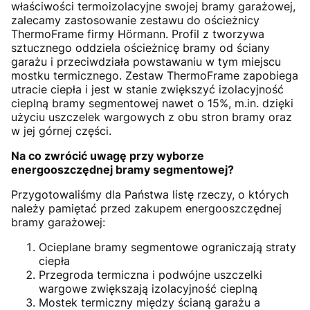
właściwości termoizolacyjne swojej bramy garażowej,
zalecamy zastosowanie zestawu do ościeżnicy
ThermoFrame firmy Hörmann. Profil z tworzywa
sztucznego oddziela ościeżnicę bramy od ściany
garażu i przeciwdziała powstawaniu w tym miejscu
mostku termicznego. Zestaw ThermoFrame zapobiega
utracie ciepła i jest w stanie zwiększyć izolacyjność
cieplną bramy segmentowej nawet o 15%, m.in. dzięki
użyciu uszczelek wargowych z obu stron bramy oraz
w jej górnej części.
Na co zwrócić uwagę przy wyborze
energooszczędnej bramy segmentowej?
Przygotowaliśmy dla Państwa listę rzeczy, o których
należy pamiętać przed zakupem energooszczędnej
bramy garażowej:
Ocieplane bramy segmentowe ograniczają straty
ciepła
Przegroda termiczna i podwójne uszczelki
wargowe zwiększają izolacyjność cieplną
Mostek termiczny między ścianą garażu a