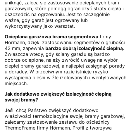
uniknąć, zaleca się zastosowanie ocieplanych bram
garażowych, które pomogą ograniczyć straty ciepła i
oszczędzić na ogrzewaniu. Jest to szczególnie
ważne, gdy garaż jest ogrzewany lub
wykorzystywany jako warsztat.
Ocieplana garażowa brama segmentowa
firmy
Hörmann, dzięki zastosowaniu segmentów o grubości
42 mm, zapewnia
bardzo dobrą izolacyjność cieplną
.
Zwłaszcza wtedy, gdy ściany garażu są bardzo
dobrze ocieplone, należy zwrócić uwagę na wybór
ciepłej bramy garażowej, a najlepiej zasięgnąć porady
u doradcy. W przeciwnym razie istnieje ryzyko
wystąpienia pleśni w źle izolowanych i wentylowanych
miejscach.
Jak dodatkowo zwiększyć izolacyjność cieplną
swojej bramy?
Jeśli chcą Państwo zwiększyć dodatkowo
właściwości termoizolacyjne swojej bramy garażowej,
zalecamy zastosowanie zestawu do ościeżnicy
ThermoFrame firmy Hörmann. Profil z tworzywa