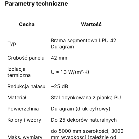
Parametry techniczne
Cecha
Wartość
Brama segmentowa LPU 42
Typ
Duragrain
Grubość panelu
42 mm
Izolacja
U ≈ 1,3 W/(m²·K)
termiczna
Redukcja hałasu
~25 dB
Materiał
Stal ocynkowana z pianką PU
Powierzchnia
Duragrain (druk cyfrowy)
Kolory i wzory
Do 25 dekorów naturalnych
do 5000 mm szerokości, 3000
Maks. wymiary
mm wysokości (zależnie od