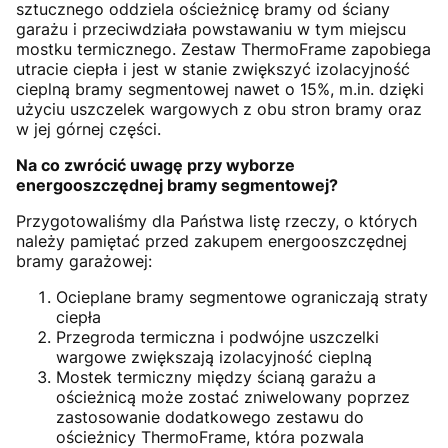
sztucznego oddziela ościeżnicę bramy od ściany
garażu i przeciwdziała powstawaniu w tym miejscu
mostku termicznego. Zestaw ThermoFrame zapobiega
utracie ciepła i jest w stanie zwiększyć izolacyjność
cieplną bramy segmentowej nawet o 15%, m.in. dzięki
użyciu uszczelek wargowych z obu stron bramy oraz
w jej górnej części.
Na co zwrócić uwagę przy wyborze
energooszczędnej bramy segmentowej?
Przygotowaliśmy dla Państwa listę rzeczy, o których
należy pamiętać przed zakupem energooszczędnej
bramy garażowej:
Ocieplane bramy segmentowe ograniczają straty
ciepła
Przegroda termiczna i podwójne uszczelki
wargowe zwiększają izolacyjność cieplną
Mostek termiczny między ścianą garażu a
ościeżnicą może zostać zniwelowany poprzez
zastosowanie dodatkowego zestawu do
ościeżnicy ThermoFrame, która pozwala