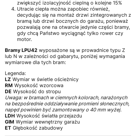
zwiększyć izolacyjność cieplną o kolejne 15%
Utracie ciepła można zapobiec również,
decydując się na montaż drzwi zintegrowanych z
bramą lub drzwi bocznych do garażu, ponieważ
pozwalają one na otwarcie jedynie części bramy,
gdy chcą Państwo wyciągnąć tylko rower czy
motor.
Bramy LPU42
wyposażone są w prowadnice typu Z
lub N w zależności od gabarytu, poniżej wymagania
wymiarowe dla tych bram:
Legenda:
LZ
Wymiar w świetle ościeżnicy
RM
Wysokość wzorcowa
DE
Wysokość do stropu
Uwaga: w bramach w ciemnych kolorach, narażonych
na bezpośrednie oddziaływanie promieni słonecznych,
napęd powinien być zamontowany o 40 mm wyżej.
LDH
Wysokość światła przejazdu
GIM
Wymiar wewnętrzny garażu
ET
Głębokość zabudowy