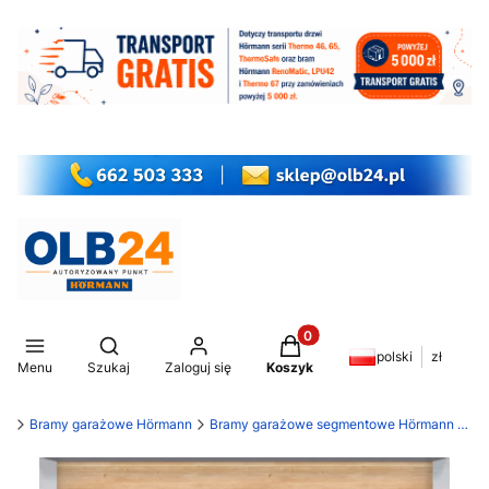
Produkty w koszyku: 0. Z
Otwórz wyszukiwarkę
polski
zł
Menu
Szukaj
Zaloguj się
Koszyk
my
Bramy garażowe Hörmann
Bramy garażowe segmentowe Hörmann LPU 42