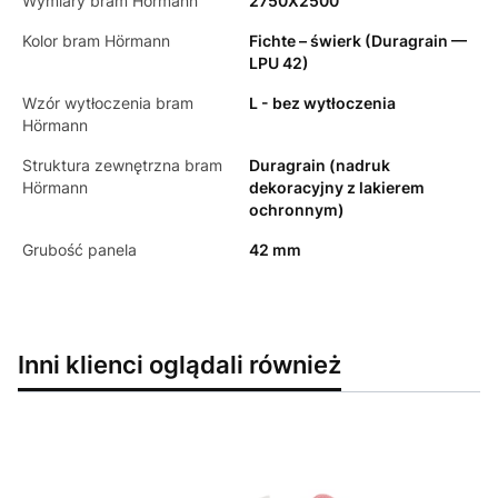
Wymiary bram Hörmann
2750X2500
Kolor bram Hörmann
Fichte – świerk (Duragrain —
LPU 42)
Wzór wytłoczenia bram
L - bez wytłoczenia
Hörmann
Struktura zewnętrzna bram
Duragrain (nadruk
Hörmann
dekoracyjny z lakierem
ochronnym)
Grubość panela
42 mm
Inni klienci oglądali również