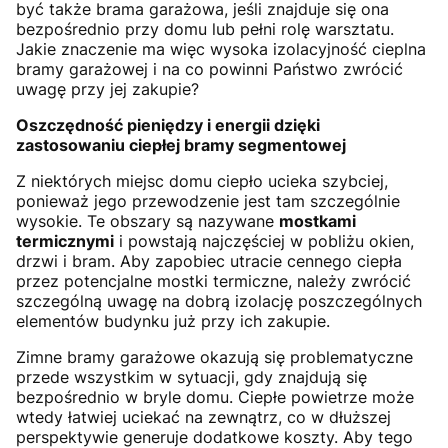
być także brama garażowa, jeśli znajduje się ona
bezpośrednio przy domu lub pełni rolę warsztatu.
Jakie znaczenie ma więc wysoka izolacyjność cieplna
bramy garażowej i na co powinni Państwo zwrócić
uwagę przy jej zakupie?
Oszczędność pieniędzy i energii dzięki
zastosowaniu ciepłej bramy segmentowej
Z niektórych miejsc domu ciepło ucieka szybciej,
ponieważ jego przewodzenie jest tam szczególnie
wysokie. Te obszary są nazywane
mostkami
termicznymi
i powstają najczęściej w pobliżu okien,
drzwi i bram. Aby zapobiec utracie cennego ciepła
przez potencjalne mostki termiczne, należy zwrócić
szczególną uwagę na dobrą izolację poszczególnych
elementów budynku już przy ich zakupie.
Zimne bramy garażowe okazują się problematyczne
przede wszystkim w sytuacji, gdy znajdują się
bezpośrednio w bryle domu. Ciepłe powietrze może
wtedy łatwiej uciekać na zewnątrz, co w dłuższej
perspektywie generuje dodatkowe koszty. Aby tego