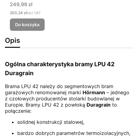
Cena
249,99 zł
Cena
203,24 zł
bez VAT
Do koszyka
Opis
Ogólna charakterystyka bramy LPU 42
Duragrain
Brama LPU 42
należy do segmentowych bram
garażowych renomowanej marki
Hörmann
– jednego
z czołowych producentów stolarki budowlanej w
Europie. Bramy LPU 42 z powłoką
Duragrain
to
połączenie:
solidnej konstrukcji stalowej,
bardzo dobrych parametrów termoizolacyjnych,