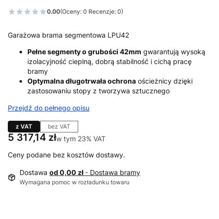
0.00
(Oceny: 0 Recenzje: 0)
Garażowa brama segmentowa LPU42
Pełne segmenty o grubości 42mm
gwarantują wysoką
izolacyjność cieplną, dobrą stabilność i cichą pracę
bramy
Optymalna długotrwała ochrona
ościeżnicy dzięki
zastosowaniu stopy z tworzywa sztucznego
Przejdź do pełnego opisu
z VAT
bez VAT
Cena
5 317,14 zł
w tym 23% VAT
w tym
23%
VAT
Ceny podane bez kosztów dostawy.
Dostawa
od 0,00 zł
- Dostawa bramy
Wymagana pomoc w rozładunku towaru
Wybierz wariant produktu: