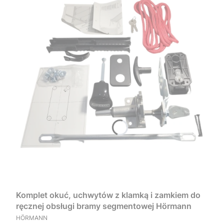
Komplet okuć, uchwytów z klamką i zamkiem do
ręcznej obsługi bramy segmentowej Hörmann
PRODUCENT
HÖRMANN