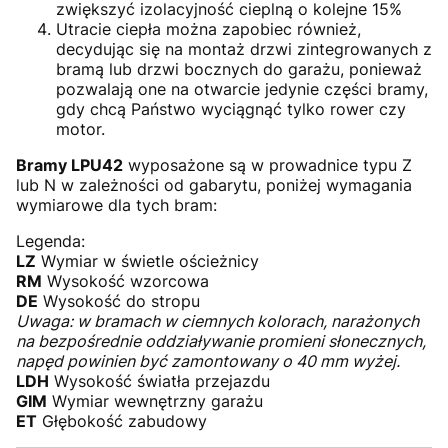
zwiększyć izolacyjność cieplną o kolejne 15%
Utracie ciepła można zapobiec również,
decydując się na montaż drzwi zintegrowanych z
bramą lub drzwi bocznych do garażu, ponieważ
pozwalają one na otwarcie jedynie części bramy,
gdy chcą Państwo wyciągnąć tylko rower czy
motor.
Bramy LPU42
wyposażone są w prowadnice typu Z
lub N w zależności od gabarytu, poniżej wymagania
wymiarowe dla tych bram:
Legenda:
LZ
Wymiar w świetle ościeżnicy
RM
Wysokość wzorcowa
DE
Wysokość do stropu
Uwaga: w bramach w ciemnych kolorach, narażonych
na bezpośrednie oddziaływanie promieni słonecznych,
napęd powinien być zamontowany o 40 mm wyżej.
LDH
Wysokość światła przejazdu
GIM
Wymiar wewnętrzny garażu
ET
Głębokość zabudowy