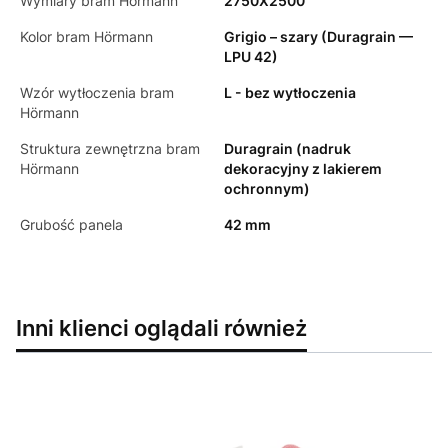
Wymiary bram Hörmann
2750X2500
Kolor bram Hörmann
Grigio – szary (Duragrain —
LPU 42)
Wzór wytłoczenia bram
L - bez wytłoczenia
Hörmann
Struktura zewnętrzna bram
Duragrain (nadruk
Hörmann
dekoracyjny z lakierem
ochronnym)
Grubość panela
42 mm
Inni klienci oglądali również