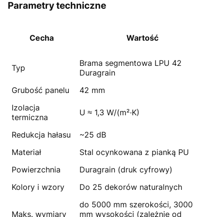
Parametry techniczne
Cecha
Wartość
Brama segmentowa LPU 42
Typ
Duragrain
Grubość panelu
42 mm
Izolacja
U ≈ 1,3 W/(m²·K)
termiczna
Redukcja hałasu
~25 dB
Materiał
Stal ocynkowana z pianką PU
Powierzchnia
Duragrain (druk cyfrowy)
Kolory i wzory
Do 25 dekorów naturalnych
do 5000 mm szerokości, 3000
Maks. wymiary
mm wysokości (zależnie od