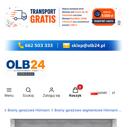
Produkty w koszyku: 0. Z
Otwórz wyszukiwarkę
polski
zł
Menu
Szukaj
Zaloguj się
Koszyk
my
Bramy garażowe Hörmann
Bramy garażowe segmentowe Hörmann LPU 42