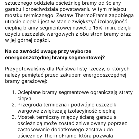
sztucznego oddziela ościeżnicę bramy od ściany
garażu i przeciwdziała powstawaniu w tym miejscu
mostku termicznego. Zestaw ThermoFrame zapobiega
utracie ciepła i jest w stanie zwiększyć izolacyjność
cieplną bramy segmentowej nawet o 15%, m.in. dzięki
użyciu uszczelek wargowych z obu stron bramy oraz
w jej górnej części.
Na co zwrócić uwagę przy wyborze
energooszczędnej bramy segmentowej?
Przygotowaliśmy dla Państwa listę rzeczy, o których
należy pamiętać przed zakupem energooszczędnej
bramy garażowej:
Ocieplane bramy segmentowe ograniczają straty
ciepła
Przegroda termiczna i podwójne uszczelki
wargowe zwiększają izolacyjność cieplną
Mostek termiczny między ścianą garażu a
ościeżnicą może zostać zniwelowany poprzez
zastosowanie dodatkowego zestawu do
ościeżnicy ThermoFrame, która pozwala