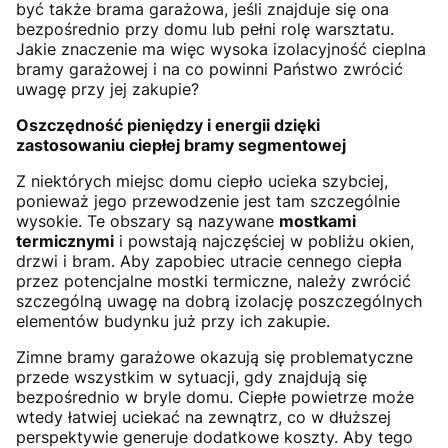
być także brama garażowa, jeśli znajduje się ona
bezpośrednio przy domu lub pełni rolę warsztatu.
Jakie znaczenie ma więc wysoka izolacyjność cieplna
bramy garażowej i na co powinni Państwo zwrócić
uwagę przy jej zakupie?
Oszczędność pieniędzy i energii dzięki
zastosowaniu ciepłej bramy segmentowej
Z niektórych miejsc domu ciepło ucieka szybciej,
ponieważ jego przewodzenie jest tam szczególnie
wysokie. Te obszary są nazywane
mostkami
termicznymi
i powstają najczęściej w pobliżu okien,
drzwi i bram. Aby zapobiec utracie cennego ciepła
przez potencjalne mostki termiczne, należy zwrócić
szczególną uwagę na dobrą izolację poszczególnych
elementów budynku już przy ich zakupie.
Zimne bramy garażowe okazują się problematyczne
przede wszystkim w sytuacji, gdy znajdują się
bezpośrednio w bryle domu. Ciepłe powietrze może
wtedy łatwiej uciekać na zewnątrz, co w dłuższej
perspektywie generuje dodatkowe koszty. Aby tego