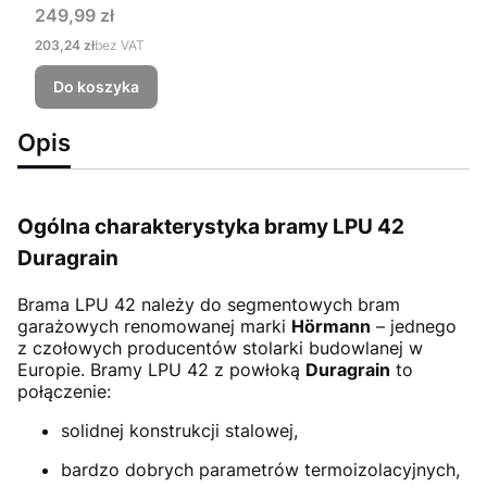
Cena
249,99 zł
Cena
203,24 zł
bez VAT
Do koszyka
Opis
Ogólna charakterystyka bramy LPU 42
Duragrain
Brama LPU 42
należy do segmentowych bram
garażowych renomowanej marki
Hörmann
– jednego
z czołowych producentów stolarki budowlanej w
Europie. Bramy LPU 42 z powłoką
Duragrain
to
połączenie:
solidnej konstrukcji stalowej,
bardzo dobrych parametrów termoizolacyjnych,