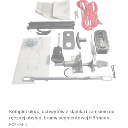
Komplet okuć, uchwytów z klamką i zamkiem do
ręcznej obsługi bramy segmentowej Hörmann
PRODUCENT
HÖRMANN