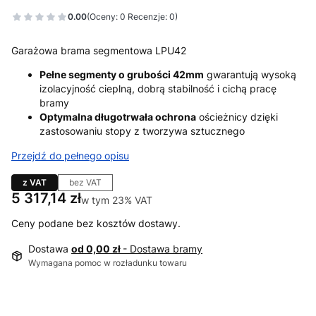
0.00
(Oceny: 0 Recenzje: 0)
Garażowa brama segmentowa LPU42
Pełne segmenty o grubości 42mm
gwarantują wysoką
izolacyjność cieplną, dobrą stabilność i cichą pracę
bramy
Optymalna długotrwała ochrona
ościeżnicy dzięki
zastosowaniu stopy z tworzywa sztucznego
Przejdź do pełnego opisu
z VAT
bez VAT
Cena
5 317,14 zł
w tym 23% VAT
w tym
23%
VAT
Ceny podane bez kosztów dostawy.
Dostawa
od 0,00 zł
- Dostawa bramy
Wymagana pomoc w rozładunku towaru
Wybierz wariant produktu: