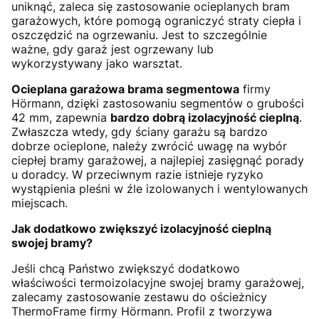
uniknąć, zaleca się zastosowanie ocieplanych bram
garażowych, które pomogą ograniczyć straty ciepła i
oszczędzić na ogrzewaniu. Jest to szczególnie
ważne, gdy garaż jest ogrzewany lub
wykorzystywany jako warsztat.
Ocieplana garażowa brama segmentowa
firmy
Hörmann, dzięki zastosowaniu segmentów o grubości
42 mm, zapewnia
bardzo dobrą izolacyjność cieplną
.
Zwłaszcza wtedy, gdy ściany garażu są bardzo
dobrze ocieplone, należy zwrócić uwagę na wybór
ciepłej bramy garażowej, a najlepiej zasięgnąć porady
u doradcy. W przeciwnym razie istnieje ryzyko
wystąpienia pleśni w źle izolowanych i wentylowanych
miejscach.
Jak dodatkowo zwiększyć izolacyjność cieplną
swojej bramy?
Jeśli chcą Państwo zwiększyć dodatkowo
właściwości termoizolacyjne swojej bramy garażowej,
zalecamy zastosowanie zestawu do ościeżnicy
ThermoFrame firmy Hörmann. Profil z tworzywa