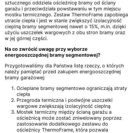
sztucznego oddziela ościeżnicę bramy od ściany
garażu i przeciwdziała powstawaniu w tym miejscu
mostku termicznego. Zestaw ThermoFrame zapobiega
utracie ciepła i jest w stanie zwiększyć izolacyjność
cieplną bramy segmentowej nawet o 15%, m.in. dzięki
użyciu uszczelek wargowych z obu stron bramy oraz
w jej górnej części.
Na co zwrócić uwagę przy wyborze
energooszczędnej bramy segmentowej?
Przygotowaliśmy dla Państwa listę rzeczy, o których
należy pamiętać przed zakupem energooszczędnej
bramy garażowej:
Ocieplane bramy segmentowe ograniczają straty
ciepła
Przegroda termiczna i podwójne uszczelki
wargowe zwiększają izolacyjność cieplną
Mostek termiczny między ścianą garażu a
ościeżnicą może zostać zniwelowany poprzez
zastosowanie dodatkowego zestawu do
ościeżnicy ThermoFrame, która pozwala