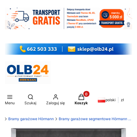
Produkty w koszyku: 0. Z
Otwórz wyszukiwarkę
polski
zł
Menu
Szukaj
Zaloguj się
Koszyk
my
Bramy garażowe Hörmann
Bramy garażowe segmentowe Hörmann LPU 42