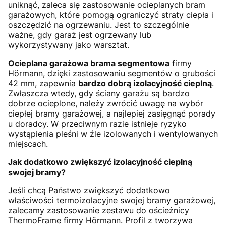
uniknąć, zaleca się zastosowanie ocieplanych bram
garażowych, które pomogą ograniczyć straty ciepła i
oszczędzić na ogrzewaniu. Jest to szczególnie
ważne, gdy garaż jest ogrzewany lub
wykorzystywany jako warsztat.
Ocieplana garażowa brama segmentowa
firmy
Hörmann, dzięki zastosowaniu segmentów o grubości
42 mm, zapewnia
bardzo dobrą izolacyjność cieplną
.
Zwłaszcza wtedy, gdy ściany garażu są bardzo
dobrze ocieplone, należy zwrócić uwagę na wybór
ciepłej bramy garażowej, a najlepiej zasięgnąć porady
u doradcy. W przeciwnym razie istnieje ryzyko
wystąpienia pleśni w źle izolowanych i wentylowanych
miejscach.
Jak dodatkowo zwiększyć izolacyjność cieplną
swojej bramy?
Jeśli chcą Państwo zwiększyć dodatkowo
właściwości termoizolacyjne swojej bramy garażowej,
zalecamy zastosowanie zestawu do ościeżnicy
ThermoFrame firmy Hörmann. Profil z tworzywa