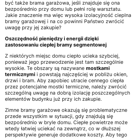
być także brama garażowa, jeśli znajduje się ona
bezpośrednio przy domu lub pełni rolę warsztatu.
Jakie znaczenie ma więc wysoka izolacyjność cieplna
bramy garażowej i na co powinni Państwo zwrócić
uwagę przy jej zakupie?
Oszczędność pieniędzy i energii dzięki
zastosowaniu ciepłej bramy segmentowej
Z niektórych miejsc domu ciepło ucieka szybciej,
ponieważ jego przewodzenie jest tam szczególnie
wysokie. Te obszary są nazywane
mostkami
termicznymi
i powstają najczęściej w pobliżu okien,
drzwi i bram. Aby zapobiec utracie cennego ciepła
przez potencjalne mostki termiczne, należy zwrócić
szczególną uwagę na dobrą izolację poszczególnych
elementów budynku już przy ich zakupie.
Zimne bramy garażowe okazują się problematyczne
przede wszystkim w sytuacji, gdy znajdują się
bezpośrednio w bryle domu. Ciepłe powietrze może
wtedy łatwiej uciekać na zewnątrz, co w dłuższej
perspektywie generuje dodatkowe koszty. Aby tego