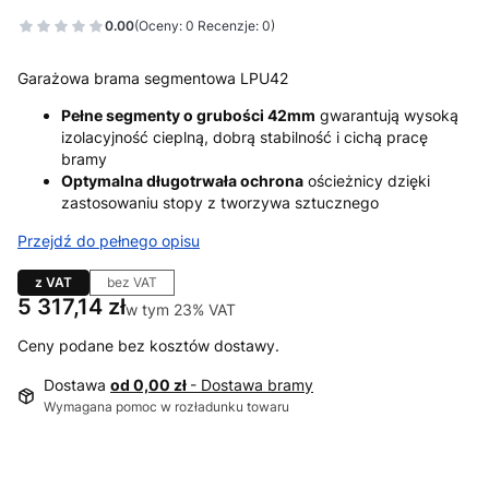
0.00
(Oceny: 0 Recenzje: 0)
Garażowa brama segmentowa LPU42
Pełne segmenty o grubości 42mm
gwarantują wysoką
izolacyjność cieplną, dobrą stabilność i cichą pracę
bramy
Optymalna długotrwała ochrona
ościeżnicy dzięki
zastosowaniu stopy z tworzywa sztucznego
Przejdź do pełnego opisu
z VAT
bez VAT
Cena
5 317,14 zł
w tym 23% VAT
w tym
23%
VAT
Ceny podane bez kosztów dostawy.
Dostawa
od 0,00 zł
- Dostawa bramy
Wymagana pomoc w rozładunku towaru
Wybierz wariant produktu: