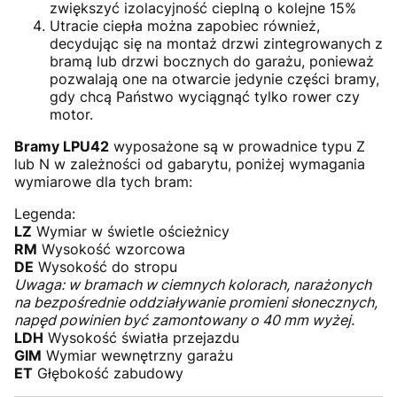
zwiększyć izolacyjność cieplną o kolejne 15%
Utracie ciepła można zapobiec również,
decydując się na montaż drzwi zintegrowanych z
bramą lub drzwi bocznych do garażu, ponieważ
pozwalają one na otwarcie jedynie części bramy,
gdy chcą Państwo wyciągnąć tylko rower czy
motor.
Bramy LPU42
wyposażone są w prowadnice typu Z
lub N w zależności od gabarytu, poniżej wymagania
wymiarowe dla tych bram:
Legenda:
LZ
Wymiar w świetle ościeżnicy
RM
Wysokość wzorcowa
DE
Wysokość do stropu
Uwaga: w bramach w ciemnych kolorach, narażonych
na bezpośrednie oddziaływanie promieni słonecznych,
napęd powinien być zamontowany o 40 mm wyżej.
LDH
Wysokość światła przejazdu
GIM
Wymiar wewnętrzny garażu
ET
Głębokość zabudowy