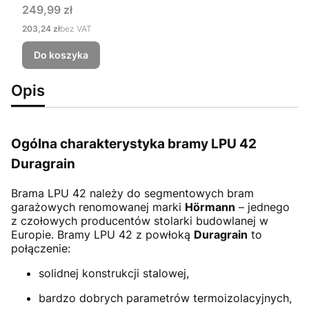
Cena
249,99 zł
Cena
203,24 zł
bez VAT
Do koszyka
Opis
Ogólna charakterystyka bramy LPU 42
Duragrain
Brama LPU 42
należy do segmentowych bram
garażowych renomowanej marki
Hörmann
– jednego
z czołowych producentów stolarki budowlanej w
Europie. Bramy LPU 42 z powłoką
Duragrain
to
połączenie:
solidnej konstrukcji stalowej,
bardzo dobrych parametrów termoizolacyjnych,