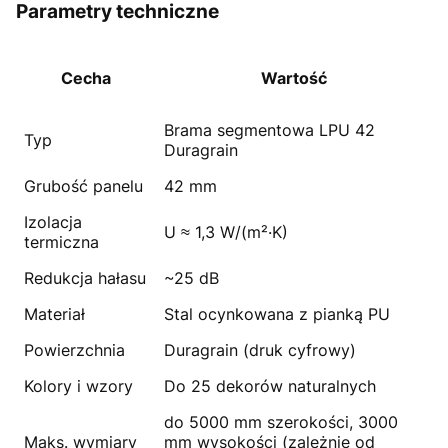
Parametry techniczne
Cecha
Wartość
Brama segmentowa LPU 42
Typ
Duragrain
Grubość panelu
42 mm
Izolacja
U ≈ 1,3 W/(m²·K)
termiczna
Redukcja hałasu
~25 dB
Materiał
Stal ocynkowana z pianką PU
Powierzchnia
Duragrain (druk cyfrowy)
Kolory i wzory
Do 25 dekorów naturalnych
do 5000 mm szerokości, 3000
Maks. wymiary
mm wysokości (zależnie od