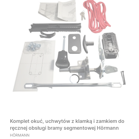
Komplet okuć, uchwytów z klamką i zamkiem do
ręcznej obsługi bramy segmentowej Hörmann
PRODUCENT
HÖRMANN