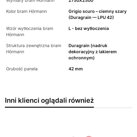
Wymiary bram Hörmann
2750X2500
Kolor bram Hörmann
Grigio scuro – ciemny szary
(Duragrain — LPU 42)
Wzór wytłoczenia bram
L - bez wytłoczenia
Hörmann
Struktura zewnętrzna bram
Duragrain (nadruk
Hörmann
dekoracyjny z lakierem
ochronnym)
Grubość panela
42 mm
Inni klienci oglądali również