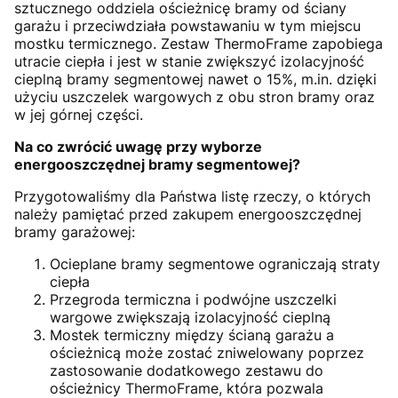
sztucznego oddziela ościeżnicę bramy od ściany
garażu i przeciwdziała powstawaniu w tym miejscu
mostku termicznego. Zestaw ThermoFrame zapobiega
utracie ciepła i jest w stanie zwiększyć izolacyjność
cieplną bramy segmentowej nawet o 15%, m.in. dzięki
użyciu uszczelek wargowych z obu stron bramy oraz
w jej górnej części.
Na co zwrócić uwagę przy wyborze
energooszczędnej bramy segmentowej?
Przygotowaliśmy dla Państwa listę rzeczy, o których
należy pamiętać przed zakupem energooszczędnej
bramy garażowej:
Ocieplane bramy segmentowe ograniczają straty
ciepła
Przegroda termiczna i podwójne uszczelki
wargowe zwiększają izolacyjność cieplną
Mostek termiczny między ścianą garażu a
ościeżnicą może zostać zniwelowany poprzez
zastosowanie dodatkowego zestawu do
ościeżnicy ThermoFrame, która pozwala