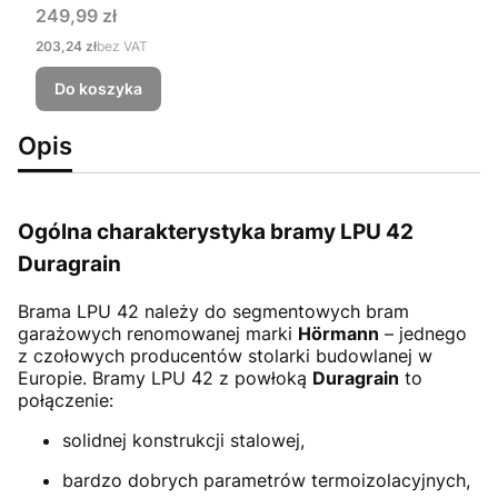
Cena
249,99 zł
Cena
203,24 zł
bez VAT
Do koszyka
Opis
Ogólna charakterystyka bramy LPU 42
Duragrain
Brama LPU 42
należy do segmentowych bram
garażowych renomowanej marki
Hörmann
– jednego
z czołowych producentów stolarki budowlanej w
Europie. Bramy LPU 42 z powłoką
Duragrain
to
połączenie:
solidnej konstrukcji stalowej,
bardzo dobrych parametrów termoizolacyjnych,