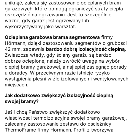
uniknąć, zaleca się zastosowanie ocieplanych bram
garażowych, które pomogą ograniczyć straty ciepła i
oszczędzić na ogrzewaniu. Jest to szczególnie
ważne, gdy garaż jest ogrzewany lub
wykorzystywany jako warsztat.
Ocieplana garażowa brama segmentowa
firmy
Hörmann, dzięki zastosowaniu segmentów o grubości
42 mm, zapewnia
bardzo dobrą izolacyjność cieplną
.
Zwłaszcza wtedy, gdy ściany garażu są bardzo
dobrze ocieplone, należy zwrócić uwagę na wybór
ciepłej bramy garażowej, a najlepiej zasięgnąć porady
u doradcy. W przeciwnym razie istnieje ryzyko
wystąpienia pleśni w źle izolowanych i wentylowanych
miejscach.
Jak dodatkowo zwiększyć izolacyjność cieplną
swojej bramy?
Jeśli chcą Państwo zwiększyć dodatkowo
właściwości termoizolacyjne swojej bramy garażowej,
zalecamy zastosowanie zestawu do ościeżnicy
ThermoFrame firmy Hörmann. Profil z tworzywa