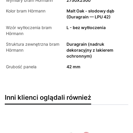
Wymiary bram Hörmann
2750X2500
Kolor bram Hörmann
Malt Oak - słodowy dąb
(Duragrain — LPU 42)
Wzór wytłoczenia bram
L - bez wytłoczenia
Hörmann
Struktura zewnętrzna bram
Duragrain (nadruk
Hörmann
dekoracyjny z lakierem
ochronnym)
Grubość panela
42 mm
Inni klienci oglądali również