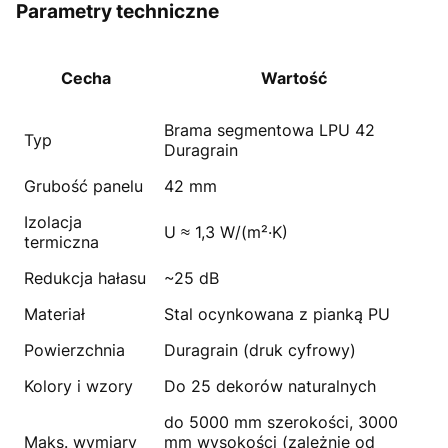
Parametry techniczne
Cecha
Wartość
Brama segmentowa LPU 42
Typ
Duragrain
Grubość panelu
42 mm
Izolacja
U ≈ 1,3 W/(m²·K)
termiczna
Redukcja hałasu
~25 dB
Materiał
Stal ocynkowana z pianką PU
Powierzchnia
Duragrain (druk cyfrowy)
Kolory i wzory
Do 25 dekorów naturalnych
do 5000 mm szerokości, 3000
Maks. wymiary
mm wysokości (zależnie od