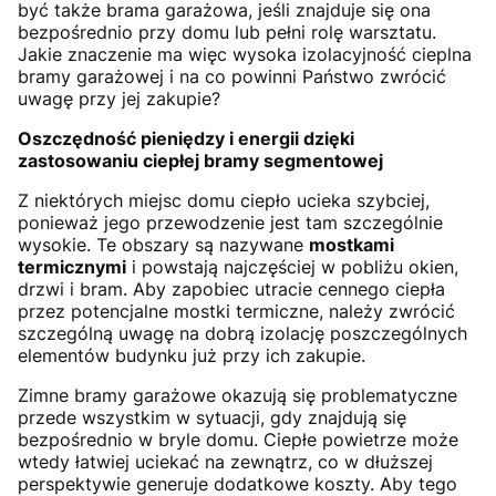
być także brama garażowa, jeśli znajduje się ona
bezpośrednio przy domu lub pełni rolę warsztatu.
Jakie znaczenie ma więc wysoka izolacyjność cieplna
bramy garażowej i na co powinni Państwo zwrócić
uwagę przy jej zakupie?
Oszczędność pieniędzy i energii dzięki
zastosowaniu ciepłej bramy segmentowej
Z niektórych miejsc domu ciepło ucieka szybciej,
ponieważ jego przewodzenie jest tam szczególnie
wysokie. Te obszary są nazywane
mostkami
termicznymi
i powstają najczęściej w pobliżu okien,
drzwi i bram. Aby zapobiec utracie cennego ciepła
przez potencjalne mostki termiczne, należy zwrócić
szczególną uwagę na dobrą izolację poszczególnych
elementów budynku już przy ich zakupie.
Zimne bramy garażowe okazują się problematyczne
przede wszystkim w sytuacji, gdy znajdują się
bezpośrednio w bryle domu. Ciepłe powietrze może
wtedy łatwiej uciekać na zewnątrz, co w dłuższej
perspektywie generuje dodatkowe koszty. Aby tego