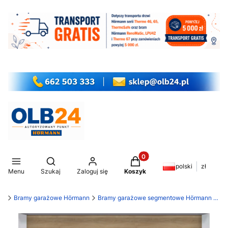
Produkty w koszyku: 0. Z
Otwórz wyszukiwarkę
polski
zł
Menu
Szukaj
Zaloguj się
Koszyk
my
Bramy garażowe Hörmann
Bramy garażowe segmentowe Hörmann LPU 42