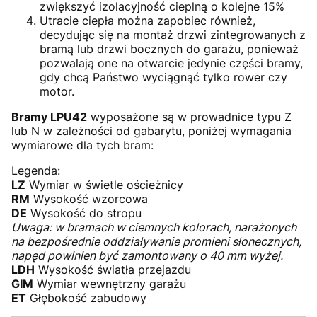
zwiększyć izolacyjność cieplną o kolejne 15%
Utracie ciepła można zapobiec również,
decydując się na montaż drzwi zintegrowanych z
bramą lub drzwi bocznych do garażu, ponieważ
pozwalają one na otwarcie jedynie części bramy,
gdy chcą Państwo wyciągnąć tylko rower czy
motor.
Bramy LPU42
wyposażone są w prowadnice typu Z
lub N w zależności od gabarytu, poniżej wymagania
wymiarowe dla tych bram:
Legenda:
LZ
Wymiar w świetle ościeżnicy
RM
Wysokość wzorcowa
DE
Wysokość do stropu
Uwaga: w bramach w ciemnych kolorach, narażonych
na bezpośrednie oddziaływanie promieni słonecznych,
napęd powinien być zamontowany o 40 mm wyżej.
LDH
Wysokość światła przejazdu
GIM
Wymiar wewnętrzny garażu
ET
Głębokość zabudowy