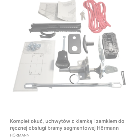
Komplet okuć, uchwytów z klamką i zamkiem do
ręcznej obsługi bramy segmentowej Hörmann
PRODUCENT
HÖRMANN