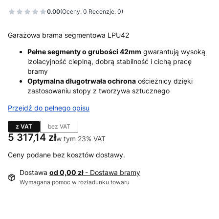
0.00
(Oceny: 0 Recenzje: 0)
Garażowa brama segmentowa LPU42
Pełne segmenty o grubości 42mm
gwarantują wysoką
izolacyjność cieplną, dobrą stabilność i cichą pracę
bramy
Optymalna długotrwała ochrona
ościeżnicy dzięki
zastosowaniu stopy z tworzywa sztucznego
Przejdź do pełnego opisu
z VAT
bez VAT
Cena
5 317,14 zł
w tym 23% VAT
w tym
23%
VAT
Ceny podane bez kosztów dostawy.
Dostawa
od 0,00 zł
- Dostawa bramy
Wymagana pomoc w rozładunku towaru
Wybierz wariant produktu: