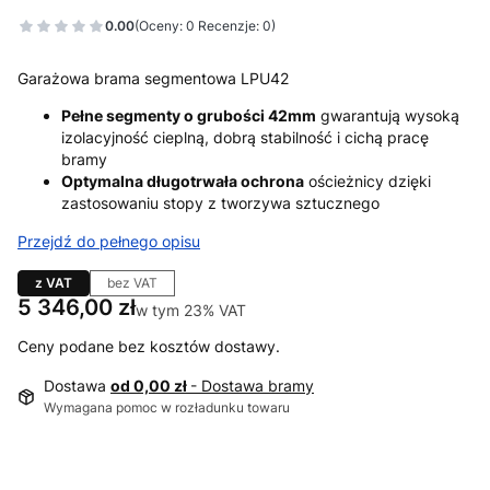
0.00
(Oceny: 0 Recenzje: 0)
Garażowa brama segmentowa LPU42
Pełne segmenty o grubości 42mm
gwarantują wysoką
izolacyjność cieplną, dobrą stabilność i cichą pracę
bramy
Optymalna długotrwała ochrona
ościeżnicy dzięki
zastosowaniu stopy z tworzywa sztucznego
Przejdź do pełnego opisu
z VAT
bez VAT
Cena
5 346,00 zł
w tym 23% VAT
w tym
23%
VAT
Ceny podane bez kosztów dostawy.
Dostawa
od 0,00 zł
- Dostawa bramy
Wymagana pomoc w rozładunku towaru
Wybierz wariant produktu: