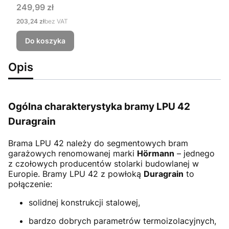
Cena
249,99 zł
Cena
203,24 zł
bez VAT
Do koszyka
Opis
Ogólna charakterystyka bramy LPU 42
Duragrain
Brama LPU 42
należy do segmentowych bram
garażowych renomowanej marki
Hörmann
– jednego
z czołowych producentów stolarki budowlanej w
Europie. Bramy LPU 42 z powłoką
Duragrain
to
połączenie:
solidnej konstrukcji stalowej,
bardzo dobrych parametrów termoizolacyjnych,