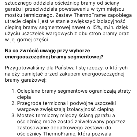
sztucznego oddziela ościeżnicę bramy od ściany
garażu i przeciwdziała powstawaniu w tym miejscu
mostku termicznego. Zestaw ThermoFrame zapobiega
utracie ciepła i jest w stanie zwiększyć izolacyjność
cieplną bramy segmentowej nawet o 15%, m.in. dzięki
użyciu uszczelek wargowych z obu stron bramy oraz
w jej górnej części.
Na co zwrócić uwagę przy wyborze
energooszczędnej bramy segmentowej?
Przygotowaliśmy dla Państwa listę rzeczy, o których
należy pamiętać przed zakupem energooszczędnej
bramy garażowej:
Ocieplane bramy segmentowe ograniczają straty
ciepła
Przegroda termiczna i podwójne uszczelki
wargowe zwiększają izolacyjność cieplną
Mostek termiczny między ścianą garażu a
ościeżnicą może zostać zniwelowany poprzez
zastosowanie dodatkowego zestawu do
ościeżnicy ThermoFrame, która pozwala