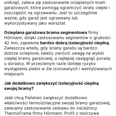
uniknąć, zaleca się zastosowanie ocieplanych bram
garażowych, które pomogą ograniczyć straty ciepła i
oszczędzić na ogrzewaniu. Jest to szczególnie
ważne, gdy garaż jest ogrzewany lub
wykorzystywany jako warsztat.
Ocieplana garażowa brama segmentowa
firmy
Hörmann, dzięki zastosowaniu segmentów o grubości
42 mm, zapewnia
bardzo dobrą izolacyjność cieplną
.
Zwłaszcza wtedy, gdy ściany garażu są bardzo
dobrze ocieplone, należy zwrócić uwagę na wybór
ciepłej bramy garażowej, a najlepiej zasięgnąć porady
u doradcy. W przeciwnym razie istnieje ryzyko
wystąpienia pleśni w źle izolowanych i wentylowanych
miejscach.
Jak dodatkowo zwiększyć izolacyjność cieplną
swojej bramy?
Jeśli chcą Państwo zwiększyć dodatkowo
właściwości termoizolacyjne swojej bramy garażowej,
zalecamy zastosowanie zestawu do ościeżnicy
ThermoFrame firmy Hörmann. Profil z tworzywa