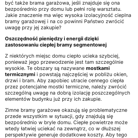
być także brama garażowa, jeśli znajduje się ona
bezpośrednio przy domu lub pełni rolę warsztatu.
Jakie znaczenie ma więc wysoka izolacyjność cieplna
bramy garażowej i na co powinni Państwo zwrócić
uwagę przy jej zakupie?
Oszczędność pieniędzy i energii dzięki
zastosowaniu ciepłej bramy segmentowej
Z niektórych miejsc domu ciepło ucieka szybciej,
ponieważ jego przewodzenie jest tam szczególnie
wysokie. Te obszary są nazywane
mostkami
termicznymi
i powstają najczęściej w pobliżu okien,
drzwi i bram. Aby zapobiec utracie cennego ciepła
przez potencjalne mostki termiczne, należy zwrócić
szczególną uwagę na dobrą izolację poszczególnych
elementów budynku już przy ich zakupie.
Zimne bramy garażowe okazują się problematyczne
przede wszystkim w sytuacji, gdy znajdują się
bezpośrednio w bryle domu. Ciepłe powietrze może
wtedy łatwiej uciekać na zewnątrz, co w dłuższej
perspektywie generuje dodatkowe koszty. Aby tego