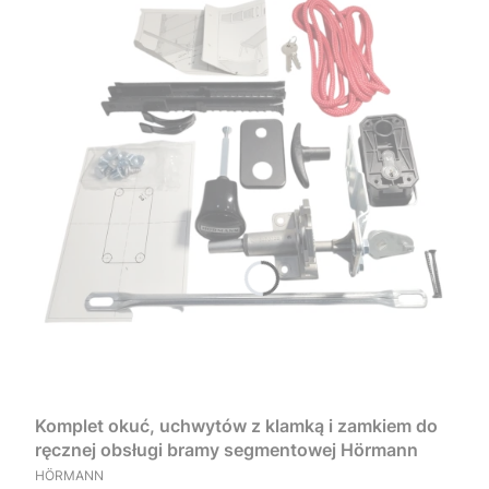
Komplet okuć, uchwytów z klamką i zamkiem do
ręcznej obsługi bramy segmentowej Hörmann
PRODUCENT
HÖRMANN