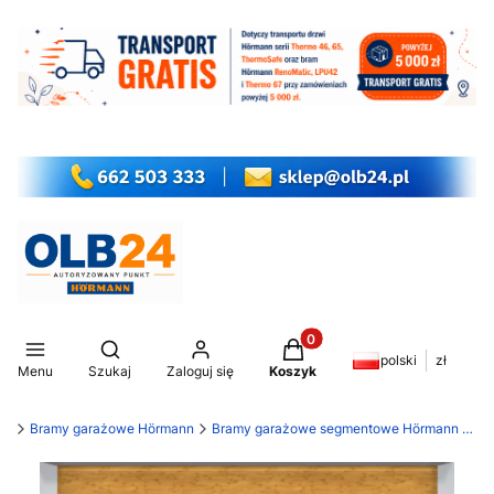
Produkty w koszyku: 0. Z
Otwórz wyszukiwarkę
polski
zł
Menu
Szukaj
Zaloguj się
Koszyk
my
Bramy garażowe Hörmann
Bramy garażowe segmentowe Hörmann LPU 42