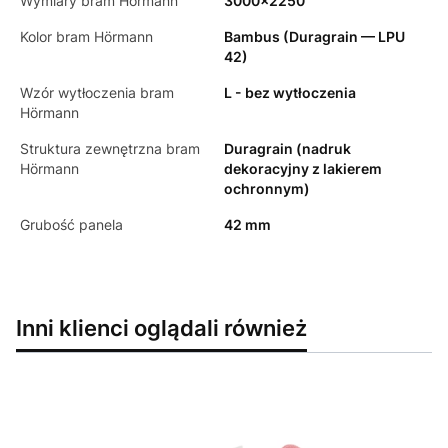
Wymiary bram Hörmann
3000x2250
Kolor bram Hörmann
Bambus (Duragrain — LPU
42)
Wzór wytłoczenia bram
L - bez wytłoczenia
Hörmann
Struktura zewnętrzna bram
Duragrain (nadruk
Hörmann
dekoracyjny z lakierem
ochronnym)
Grubość panela
42 mm
Inni klienci oglądali również