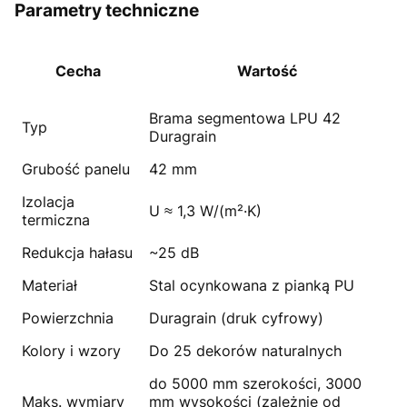
Parametry techniczne
Cecha
Wartość
Brama segmentowa LPU 42
Typ
Duragrain
Grubość panelu
42 mm
Izolacja
U ≈ 1,3 W/(m²·K)
termiczna
Redukcja hałasu
~25 dB
Materiał
Stal ocynkowana z pianką PU
Powierzchnia
Duragrain (druk cyfrowy)
Kolory i wzory
Do 25 dekorów naturalnych
do 5000 mm szerokości, 3000
Maks. wymiary
mm wysokości (zależnie od