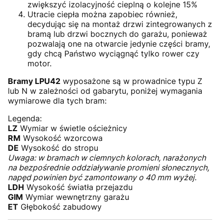
zwiększyć izolacyjność cieplną o kolejne 15%
Utracie ciepła można zapobiec również,
decydując się na montaż drzwi zintegrowanych z
bramą lub drzwi bocznych do garażu, ponieważ
pozwalają one na otwarcie jedynie części bramy,
gdy chcą Państwo wyciągnąć tylko rower czy
motor.
Bramy LPU42
wyposażone są w prowadnice typu Z
lub N w zależności od gabarytu, poniżej wymagania
wymiarowe dla tych bram:
Legenda:
LZ
Wymiar w świetle ościeżnicy
RM
Wysokość wzorcowa
DE
Wysokość do stropu
Uwaga: w bramach w ciemnych kolorach, narażonych
na bezpośrednie oddziaływanie promieni słonecznych,
napęd powinien być zamontowany o 40 mm wyżej.
LDH
Wysokość światła przejazdu
GIM
Wymiar wewnętrzny garażu
ET
Głębokość zabudowy