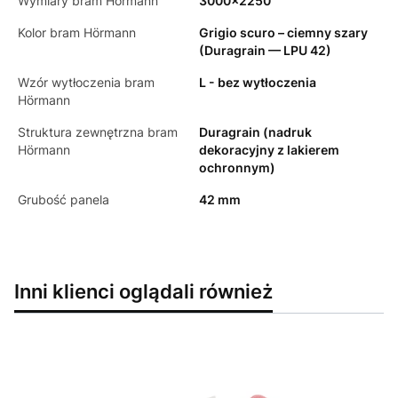
Wymiary bram Hörmann
3000x2250
Kolor bram Hörmann
Grigio scuro – ciemny szary
(Duragrain — LPU 42)
Wzór wytłoczenia bram
L - bez wytłoczenia
Hörmann
Struktura zewnętrzna bram
Duragrain (nadruk
Hörmann
dekoracyjny z lakierem
ochronnym)
Grubość panela
42 mm
Inni klienci oglądali również