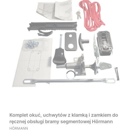
Komplet okuć, uchwytów z klamką i zamkiem do
ręcznej obsługi bramy segmentowej Hörmann
PRODUCENT
HÖRMANN