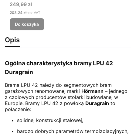
Cena
249,99 zł
Cena
203,24 zł
bez VAT
Do koszyka
Opis
Ogólna charakterystyka bramy LPU 42
Duragrain
Brama LPU 42
należy do segmentowych bram
garażowych renomowanej marki
Hörmann
– jednego
z czołowych producentów stolarki budowlanej w
Europie. Bramy LPU 42 z powłoką
Duragrain
to
połączenie:
solidnej konstrukcji stalowej,
bardzo dobrych parametrów termoizolacyjnych,