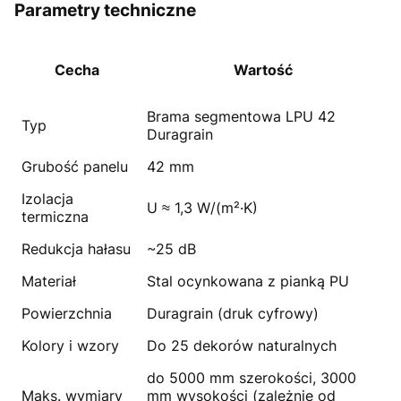
Parametry techniczne
Cecha
Wartość
Brama segmentowa LPU 42
Typ
Duragrain
Grubość panelu
42 mm
Izolacja
U ≈ 1,3 W/(m²·K)
termiczna
Redukcja hałasu
~25 dB
Materiał
Stal ocynkowana z pianką PU
Powierzchnia
Duragrain (druk cyfrowy)
Kolory i wzory
Do 25 dekorów naturalnych
do 5000 mm szerokości, 3000
Maks. wymiary
mm wysokości (zależnie od