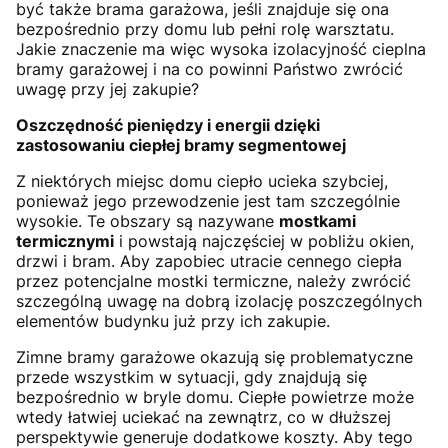
być także brama garażowa, jeśli znajduje się ona
bezpośrednio przy domu lub pełni rolę warsztatu.
Jakie znaczenie ma więc wysoka izolacyjność cieplna
bramy garażowej i na co powinni Państwo zwrócić
uwagę przy jej zakupie?
Oszczędność pieniędzy i energii dzięki
zastosowaniu ciepłej bramy segmentowej
Z niektórych miejsc domu ciepło ucieka szybciej,
ponieważ jego przewodzenie jest tam szczególnie
wysokie. Te obszary są nazywane
mostkami
termicznymi
i powstają najczęściej w pobliżu okien,
drzwi i bram. Aby zapobiec utracie cennego ciepła
przez potencjalne mostki termiczne, należy zwrócić
szczególną uwagę na dobrą izolację poszczególnych
elementów budynku już przy ich zakupie.
Zimne bramy garażowe okazują się problematyczne
przede wszystkim w sytuacji, gdy znajdują się
bezpośrednio w bryle domu. Ciepłe powietrze może
wtedy łatwiej uciekać na zewnątrz, co w dłuższej
perspektywie generuje dodatkowe koszty. Aby tego