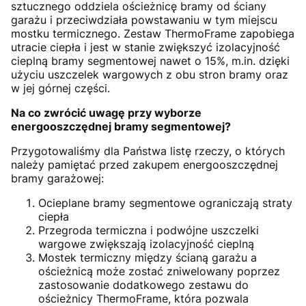
sztucznego oddziela ościeżnicę bramy od ściany
garażu i przeciwdziała powstawaniu w tym miejscu
mostku termicznego. Zestaw ThermoFrame zapobiega
utracie ciepła i jest w stanie zwiększyć izolacyjność
cieplną bramy segmentowej nawet o 15%, m.in. dzięki
użyciu uszczelek wargowych z obu stron bramy oraz
w jej górnej części.
Na co zwrócić uwagę przy wyborze
energooszczędnej bramy segmentowej?
Przygotowaliśmy dla Państwa listę rzeczy, o których
należy pamiętać przed zakupem energooszczędnej
bramy garażowej:
Ocieplane bramy segmentowe ograniczają straty
ciepła
Przegroda termiczna i podwójne uszczelki
wargowe zwiększają izolacyjność cieplną
Mostek termiczny między ścianą garażu a
ościeżnicą może zostać zniwelowany poprzez
zastosowanie dodatkowego zestawu do
ościeżnicy ThermoFrame, która pozwala