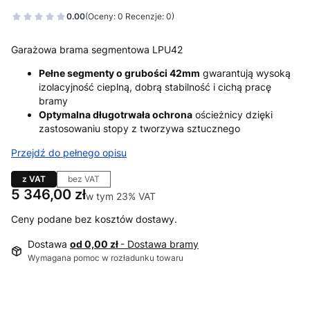
0.00
(Oceny: 0 Recenzje: 0)
Garażowa brama segmentowa LPU42
Pełne segmenty o grubości 42mm
gwarantują wysoką
izolacyjność cieplną, dobrą stabilność i cichą pracę
bramy
Optymalna długotrwała ochrona
ościeżnicy dzięki
zastosowaniu stopy z tworzywa sztucznego
Przejdź do pełnego opisu
z VAT
bez VAT
Cena
5 346,00 zł
w tym 23% VAT
w tym
23%
VAT
Ceny podane bez kosztów dostawy.
Dostawa
od 0,00 zł
- Dostawa bramy
Wymagana pomoc w rozładunku towaru
Wybierz wariant produktu: