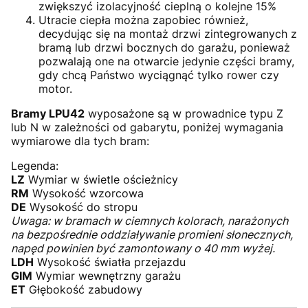
zwiększyć izolacyjność cieplną o kolejne 15%
Utracie ciepła można zapobiec również,
decydując się na montaż drzwi zintegrowanych z
bramą lub drzwi bocznych do garażu, ponieważ
pozwalają one na otwarcie jedynie części bramy,
gdy chcą Państwo wyciągnąć tylko rower czy
motor.
Bramy LPU42
wyposażone są w prowadnice typu Z
lub N w zależności od gabarytu, poniżej wymagania
wymiarowe dla tych bram:
Legenda:
LZ
Wymiar w świetle ościeżnicy
RM
Wysokość wzorcowa
DE
Wysokość do stropu
Uwaga: w bramach w ciemnych kolorach, narażonych
na bezpośrednie oddziaływanie promieni słonecznych,
napęd powinien być zamontowany o 40 mm wyżej.
LDH
Wysokość światła przejazdu
GIM
Wymiar wewnętrzny garażu
ET
Głębokość zabudowy