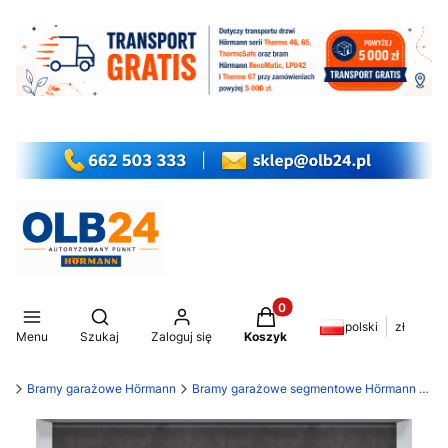
Produkty w koszyku: 0. Z
Otwórz wyszukiwarkę
polski
zł
Menu
Szukaj
Zaloguj się
Koszyk
my
Bramy garażowe Hörmann
Bramy garażowe segmentowe Hörmann LPU 42