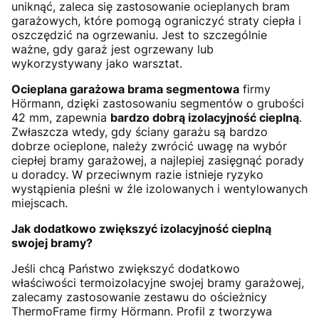
uniknąć, zaleca się zastosowanie ocieplanych bram
garażowych, które pomogą ograniczyć straty ciepła i
oszczędzić na ogrzewaniu. Jest to szczególnie
ważne, gdy garaż jest ogrzewany lub
wykorzystywany jako warsztat.
Ocieplana garażowa brama segmentowa
firmy
Hörmann, dzięki zastosowaniu segmentów o grubości
42 mm, zapewnia
bardzo dobrą izolacyjność cieplną
.
Zwłaszcza wtedy, gdy ściany garażu są bardzo
dobrze ocieplone, należy zwrócić uwagę na wybór
ciepłej bramy garażowej, a najlepiej zasięgnąć porady
u doradcy. W przeciwnym razie istnieje ryzyko
wystąpienia pleśni w źle izolowanych i wentylowanych
miejscach.
Jak dodatkowo zwiększyć izolacyjność cieplną
swojej bramy?
Jeśli chcą Państwo zwiększyć dodatkowo
właściwości termoizolacyjne swojej bramy garażowej,
zalecamy zastosowanie zestawu do ościeżnicy
ThermoFrame firmy Hörmann. Profil z tworzywa