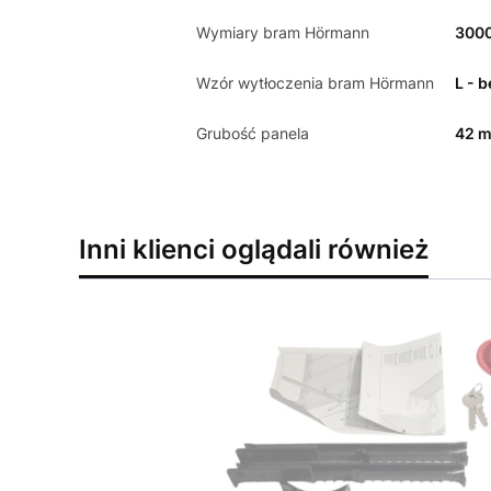
Wymiary bram Hörmann
300
Wzór wytłoczenia bram Hörmann
L - 
Grubość panela
42 
Inni klienci oglądali również