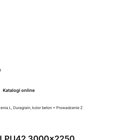
 0. Zobacz szczegóły
ł
Katalogi online
ia L, Duragrain, kolor beton + Prowadzenie Z
 LPU42 3000x2250,