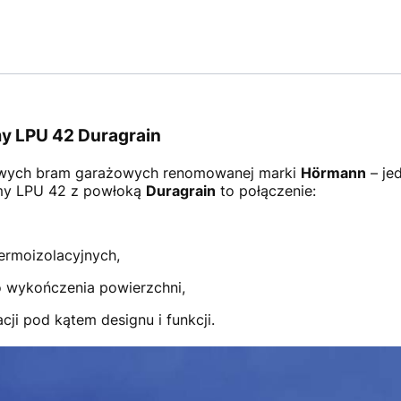
y LPU 42 Duragrain
wych bram garażowych renomowanej marki
Hörmann
– je
amy LPU 42 z powłoką
Duragrain
to połączenie:
ermoizolacyjnych,
 wykończenia powierzchni,
ji pod kątem designu i funkcji.