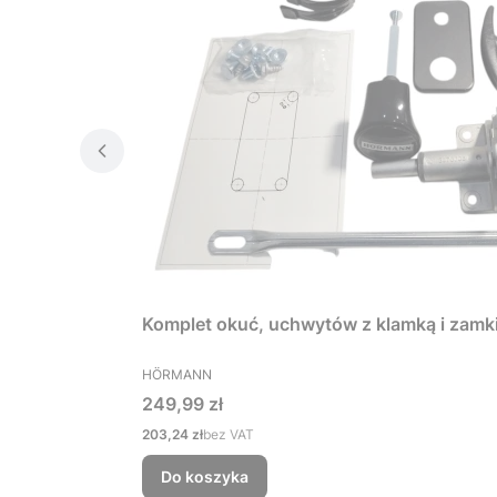
Komplet okuć, uchwytów z klamką i zamk
PRODUCENT
HÖRMANN
Cena
249,99 zł
Cena
203,24 zł
bez VAT
Do koszyka