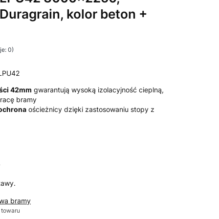
 Duragrain, kolor beton +
e: 0)
LPU42
ości 42mm
gwarantują wysoką izolacyjność cieplną,
 pracę bramy
 ochrona
ościeżnicy dzięki zastosowaniu stopy z
T
tawy.
awa bramy
 towaru