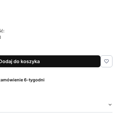
ść:
ć
Dodaj do koszyka
zamówienie 6-tygodni