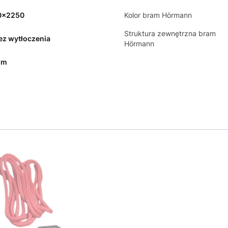
0x2250
Kolor bram Hörmann
Struktura zewnętrzna bram
bez wytłoczenia
Hörmann
mm