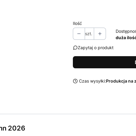
Wybierz
Ilość
Dostępno
szt.
duża iloś
Zapytaj o produkt
Czas wysyłki:
Produkcja na 
nn 2026