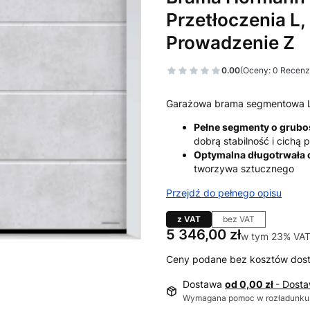
Przetłoczenia L,
Prowadzenie Z
0.00
(Oceny: 0 Recenzj
Garażowa brama segmentowa 
Pełne segmenty o grub
dobrą stabilność i cichą
Optymalna długotrwała
tworzywa sztucznego
Przejdź do pełnego opisu
z VAT
bez VAT
Cena
5 346,00 zł
w tym 23% VAT
w tym
23%
VA
Ceny podane bez kosztów dos
Dostawa
od 0,00 zł
- Dost
Wymagana pomoc w rozładunku