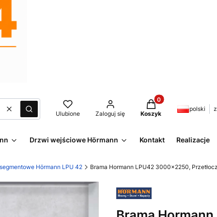
Produkty w koszyku:
polski
z
Wyczyść
Szukaj
Ulubione
Zaloguj się
Koszyk
ann
Drzwi wejściowe Hörmann
Kontakt
Realizacje
 segmentowe Hörmann LPU 42
Brama Hormann LPU42 3000x2250, Przetłoczen
Brama Hormann