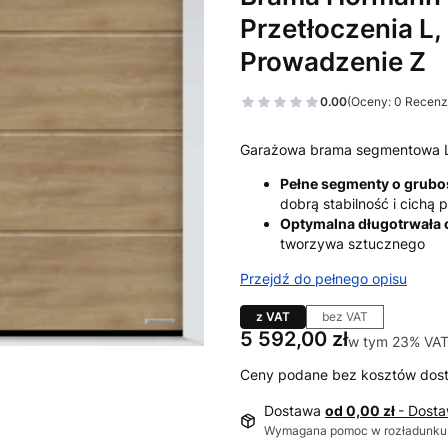
Przetłoczenia L,
Prowadzenie Z
0.00
(Oceny: 0 Recenzj
Garażowa brama segmentowa 
Pełne segmenty o grub
dobrą stabilność i cichą
Optymalna długotrwała
tworzywa sztucznego
Przejdź do pełnego opisu
z VAT
bez VAT
Cena
5 592,00 zł
w tym 23% VAT
w tym
23%
VA
Ceny podane bez kosztów dos
Dostawa
od 0,00 zł
- Dost
Wymagana pomoc w rozładunku