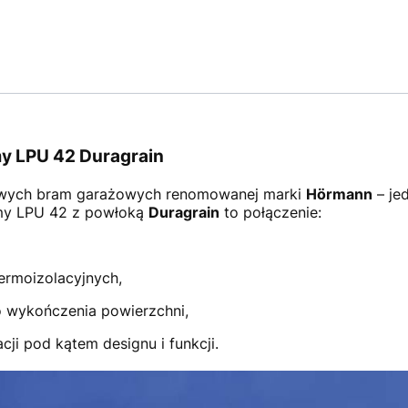
y LPU 42 Duragrain
wych bram garażowych renomowanej marki
Hörmann
– je
amy LPU 42 z powłoką
Duragrain
to połączenie:
ermoizolacyjnych,
 wykończenia powierzchni,
ji pod kątem designu i funkcji.