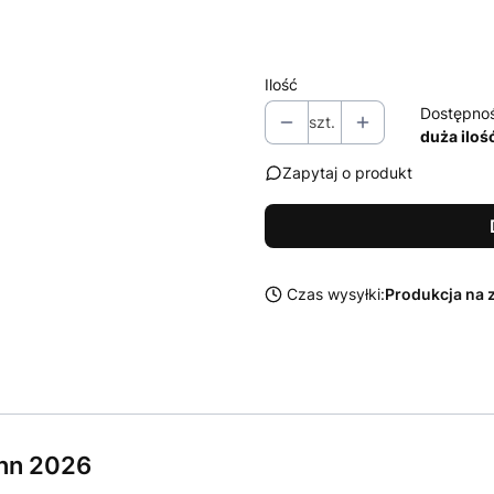
Wybierz
Ilość
Dostępno
szt.
duża iloś
Zapytaj o produkt
Czas wysyłki:
Produkcja na 
nn 2026