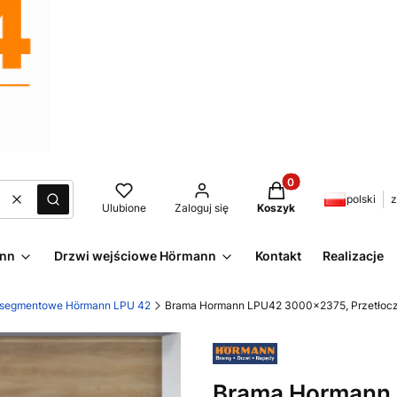
Produkty w koszyku:
polski
z
Wyczyść
Szukaj
Ulubione
Zaloguj się
Koszyk
ann
Drzwi wejściowe Hörmann
Kontakt
Realizacje
 segmentowe Hörmann LPU 42
Brama Hormann LPU42 3000x2375, Przetłoczen
Brama Hormann