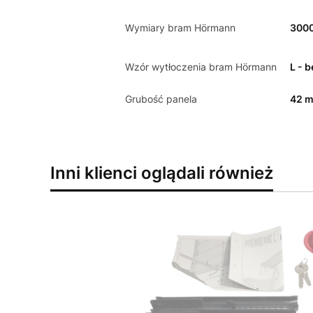
Wymiary bram Hörmann
300
Wzór wytłoczenia bram Hörmann
L - 
Grubość panela
42 
Inni klienci oglądali również