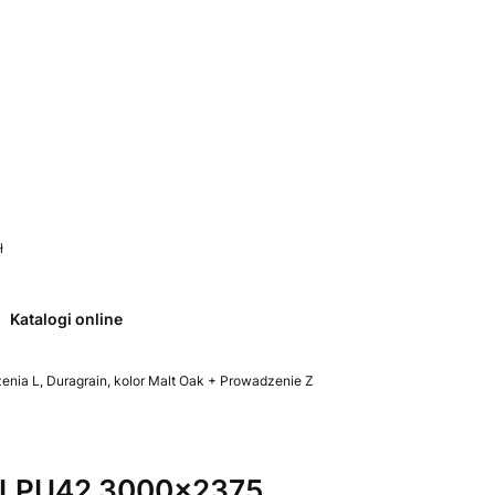
 0. Zobacz szczegóły
ł
Katalogi online
ia L, Duragrain, kolor Malt Oak + Prowadzenie Z
 LPU42 3000x2375,