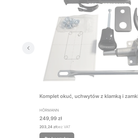
Komplet okuć, uchwytów z klamką i zamk
PRODUCENT
HÖRMANN
Cena
249,99 zł
Cena
203,24 zł
bez VAT