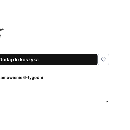
ść:
ć
Dodaj do koszyka
zamówienie 6-tygodni