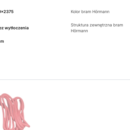
0x2375
Kolor bram Hörmann
Struktura zewnętrzna bram
bez wytłoczenia
Hörmann
mm