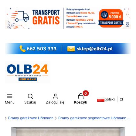
Produkty w koszyku: 0. Z
Otwórz wyszukiwarkę
polski
zł
Menu
Szukaj
Zaloguj się
Koszyk
my
Bramy garażowe Hörmann
Bramy garażowe segmentowe Hörmann LPU 42