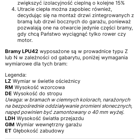
zwiększyć izolacyjność cieplną o kolejne 15%
Utracie ciepła można zapobiec również,
decydując się na montaż drzwi zintegrowanych z
bramą lub drzwi bocznych do garażu, ponieważ
pozwalają one na otwarcie jedynie części bramy,
gdy chcą Państwo wyciągnąć tylko rower czy
motor.
Bramy LPU42
wyposażone są w prowadnice typu Z
lub N w zależności od gabarytu, poniżej wymagania
wymiarowe dla tych bram:
Legenda:
LZ
Wymiar w świetle ościeżnicy
RM
Wysokość wzorcowa
DE
Wysokość do stropu
Uwaga: w bramach w ciemnych kolorach, narażonych
na bezpośrednie oddziaływanie promieni słonecznych,
napęd powinien być zamontowany o 40 mm wyżej.
LDH
Wysokość światła przejazdu
GIM
Wymiar wewnętrzny garażu
ET
Głębokość zabudowy