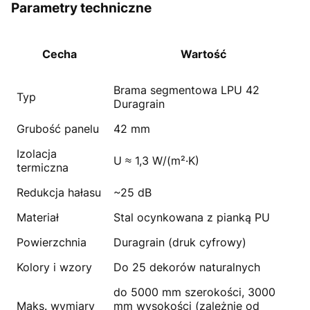
Parametry techniczne
Cecha
Wartość
Brama segmentowa LPU 42
Typ
Duragrain
Grubość panelu
42 mm
Izolacja
U ≈ 1,3 W/(m²·K)
termiczna
Redukcja hałasu
~25 dB
Materiał
Stal ocynkowana z pianką PU
Powierzchnia
Duragrain (druk cyfrowy)
Kolory i wzory
Do 25 dekorów naturalnych
do 5000 mm szerokości, 3000
Maks. wymiary
mm wysokości (zależnie od