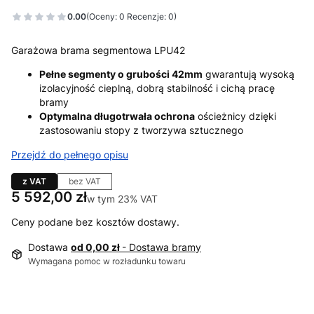
0.00
(Oceny: 0 Recenzje: 0)
Garażowa brama segmentowa LPU42
Pełne segmenty o grubości 42mm
gwarantują wysoką
izolacyjność cieplną, dobrą stabilność i cichą pracę
bramy
Optymalna długotrwała ochrona
ościeżnicy dzięki
zastosowaniu stopy z tworzywa sztucznego
Przejdź do pełnego opisu
z VAT
bez VAT
Cena
5 592,00 zł
w tym 23% VAT
w tym
23%
VAT
Ceny podane bez kosztów dostawy.
Dostawa
od 0,00 zł
- Dostawa bramy
Wymagana pomoc w rozładunku towaru
Wybierz wariant produktu: