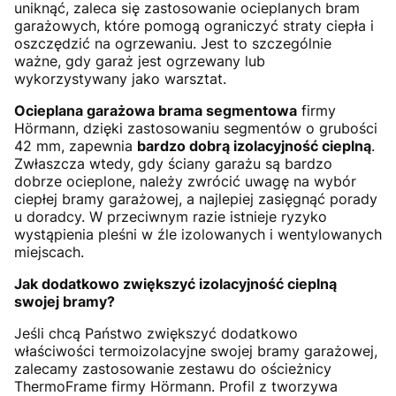
uniknąć, zaleca się zastosowanie ocieplanych bram
garażowych, które pomogą ograniczyć straty ciepła i
oszczędzić na ogrzewaniu. Jest to szczególnie
ważne, gdy garaż jest ogrzewany lub
wykorzystywany jako warsztat.
Ocieplana garażowa brama segmentowa
firmy
Hörmann, dzięki zastosowaniu segmentów o grubości
42 mm, zapewnia
bardzo dobrą izolacyjność cieplną
.
Zwłaszcza wtedy, gdy ściany garażu są bardzo
dobrze ocieplone, należy zwrócić uwagę na wybór
ciepłej bramy garażowej, a najlepiej zasięgnąć porady
u doradcy. W przeciwnym razie istnieje ryzyko
wystąpienia pleśni w źle izolowanych i wentylowanych
miejscach.
Jak dodatkowo zwiększyć izolacyjność cieplną
swojej bramy?
Jeśli chcą Państwo zwiększyć dodatkowo
właściwości termoizolacyjne swojej bramy garażowej,
zalecamy zastosowanie zestawu do ościeżnicy
ThermoFrame firmy Hörmann. Profil z tworzywa