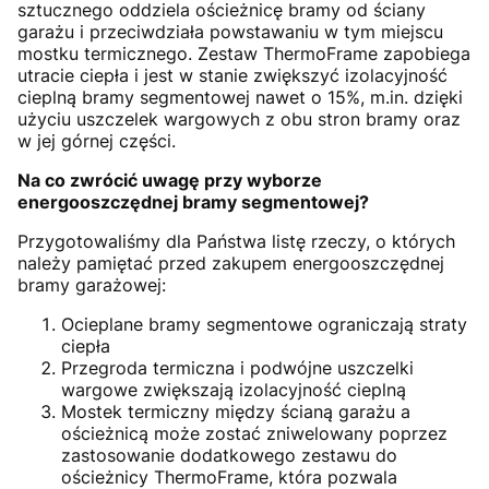
sztucznego oddziela ościeżnicę bramy od ściany
garażu i przeciwdziała powstawaniu w tym miejscu
mostku termicznego. Zestaw ThermoFrame zapobiega
utracie ciepła i jest w stanie zwiększyć izolacyjność
cieplną bramy segmentowej nawet o 15%, m.in. dzięki
użyciu uszczelek wargowych z obu stron bramy oraz
w jej górnej części.
Na co zwrócić uwagę przy wyborze
energooszczędnej bramy segmentowej?
Przygotowaliśmy dla Państwa listę rzeczy, o których
należy pamiętać przed zakupem energooszczędnej
bramy garażowej:
Ocieplane bramy segmentowe ograniczają straty
ciepła
Przegroda termiczna i podwójne uszczelki
wargowe zwiększają izolacyjność cieplną
Mostek termiczny między ścianą garażu a
ościeżnicą może zostać zniwelowany poprzez
zastosowanie dodatkowego zestawu do
ościeżnicy ThermoFrame, która pozwala