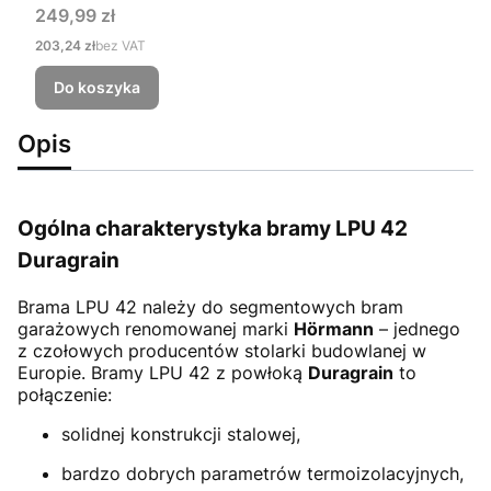
Cena
249,99 zł
Cena
203,24 zł
bez VAT
Do koszyka
Opis
Ogólna charakterystyka bramy LPU 42
Duragrain
Brama LPU 42
należy do segmentowych bram
garażowych renomowanej marki
Hörmann
– jednego
z czołowych producentów stolarki budowlanej w
Europie. Bramy LPU 42 z powłoką
Duragrain
to
połączenie:
solidnej konstrukcji stalowej,
bardzo dobrych parametrów termoizolacyjnych,