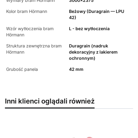
Wymiary bram Hörmann
3000x2375
Kolor bram Hörmann
Beżowy (Duragrain — LPU
42)
Wzór wytłoczenia bram
L - bez wytłoczenia
Hörmann
Struktura zewnętrzna bram
Duragrain (nadruk
Hörmann
dekoracyjny z lakierem
ochronnym)
Grubość panela
42 mm
Inni klienci oglądali również