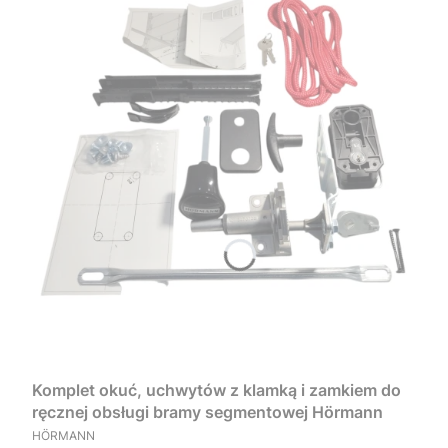
Komplet okuć, uchwytów z klamką i zamkiem do
ręcznej obsługi bramy segmentowej Hörmann
PRODUCENT
HÖRMANN