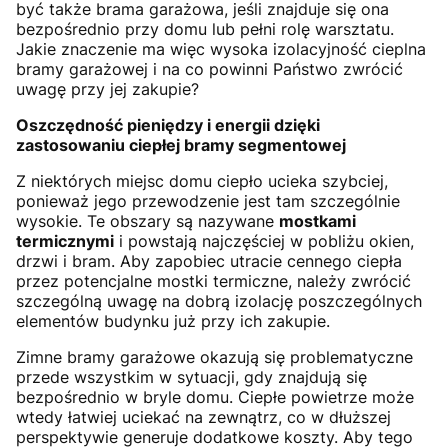
być także brama garażowa, jeśli znajduje się ona
bezpośrednio przy domu lub pełni rolę warsztatu.
Jakie znaczenie ma więc wysoka izolacyjność cieplna
bramy garażowej i na co powinni Państwo zwrócić
uwagę przy jej zakupie?
Oszczędność pieniędzy i energii dzięki
zastosowaniu ciepłej bramy segmentowej
Z niektórych miejsc domu ciepło ucieka szybciej,
ponieważ jego przewodzenie jest tam szczególnie
wysokie. Te obszary są nazywane
mostkami
termicznymi
i powstają najczęściej w pobliżu okien,
drzwi i bram. Aby zapobiec utracie cennego ciepła
przez potencjalne mostki termiczne, należy zwrócić
szczególną uwagę na dobrą izolację poszczególnych
elementów budynku już przy ich zakupie.
Zimne bramy garażowe okazują się problematyczne
przede wszystkim w sytuacji, gdy znajdują się
bezpośrednio w bryle domu. Ciepłe powietrze może
wtedy łatwiej uciekać na zewnątrz, co w dłuższej
perspektywie generuje dodatkowe koszty. Aby tego