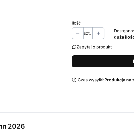
Wybierz
Ilość
Dostępno
szt.
duża iloś
Zapytaj o produkt
Czas wysyłki:
Produkcja na 
nn 2026