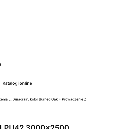
 0. Zobacz szczegóły
ł
Katalogi online
ia L, Duragrain, kolor Burned Oak + Prowadzenie Z
 LPU42 3000x2500,