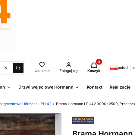
Produkty w koszyku:
polski
z
Wyczyść
Szukaj
Ulubione
Zaloguj się
Koszyk
ann
Drzwi wejściowe Hörmann
Kontakt
Realizacje
 segmentowe Hörmann LPU 42
Brama Hormann LPU42 3000x2500, Przetłoczen
Brama Hormann