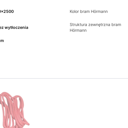
0x2500
Kolor bram Hörmann
Struktura zewnętrzna bram
bez wytłoczenia
Hörmann
mm