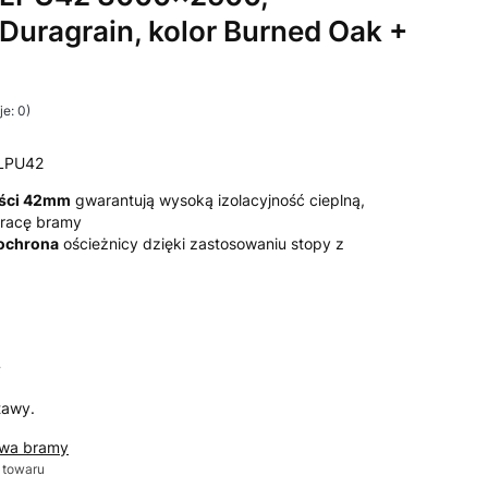
 Duragrain, kolor Burned Oak +
e: 0)
LPU42
ości 42mm
gwarantują wysoką izolacyjność cieplną,
 pracę bramy
 ochrona
ościeżnicy dzięki zastosowaniu stopy z
T
tawy.
awa bramy
 towaru