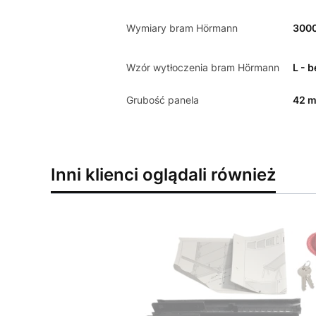
Wymiary bram Hörmann
300
Wzór wytłoczenia bram Hörmann
L - 
Grubość panela
42 
Inni klienci oglądali również