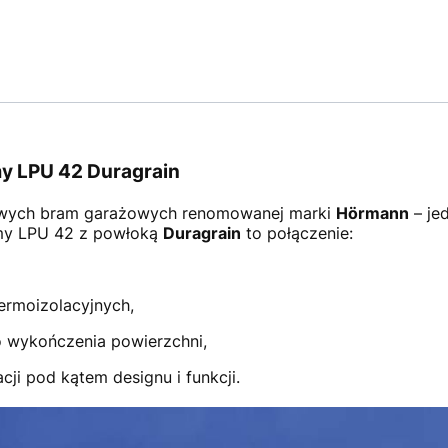
y LPU 42 Duragrain
wych bram garażowych renomowanej marki
Hörmann
– je
amy LPU 42 z powłoką
Duragrain
to połączenie:
ermoizolacyjnych,
 wykończenia powierzchni,
ji pod kątem designu i funkcji.