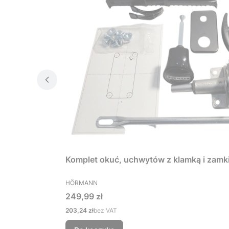
Komplet okuć, uchwytów z klamką i zamk
PRODUCENT
HÖRMANN
Cena
249,99 zł
Cena
203,24 zł
bez VAT