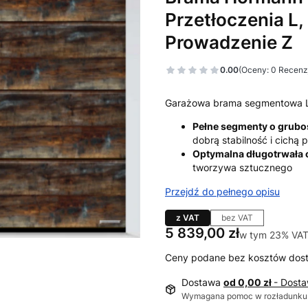
Przetłoczenia L,
Prowadzenie Z
0.00
(Oceny: 0 Recenzj
Garażowa brama segmentowa 
Pełne segmenty o grub
dobrą stabilność i cichą
Optymalna długotrwała
tworzywa sztucznego
Przejdź do pełnego opisu
z VAT
bez VAT
Cena
5 839,00 zł
w tym 23% VAT
w tym
23%
VA
Ceny podane bez kosztów dos
Dostawa
od 0,00 zł
- Dost
Wymagana pomoc w rozładunku