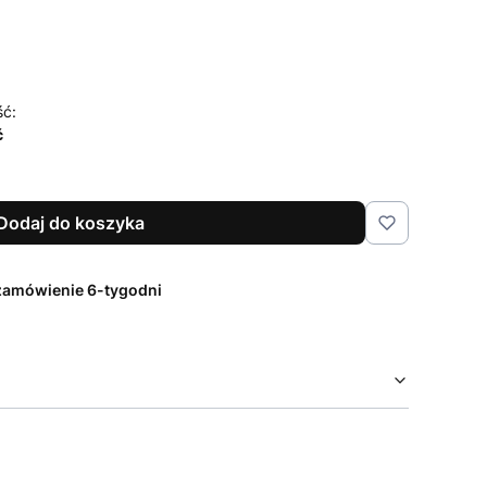
ść:
ć
Dodaj do koszyka
zamówienie 6-tygodni