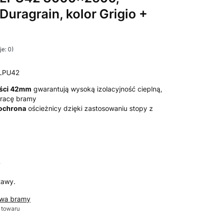
Duragrain, kolor Grigio +
e: 0)
LPU42
ości 42mm
gwarantują wysoką izolacyjność cieplną,
 pracę bramy
 ochrona
ościeżnicy dzięki zastosowaniu stopy z
T
tawy.
awa bramy
 towaru