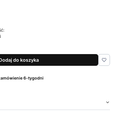
ść:
ć
Dodaj do koszyka
zamówienie 6-tygodni