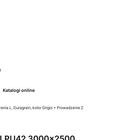
 0. Zobacz szczegóły
ł
Katalogi online
a L, Duragrain, kolor Grigio + Prowadzenie Z
 LPU42 3000x2500,