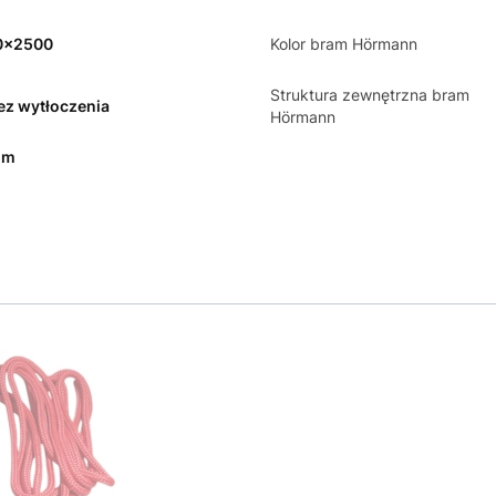
0x2500
Kolor bram Hörmann
Struktura zewnętrzna bram
bez wytłoczenia
Hörmann
mm