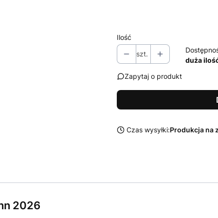
Wybierz
Ilość
Dostępno
szt.
duża iloś
Zapytaj o produkt
Czas wysyłki:
Produkcja na 
nn 2026