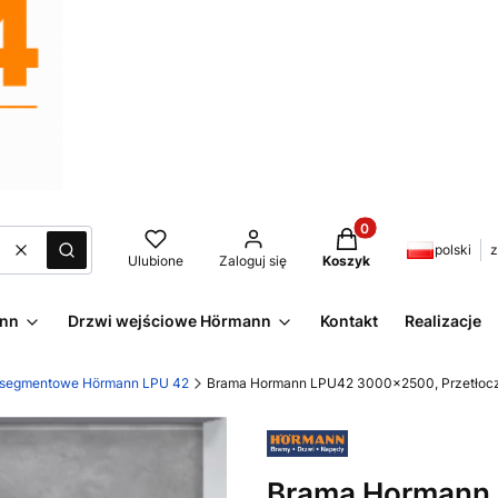
Produkty w koszyku:
polski
z
Wyczyść
Szukaj
Ulubione
Zaloguj się
Koszyk
ann
Drzwi wejściowe Hörmann
Kontakt
Realizacje
 segmentowe Hörmann LPU 42
Brama Hormann LPU42 3000x2500, Przetłoczeni
Brama Hormann