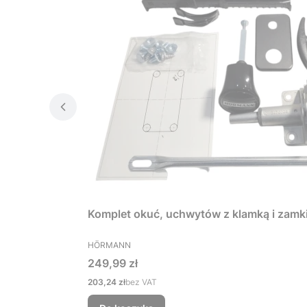
Komplet okuć, uchwytów z klamką i zamk
PRODUCENT
HÖRMANN
Cena
249,99 zł
Cena
203,24 zł
bez VAT