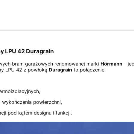
y LPU 42 Duragrain
wych bram garażowych renomowanej marki
Hörmann
– je
amy LPU 42 z powłoką
Duragrain
to połączenie:
ermoizolacyjnych,
 wykończenia powierzchni,
ji pod kątem designu i funkcji.