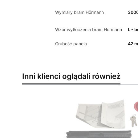
Wymiary bram Hörmann
300
Wzór wytłoczenia bram Hörmann
L - 
Grubość panela
42 
Inni klienci oglądali również