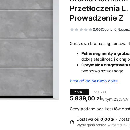
Przetłoczenia L, 
Prowadzenie Z
0.00
(Oceny: 0 Recenzj
Garażowa brama segmentowa 
Pełne segmenty o grub
dobrą stabilność i cichą
Optymalna długotrwała
tworzywa sztucznego
Przejdź do pełnego opisu
z VAT
bez VAT
Cena
5 839,00 zł
w tym 23% VAT
w tym
23%
VA
Ceny podane bez kosztów dos
Dostawa
od 0,00 zł
- Dost
Wymagana pomoc w rozładunku