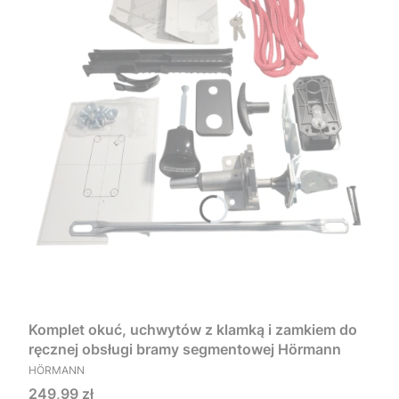
Komplet okuć, uchwytów z klamką i zamkiem do
ręcznej obsługi bramy segmentowej Hörmann
PRODUCENT
HÖRMANN
Cena
249,99 zł