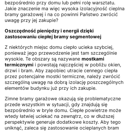
bezpośrednio przy domu lub pełni rolę warsztatu.
Jakie znaczenie ma więc wysoka izolacyjność cieplna
bramy garażowej i na co powinni Państwo zwrócić
uwagę przy jej zakupie?
Oszczędność pieniędzy i energii dzięki
zastosowaniu ciepłej bramy segmentowej
Z niektórych miejsc domu ciepło ucieka szybciej,
ponieważ jego przewodzenie jest tam szczególnie
wysokie. Te obszary są nazywane
mostkami
termicznymi
i powstają najczęściej w pobliżu okien,
drzwi i bram. Aby zapobiec utracie cennego ciepła
przez potencjalne mostki termiczne, należy zwrócić
szczególną uwagę na dobrą izolację poszczególnych
elementów budynku już przy ich zakupie.
Zimne bramy garażowe okazują się problematyczne
przede wszystkim w sytuacji, gdy znajdują się
bezpośrednio w bryle domu. Ciepłe powietrze może
wtedy łatwiej uciekać na zewnątrz, co w dłuższej
perspektywie generuje dodatkowe koszty. Aby tego
uniknąć, zaleca się zastosowanie ocieplanych bram