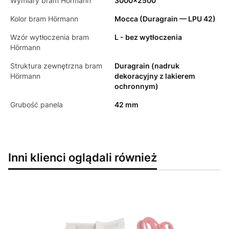
Wymiary bram Hörmann
3000x2500
Kolor bram Hörmann
Mocca (Duragrain — LPU 42)
Wzór wytłoczenia bram
L - bez wytłoczenia
Hörmann
Struktura zewnętrzna bram
Duragrain (nadruk
Hörmann
dekoracyjny z lakierem
ochronnym)
Grubość panela
42 mm
Inni klienci oglądali również