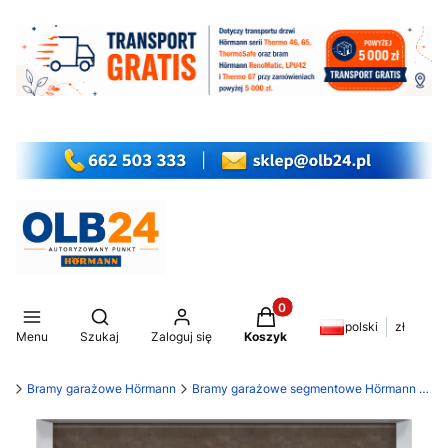
Produkty w koszyku: 0. Z
Otwórz wyszukiwarkę
polski
zł
Menu
Szukaj
Zaloguj się
Koszyk
my
Bramy garażowe Hörmann
Bramy garażowe segmentowe Hörmann LPU 42