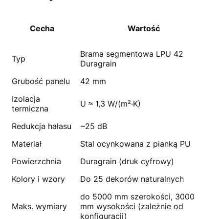
Cecha
Wartość
Brama segmentowa LPU 42
Typ
Duragrain
Grubość panelu
42 mm
Izolacja
U ≈ 1,3 W/(m²·K)
termiczna
Redukcja hałasu
~25 dB
Materiał
Stal ocynkowana z pianką PU
Powierzchnia
Duragrain (druk cyfrowy)
Kolory i wzory
Do 25 dekorów naturalnych
do 5000 mm szerokości, 3000
Maks. wymiary
mm wysokości (zależnie od
konfiguracji)