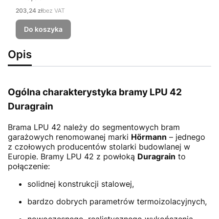
Cena
203,24 zł
bez VAT
Do koszyka
Opis
Ogólna charakterystyka bramy LPU 42
Duragrain
Brama LPU 42
należy do segmentowych bram
garażowych renomowanej marki
Hörmann
– jednego
z czołowych producentów stolarki budowlanej w
Europie. Bramy LPU 42 z powłoką
Duragrain
to
połączenie:
solidnej konstrukcji stalowej,
bardzo dobrych parametrów termoizolacyjnych,
nowoczesnego, realistycznego wykończenia