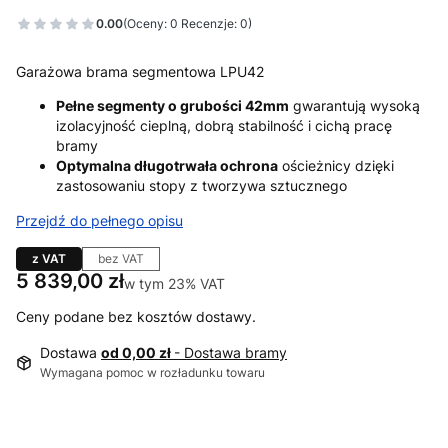
0.00
(Oceny: 0 Recenzje: 0)
Garażowa brama segmentowa LPU42
Pełne segmenty o grubości 42mm
gwarantują wysoką
izolacyjność cieplną, dobrą stabilność i cichą pracę
bramy
Optymalna długotrwała ochrona
ościeżnicy dzięki
zastosowaniu stopy z tworzywa sztucznego
Przejdź do pełnego opisu
z VAT
bez VAT
Cena
5 839,00 zł
w tym 23% VAT
w tym
23%
VAT
Ceny podane bez kosztów dostawy.
Dostawa
od 0,00 zł
- Dostawa bramy
Wymagana pomoc w rozładunku towaru
Wybierz wariant produktu: