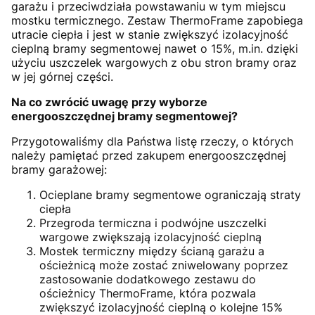
garażu i przeciwdziała powstawaniu w tym miejscu
mostku termicznego. Zestaw ThermoFrame zapobiega
utracie ciepła i jest w stanie zwiększyć izolacyjność
cieplną bramy segmentowej nawet o 15%, m.in. dzięki
użyciu uszczelek wargowych z obu stron bramy oraz
w jej górnej części.
Na co zwrócić uwagę przy wyborze
energooszczędnej bramy segmentowej?
Przygotowaliśmy dla Państwa listę rzeczy, o których
należy pamiętać przed zakupem energooszczędnej
bramy garażowej:
Ocieplane bramy segmentowe ograniczają straty
ciepła
Przegroda termiczna i podwójne uszczelki
wargowe zwiększają izolacyjność cieplną
Mostek termiczny między ścianą garażu a
ościeżnicą może zostać zniwelowany poprzez
zastosowanie dodatkowego zestawu do
ościeżnicy ThermoFrame, która pozwala
zwiększyć izolacyjność cieplną o kolejne 15%