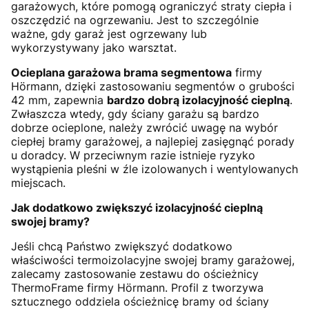
garażowych, które pomogą ograniczyć straty ciepła i
oszczędzić na ogrzewaniu. Jest to szczególnie
ważne, gdy garaż jest ogrzewany lub
wykorzystywany jako warsztat.
Ocieplana garażowa brama segmentowa
firmy
Hörmann, dzięki zastosowaniu segmentów o grubości
42 mm, zapewnia
bardzo dobrą izolacyjność cieplną
.
Zwłaszcza wtedy, gdy ściany garażu są bardzo
dobrze ocieplone, należy zwrócić uwagę na wybór
ciepłej bramy garażowej, a najlepiej zasięgnąć porady
u doradcy. W przeciwnym razie istnieje ryzyko
wystąpienia pleśni w źle izolowanych i wentylowanych
miejscach.
Jak dodatkowo zwiększyć izolacyjność cieplną
swojej bramy?
Jeśli chcą Państwo zwiększyć dodatkowo
właściwości termoizolacyjne swojej bramy garażowej,
zalecamy zastosowanie zestawu do ościeżnicy
ThermoFrame firmy Hörmann. Profil z tworzywa
sztucznego oddziela ościeżnicę bramy od ściany