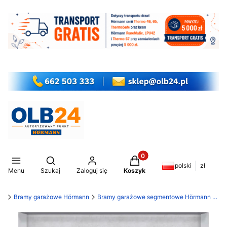
Produkty w koszyku: 0. Z
Otwórz wyszukiwarkę
polski
zł
Menu
Szukaj
Zaloguj się
Koszyk
my
Bramy garażowe Hörmann
Bramy garażowe segmentowe Hörmann LPU 42