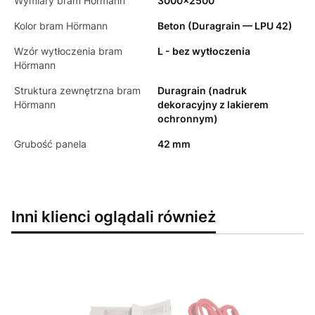
Wymiary bram Hörmann
3000x2500
Kolor bram Hörmann
Beton (Duragrain — LPU 42)
Wzór wytłoczenia bram
L - bez wytłoczenia
Hörmann
Struktura zewnętrzna bram
Duragrain (nadruk
Hörmann
dekoracyjny z lakierem
ochronnym)
Grubość panela
42 mm
Inni klienci oglądali również