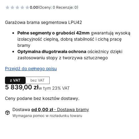
0.00
(Oceny: 0 Recenzje: 0)
Garażowa brama segmentowa LPU42
Pełne segmenty o grubości 42mm
gwarantują wysoką
izolacyjność cieplną, dobrą stabilność i cichą pracę
bramy
Optymalna długotrwała ochrona
ościeżnicy dzięki
zastosowaniu stopy z tworzywa sztucznego
Przejdź do pełnego opisu
z VAT
bez VAT
Cena
5 839,00 zł
w tym 23% VAT
w tym
23%
VAT
Ceny podane bez kosztów dostawy.
Dostawa
od 0,00 zł
- Dostawa bramy
Wymagana pomoc w rozładunku towaru
Wybierz wariant produktu: