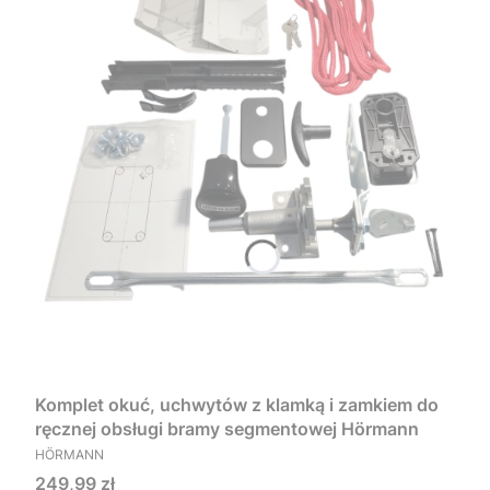
Komplet okuć, uchwytów z klamką i zamkiem do
ręcznej obsługi bramy segmentowej Hörmann
PRODUCENT
HÖRMANN
Cena
249,99 zł