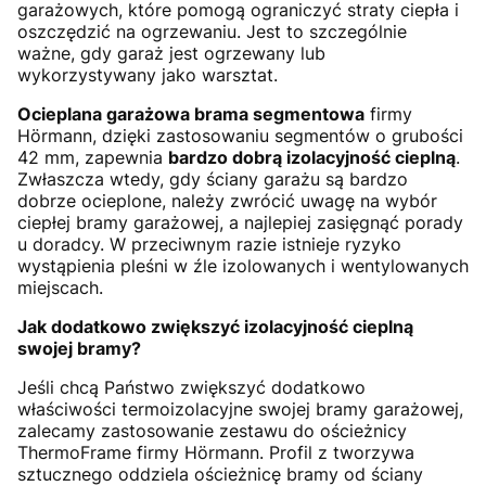
garażowych, które pomogą ograniczyć straty ciepła i
oszczędzić na ogrzewaniu. Jest to szczególnie
ważne, gdy garaż jest ogrzewany lub
wykorzystywany jako warsztat.
Ocieplana garażowa brama segmentowa
firmy
Hörmann, dzięki zastosowaniu segmentów o grubości
42 mm, zapewnia
bardzo dobrą izolacyjność cieplną
.
Zwłaszcza wtedy, gdy ściany garażu są bardzo
dobrze ocieplone, należy zwrócić uwagę na wybór
ciepłej bramy garażowej, a najlepiej zasięgnąć porady
u doradcy. W przeciwnym razie istnieje ryzyko
wystąpienia pleśni w źle izolowanych i wentylowanych
miejscach.
Jak dodatkowo zwiększyć izolacyjność cieplną
swojej bramy?
Jeśli chcą Państwo zwiększyć dodatkowo
właściwości termoizolacyjne swojej bramy garażowej,
zalecamy zastosowanie zestawu do ościeżnicy
ThermoFrame firmy Hörmann. Profil z tworzywa
sztucznego oddziela ościeżnicę bramy od ściany