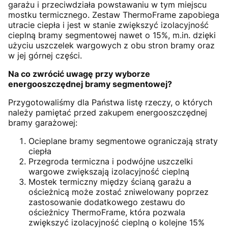
garażu i przeciwdziała powstawaniu w tym miejscu
mostku termicznego. Zestaw ThermoFrame zapobiega
utracie ciepła i jest w stanie zwiększyć izolacyjność
cieplną bramy segmentowej nawet o 15%, m.in. dzięki
użyciu uszczelek wargowych z obu stron bramy oraz
w jej górnej części.
Na co zwrócić uwagę przy wyborze
energooszczędnej bramy segmentowej?
Przygotowaliśmy dla Państwa listę rzeczy, o których
należy pamiętać przed zakupem energooszczędnej
bramy garażowej:
Ocieplane bramy segmentowe ograniczają straty
ciepła
Przegroda termiczna i podwójne uszczelki
wargowe zwiększają izolacyjność cieplną
Mostek termiczny między ścianą garażu a
ościeżnicą może zostać zniwelowany poprzez
zastosowanie dodatkowego zestawu do
ościeżnicy ThermoFrame, która pozwala
zwiększyć izolacyjność cieplną o kolejne 15%