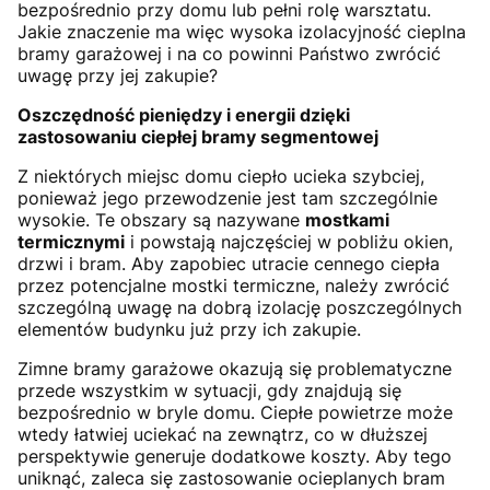
bezpośrednio przy domu lub pełni rolę warsztatu.
Jakie znaczenie ma więc wysoka izolacyjność cieplna
bramy garażowej i na co powinni Państwo zwrócić
uwagę przy jej zakupie?
Oszczędność pieniędzy i energii dzięki
zastosowaniu ciepłej bramy segmentowej
Z niektórych miejsc domu ciepło ucieka szybciej,
ponieważ jego przewodzenie jest tam szczególnie
wysokie. Te obszary są nazywane
mostkami
termicznymi
i powstają najczęściej w pobliżu okien,
drzwi i bram. Aby zapobiec utracie cennego ciepła
przez potencjalne mostki termiczne, należy zwrócić
szczególną uwagę na dobrą izolację poszczególnych
elementów budynku już przy ich zakupie.
Zimne bramy garażowe okazują się problematyczne
przede wszystkim w sytuacji, gdy znajdują się
bezpośrednio w bryle domu. Ciepłe powietrze może
wtedy łatwiej uciekać na zewnątrz, co w dłuższej
perspektywie generuje dodatkowe koszty. Aby tego
uniknąć, zaleca się zastosowanie ocieplanych bram