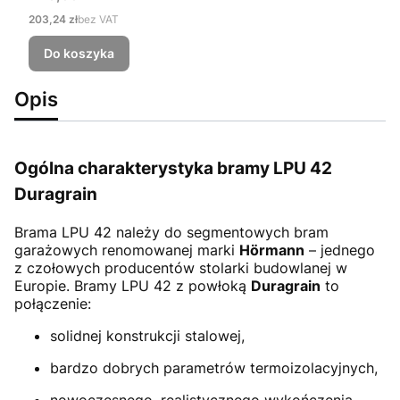
Cena
203,24 zł
bez VAT
Do koszyka
Opis
Ogólna charakterystyka bramy LPU 42
Duragrain
Brama LPU 42
należy do segmentowych bram
garażowych renomowanej marki
Hörmann
– jednego
z czołowych producentów stolarki budowlanej w
Europie. Bramy LPU 42 z powłoką
Duragrain
to
połączenie:
solidnej konstrukcji stalowej,
bardzo dobrych parametrów termoizolacyjnych,
nowoczesnego, realistycznego wykończenia