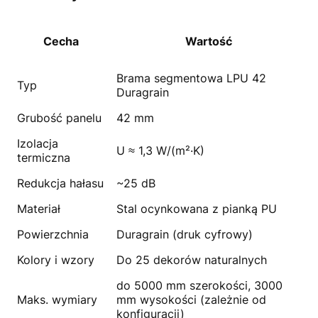
Cecha
Wartość
Brama segmentowa LPU 42
Typ
Duragrain
Grubość panelu
42 mm
Izolacja
U ≈ 1,3 W/(m²·K)
termiczna
Redukcja hałasu
~25 dB
Materiał
Stal ocynkowana z pianką PU
Powierzchnia
Duragrain (druk cyfrowy)
Kolory i wzory
Do 25 dekorów naturalnych
do 5000 mm szerokości, 3000
Maks. wymiary
mm wysokości (zależnie od
konfiguracji)