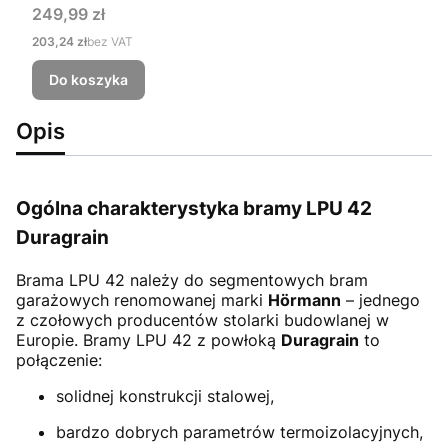
Cena
249,99 zł
Cena
203,24 zł
bez VAT
Do koszyka
Opis
Ogólna charakterystyka bramy LPU 42
Duragrain
Brama LPU 42
należy do segmentowych bram
garażowych renomowanej marki
Hörmann
– jednego
z czołowych producentów stolarki budowlanej w
Europie. Bramy LPU 42 z powłoką
Duragrain
to
połączenie:
solidnej konstrukcji stalowej,
bardzo dobrych parametrów termoizolacyjnych,