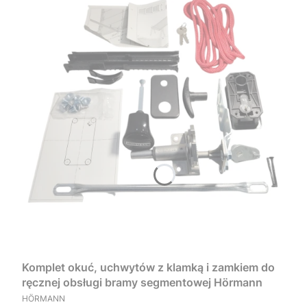
Komplet okuć, uchwytów z klamką i zamkiem do
ręcznej obsługi bramy segmentowej Hörmann
PRODUCENT
HÖRMANN