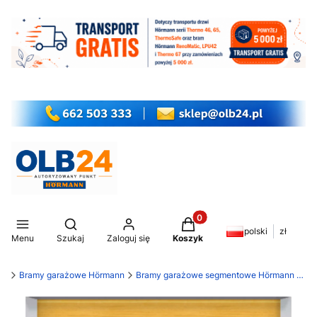
Produkty w koszyku: 0. Z
Otwórz wyszukiwarkę
polski
zł
Menu
Szukaj
Zaloguj się
Koszyk
my
Bramy garażowe Hörmann
Bramy garażowe segmentowe Hörmann LPU 42