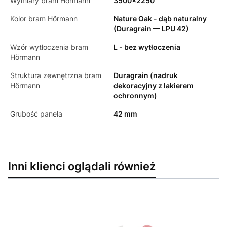
Wymiary bram Hörmann
3500x2250
Kolor bram Hörmann
Nature Oak - dąb naturalny
(Duragrain — LPU 42)
Wzór wytłoczenia bram
L - bez wytłoczenia
Hörmann
Struktura zewnętrzna bram
Duragrain (nadruk
Hörmann
dekoracyjny z lakierem
ochronnym)
Grubość panela
42 mm
Inni klienci oglądali również