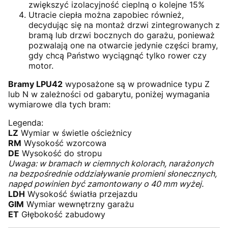
zwiększyć izolacyjność cieplną o kolejne 15%
Utracie ciepła można zapobiec również,
decydując się na montaż drzwi zintegrowanych z
bramą lub drzwi bocznych do garażu, ponieważ
pozwalają one na otwarcie jedynie części bramy,
gdy chcą Państwo wyciągnąć tylko rower czy
motor.
Bramy LPU42
wyposażone są w prowadnice typu Z
lub N w zależności od gabarytu, poniżej wymagania
wymiarowe dla tych bram:
Legenda:
LZ
Wymiar w świetle ościeżnicy
RM
Wysokość wzorcowa
DE
Wysokość do stropu
Uwaga: w bramach w ciemnych kolorach, narażonych
na bezpośrednie oddziaływanie promieni słonecznych,
napęd powinien być zamontowany o 40 mm wyżej.
LDH
Wysokość światła przejazdu
GIM
Wymiar wewnętrzny garażu
ET
Głębokość zabudowy