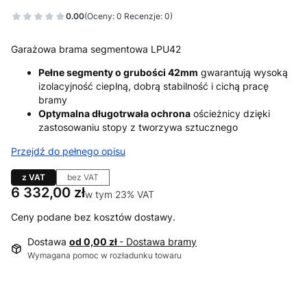
0.00
(Oceny: 0 Recenzje: 0)
Garażowa brama segmentowa LPU42
Pełne segmenty o grubości 42mm
gwarantują wysoką
izolacyjność cieplną, dobrą stabilność i cichą pracę
bramy
Optymalna długotrwała ochrona
ościeżnicy dzięki
zastosowaniu stopy z tworzywa sztucznego
Przejdź do pełnego opisu
z VAT
bez VAT
Cena
6 332,00 zł
w tym 23% VAT
w tym
23%
VAT
Ceny podane bez kosztów dostawy.
Dostawa
od 0,00 zł
- Dostawa bramy
Wymagana pomoc w rozładunku towaru
Wybierz wariant produktu: