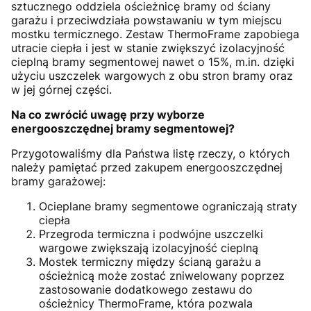
sztucznego oddziela ościeżnicę bramy od ściany
garażu i przeciwdziała powstawaniu w tym miejscu
mostku termicznego. Zestaw ThermoFrame zapobiega
utracie ciepła i jest w stanie zwiększyć izolacyjność
cieplną bramy segmentowej nawet o 15%, m.in. dzięki
użyciu uszczelek wargowych z obu stron bramy oraz
w jej górnej części.
Na co zwrócić uwagę przy wyborze
energooszczędnej bramy segmentowej?
Przygotowaliśmy dla Państwa listę rzeczy, o których
należy pamiętać przed zakupem energooszczędnej
bramy garażowej:
Ocieplane bramy segmentowe ograniczają straty
ciepła
Przegroda termiczna i podwójne uszczelki
wargowe zwiększają izolacyjność cieplną
Mostek termiczny między ścianą garażu a
ościeżnicą może zostać zniwelowany poprzez
zastosowanie dodatkowego zestawu do
ościeżnicy ThermoFrame, która pozwala