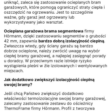
uniknąć, zaleca się zastosowanie ocieplanych bram
garażowych, które pomogą ograniczyć straty ciepła i
oszczędzić na ogrzewaniu. Jest to szczególnie
ważne, gdy garaż jest ogrzewany lub
wykorzystywany jako warsztat.
Ocieplana garażowa brama segmentowa
firmy
Hörmann, dzięki zastosowaniu segmentów o grubości
42 mm, zapewnia
bardzo dobrą izolacyjność cieplną
.
Zwłaszcza wtedy, gdy ściany garażu są bardzo
dobrze ocieplone, należy zwrócić uwagę na wybór
ciepłej bramy garażowej, a najlepiej zasięgnąć porady
u doradcy. W przeciwnym razie istnieje ryzyko
wystąpienia pleśni w źle izolowanych i wentylowanych
miejscach.
Jak dodatkowo zwiększyć izolacyjność cieplną
swojej bramy?
Jeśli chcą Państwo zwiększyć dodatkowo
właściwości termoizolacyjne swojej bramy garażowej,
zalecamy zastosowanie zestawu do ościeżnicy
ThermoFrame firmy Hörmann. Profil z tworzywa