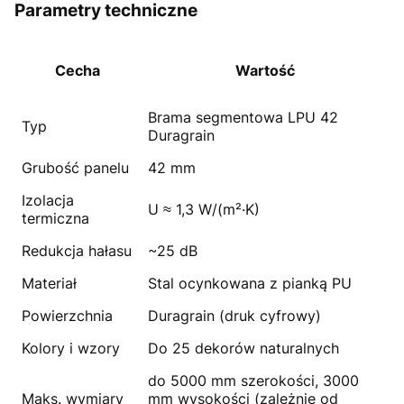
Parametry techniczne
Cecha
Wartość
Brama segmentowa LPU 42
Typ
Duragrain
Grubość panelu
42 mm
Izolacja
U ≈ 1,3 W/(m²·K)
termiczna
Redukcja hałasu
~25 dB
Materiał
Stal ocynkowana z pianką PU
Powierzchnia
Duragrain (druk cyfrowy)
Kolory i wzory
Do 25 dekorów naturalnych
do 5000 mm szerokości, 3000
Maks. wymiary
mm wysokości (zależnie od