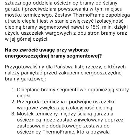
sztucznego oddziela ościeżnicę bramy od ściany
garażu i przeciwdziała powstawaniu w tym miejscu
mostku termicznego. Zestaw ThermoFrame zapobiega
utracie ciepła i jest w stanie zwiększyć izolacyjność
cieplną bramy segmentowej nawet o 15%, m.in. dzięki
użyciu uszczelek wargowych z obu stron bramy oraz
w jej górnej części.
Na co zwrócić uwagę przy wyborze
energooszczędnej bramy segmentowej?
Przygotowaliśmy dla Państwa listę rzeczy, o których
należy pamiętać przed zakupem energooszczędnej
bramy garażowej:
Ocieplane bramy segmentowe ograniczają straty
ciepła
Przegroda termiczna i podwójne uszczelki
wargowe zwiększają izolacyjność cieplną
Mostek termiczny między ścianą garażu a
ościeżnicą może zostać zniwelowany poprzez
zastosowanie dodatkowego zestawu do
ościeżnicy ThermoFrame, która pozwala