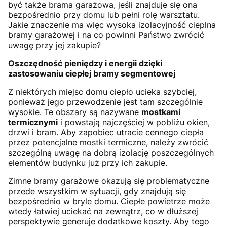
być także brama garażowa, jeśli znajduje się ona
bezpośrednio przy domu lub pełni rolę warsztatu.
Jakie znaczenie ma więc wysoka izolacyjność cieplna
bramy garażowej i na co powinni Państwo zwrócić
uwagę przy jej zakupie?
Oszczędność pieniędzy i energii dzięki
zastosowaniu ciepłej bramy segmentowej
Z niektórych miejsc domu ciepło ucieka szybciej,
ponieważ jego przewodzenie jest tam szczególnie
wysokie. Te obszary są nazywane
mostkami
termicznymi
i powstają najczęściej w pobliżu okien,
drzwi i bram. Aby zapobiec utracie cennego ciepła
przez potencjalne mostki termiczne, należy zwrócić
szczególną uwagę na dobrą izolację poszczególnych
elementów budynku już przy ich zakupie.
Zimne bramy garażowe okazują się problematyczne
przede wszystkim w sytuacji, gdy znajdują się
bezpośrednio w bryle domu. Ciepłe powietrze może
wtedy łatwiej uciekać na zewnątrz, co w dłuższej
perspektywie generuje dodatkowe koszty. Aby tego