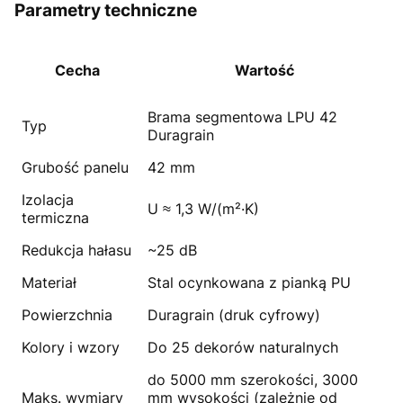
Parametry techniczne
Cecha
Wartość
Brama segmentowa LPU 42
Typ
Duragrain
Grubość panelu
42 mm
Izolacja
U ≈ 1,3 W/(m²·K)
termiczna
Redukcja hałasu
~25 dB
Materiał
Stal ocynkowana z pianką PU
Powierzchnia
Duragrain (druk cyfrowy)
Kolory i wzory
Do 25 dekorów naturalnych
do 5000 mm szerokości, 3000
Maks. wymiary
mm wysokości (zależnie od