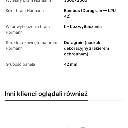
Wymiary bram Hörmann
3500x2500
Kolor bram Hörmann
Bambus (Duragrain — LPU
42)
Wzór wytłoczenia bram
L - bez wytłoczenia
Hörmann
Struktura zewnętrzna bram
Duragrain (nadruk
Hörmann
dekoracyjny z lakierem
ochronnym)
Grubość panela
42 mm
Inni klienci oglądali również