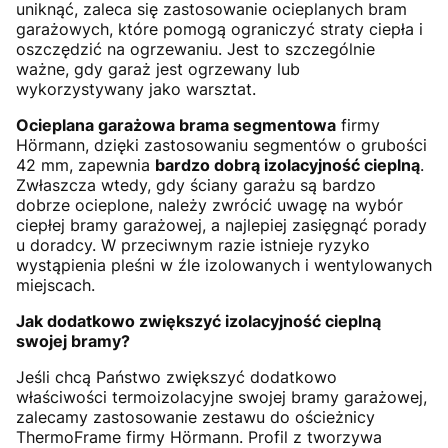
uniknąć, zaleca się zastosowanie ocieplanych bram
garażowych, które pomogą ograniczyć straty ciepła i
oszczędzić na ogrzewaniu. Jest to szczególnie
ważne, gdy garaż jest ogrzewany lub
wykorzystywany jako warsztat.
Ocieplana garażowa brama segmentowa
firmy
Hörmann, dzięki zastosowaniu segmentów o grubości
42 mm, zapewnia
bardzo dobrą izolacyjność cieplną
.
Zwłaszcza wtedy, gdy ściany garażu są bardzo
dobrze ocieplone, należy zwrócić uwagę na wybór
ciepłej bramy garażowej, a najlepiej zasięgnąć porady
u doradcy. W przeciwnym razie istnieje ryzyko
wystąpienia pleśni w źle izolowanych i wentylowanych
miejscach.
Jak dodatkowo zwiększyć izolacyjność cieplną
swojej bramy?
Jeśli chcą Państwo zwiększyć dodatkowo
właściwości termoizolacyjne swojej bramy garażowej,
zalecamy zastosowanie zestawu do ościeżnicy
ThermoFrame firmy Hörmann. Profil z tworzywa