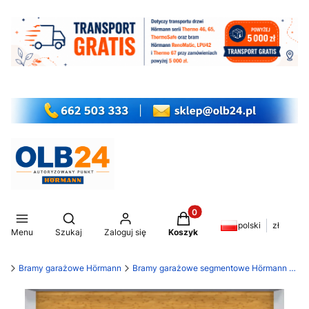
Produkty w koszyku: 0. Z
Otwórz wyszukiwarkę
polski
zł
Menu
Szukaj
Zaloguj się
Koszyk
my
Bramy garażowe Hörmann
Bramy garażowe segmentowe Hörmann LPU 42