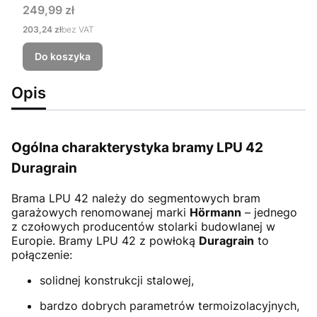
Cena
249,99 zł
Cena
203,24 zł
bez VAT
Do koszyka
Opis
Ogólna charakterystyka bramy LPU 42
Duragrain
Brama LPU 42
należy do segmentowych bram
garażowych renomowanej marki
Hörmann
– jednego
z czołowych producentów stolarki budowlanej w
Europie. Bramy LPU 42 z powłoką
Duragrain
to
połączenie:
solidnej konstrukcji stalowej,
bardzo dobrych parametrów termoizolacyjnych,