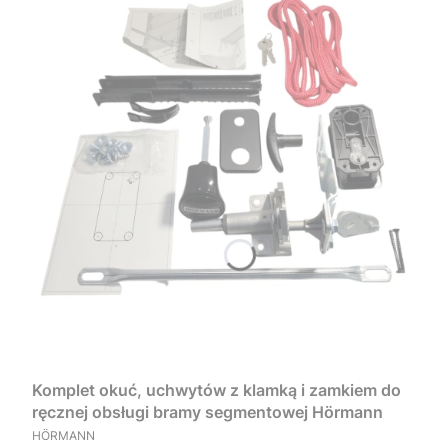
Komplet okuć, uchwytów z klamką i zamkiem do
ręcznej obsługi bramy segmentowej Hörmann
PRODUCENT
HÖRMANN