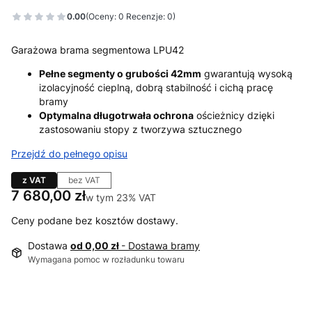
0.00
(Oceny: 0 Recenzje: 0)
Garażowa brama segmentowa LPU42
Pełne segmenty o grubości 42mm
gwarantują wysoką
izolacyjność cieplną, dobrą stabilność i cichą pracę
bramy
Optymalna długotrwała ochrona
ościeżnicy dzięki
zastosowaniu stopy z tworzywa sztucznego
Przejdź do pełnego opisu
z VAT
bez VAT
Cena
7 680,00 zł
w tym 23% VAT
w tym
23%
VAT
Ceny podane bez kosztów dostawy.
Dostawa
od 0,00 zł
- Dostawa bramy
Wymagana pomoc w rozładunku towaru
Wybierz wariant produktu: