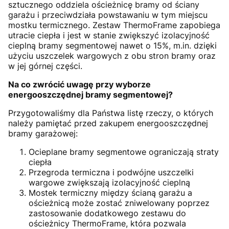
sztucznego oddziela ościeżnicę bramy od ściany
garażu i przeciwdziała powstawaniu w tym miejscu
mostku termicznego. Zestaw ThermoFrame zapobiega
utracie ciepła i jest w stanie zwiększyć izolacyjność
cieplną bramy segmentowej nawet o 15%, m.in. dzięki
użyciu uszczelek wargowych z obu stron bramy oraz
w jej górnej części.
Na co zwrócić uwagę przy wyborze
energooszczędnej bramy segmentowej?
Przygotowaliśmy dla Państwa listę rzeczy, o których
należy pamiętać przed zakupem energooszczędnej
bramy garażowej:
Ocieplane bramy segmentowe ograniczają straty
ciepła
Przegroda termiczna i podwójne uszczelki
wargowe zwiększają izolacyjność cieplną
Mostek termiczny między ścianą garażu a
ościeżnicą może zostać zniwelowany poprzez
zastosowanie dodatkowego zestawu do
ościeżnicy ThermoFrame, która pozwala