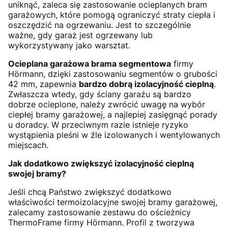
uniknąć, zaleca się zastosowanie ocieplanych bram
garażowych, które pomogą ograniczyć straty ciepła i
oszczędzić na ogrzewaniu. Jest to szczególnie
ważne, gdy garaż jest ogrzewany lub
wykorzystywany jako warsztat.
Ocieplana garażowa brama segmentowa
firmy
Hörmann, dzięki zastosowaniu segmentów o grubości
42 mm, zapewnia
bardzo dobrą izolacyjność cieplną
.
Zwłaszcza wtedy, gdy ściany garażu są bardzo
dobrze ocieplone, należy zwrócić uwagę na wybór
ciepłej bramy garażowej, a najlepiej zasięgnąć porady
u doradcy. W przeciwnym razie istnieje ryzyko
wystąpienia pleśni w źle izolowanych i wentylowanych
miejscach.
Jak dodatkowo zwiększyć izolacyjność cieplną
swojej bramy?
Jeśli chcą Państwo zwiększyć dodatkowo
właściwości termoizolacyjne swojej bramy garażowej,
zalecamy zastosowanie zestawu do ościeżnicy
ThermoFrame firmy Hörmann. Profil z tworzywa