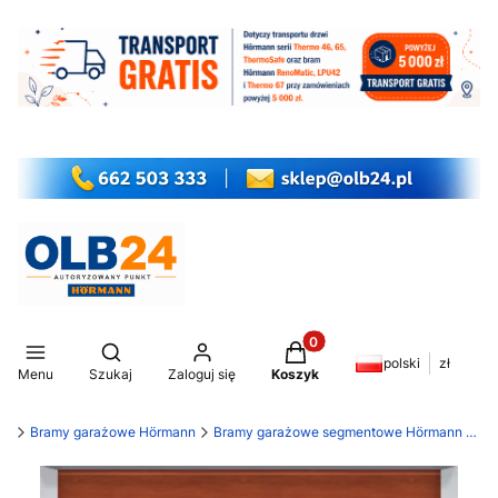
Produkty w koszyku: 0. Z
Otwórz wyszukiwarkę
polski
zł
Menu
Szukaj
Zaloguj się
Koszyk
my
Bramy garażowe Hörmann
Bramy garażowe segmentowe Hörmann LPU 42