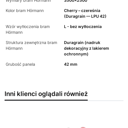
Wymiary bram Hörmann
3500x2500
Kolor bram Hörmann
Cherry – czereśnia
(Duragrain — LPU 42)
Wzór wytłoczenia bram
L - bez wytłoczenia
Hörmann
Struktura zewnętrzna bram
Duragrain (nadruk
Hörmann
dekoracyjny z lakierem
ochronnym)
Grubość panela
42 mm
Inni klienci oglądali również