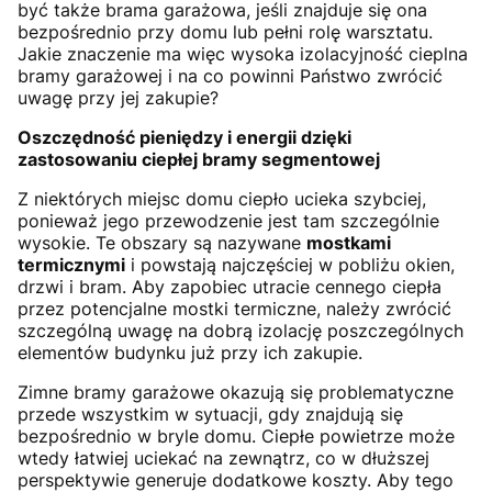
być także brama garażowa, jeśli znajduje się ona
bezpośrednio przy domu lub pełni rolę warsztatu.
Jakie znaczenie ma więc wysoka izolacyjność cieplna
bramy garażowej i na co powinni Państwo zwrócić
uwagę przy jej zakupie?
Oszczędność pieniędzy i energii dzięki
zastosowaniu ciepłej bramy segmentowej
Z niektórych miejsc domu ciepło ucieka szybciej,
ponieważ jego przewodzenie jest tam szczególnie
wysokie. Te obszary są nazywane
mostkami
termicznymi
i powstają najczęściej w pobliżu okien,
drzwi i bram. Aby zapobiec utracie cennego ciepła
przez potencjalne mostki termiczne, należy zwrócić
szczególną uwagę na dobrą izolację poszczególnych
elementów budynku już przy ich zakupie.
Zimne bramy garażowe okazują się problematyczne
przede wszystkim w sytuacji, gdy znajdują się
bezpośrednio w bryle domu. Ciepłe powietrze może
wtedy łatwiej uciekać na zewnątrz, co w dłuższej
perspektywie generuje dodatkowe koszty. Aby tego