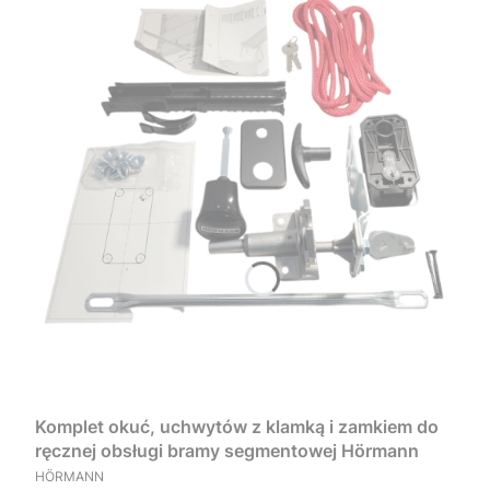
Komplet okuć, uchwytów z klamką i zamkiem do
ręcznej obsługi bramy segmentowej Hörmann
PRODUCENT
HÖRMANN