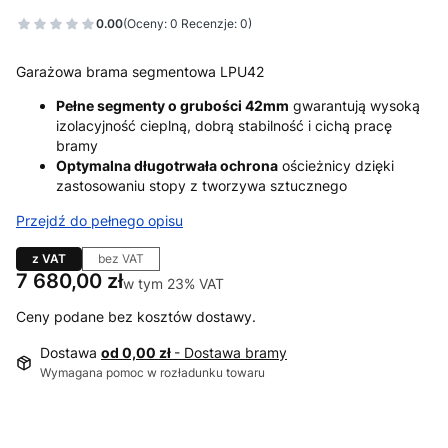
0.00
(Oceny: 0 Recenzje: 0)
Garażowa brama segmentowa LPU42
Pełne segmenty o grubości 42mm
gwarantują wysoką
izolacyjność cieplną, dobrą stabilność i cichą pracę
bramy
Optymalna długotrwała ochrona
ościeżnicy dzięki
zastosowaniu stopy z tworzywa sztucznego
Przejdź do pełnego opisu
z VAT
bez VAT
Cena
7 680,00 zł
w tym 23% VAT
w tym
23%
VAT
Ceny podane bez kosztów dostawy.
Dostawa
od 0,00 zł
- Dostawa bramy
Wymagana pomoc w rozładunku towaru
Wybierz wariant produktu: