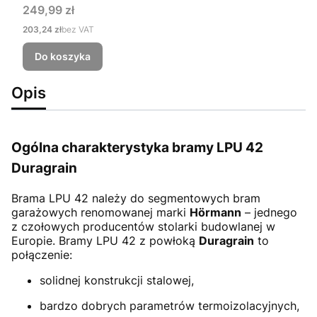
Cena
249,99 zł
Cena
203,24 zł
bez VAT
Do koszyka
Opis
Ogólna charakterystyka bramy LPU 42
Duragrain
Brama LPU 42
należy do segmentowych bram
garażowych renomowanej marki
Hörmann
– jednego
z czołowych producentów stolarki budowlanej w
Europie. Bramy LPU 42 z powłoką
Duragrain
to
połączenie:
solidnej konstrukcji stalowej,
bardzo dobrych parametrów termoizolacyjnych,