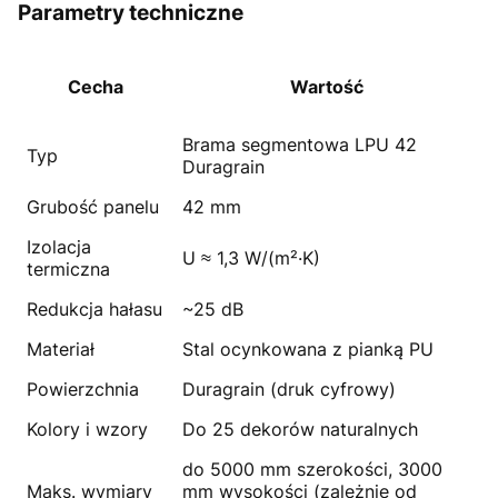
Parametry techniczne
Cecha
Wartość
Brama segmentowa LPU 42
Typ
Duragrain
Grubość panelu
42 mm
Izolacja
U ≈ 1,3 W/(m²·K)
termiczna
Redukcja hałasu
~25 dB
Materiał
Stal ocynkowana z pianką PU
Powierzchnia
Duragrain (druk cyfrowy)
Kolory i wzory
Do 25 dekorów naturalnych
do 5000 mm szerokości, 3000
Maks. wymiary
mm wysokości (zależnie od