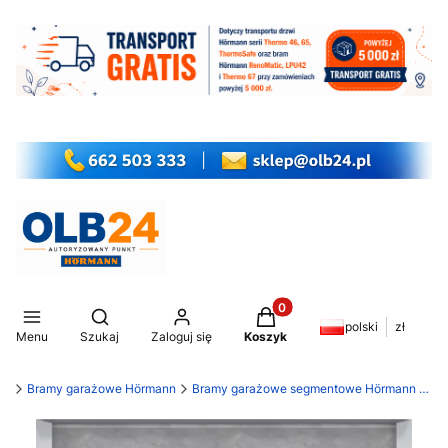
Produkty w koszyku: 0. Z
Otwórz wyszukiwarkę
polski
zł
Menu
Szukaj
Zaloguj się
Koszyk
my
Bramy garażowe Hörmann
Bramy garażowe segmentowe Hörmann LPU 42