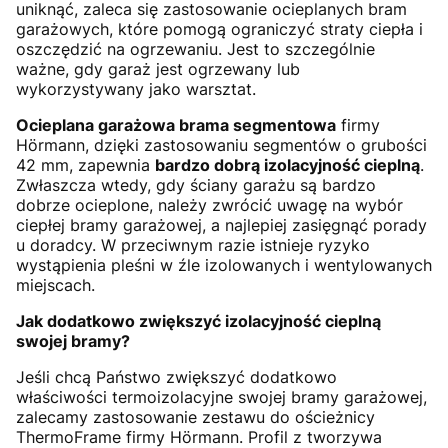
uniknąć, zaleca się zastosowanie ocieplanych bram
garażowych, które pomogą ograniczyć straty ciepła i
oszczędzić na ogrzewaniu. Jest to szczególnie
ważne, gdy garaż jest ogrzewany lub
wykorzystywany jako warsztat.
Ocieplana garażowa brama segmentowa
firmy
Hörmann, dzięki zastosowaniu segmentów o grubości
42 mm, zapewnia
bardzo dobrą izolacyjność cieplną
.
Zwłaszcza wtedy, gdy ściany garażu są bardzo
dobrze ocieplone, należy zwrócić uwagę na wybór
ciepłej bramy garażowej, a najlepiej zasięgnąć porady
u doradcy. W przeciwnym razie istnieje ryzyko
wystąpienia pleśni w źle izolowanych i wentylowanych
miejscach.
Jak dodatkowo zwiększyć izolacyjność cieplną
swojej bramy?
Jeśli chcą Państwo zwiększyć dodatkowo
właściwości termoizolacyjne swojej bramy garażowej,
zalecamy zastosowanie zestawu do ościeżnicy
ThermoFrame firmy Hörmann. Profil z tworzywa