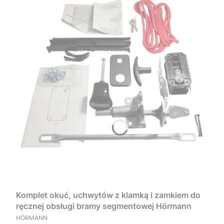
Komplet okuć, uchwytów z klamką i zamkiem do
ręcznej obsługi bramy segmentowej Hörmann
PRODUCENT
HÖRMANN