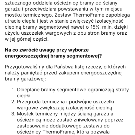
sztucznego oddziela ościeżnicę bramy od ściany
garażu i przeciwdziała powstawaniu w tym miejscu
mostku termicznego. Zestaw ThermoFrame zapobiega
utracie ciepła i jest w stanie zwiększyć izolacyjność
cieplną bramy segmentowej nawet o 15%, m.in. dzięki
użyciu uszczelek wargowych z obu stron bramy oraz
w jej górnej części.
Na co zwrócić uwagę przy wyborze
energooszczędnej bramy segmentowej?
Przygotowaliśmy dla Państwa listę rzeczy, o których
należy pamiętać przed zakupem energooszczędnej
bramy garażowej:
Ocieplane bramy segmentowe ograniczają straty
ciepła
Przegroda termiczna i podwójne uszczelki
wargowe zwiększają izolacyjność cieplną
Mostek termiczny między ścianą garażu a
ościeżnicą może zostać zniwelowany poprzez
zastosowanie dodatkowego zestawu do
ościeżnicy ThermoFrame, która pozwala