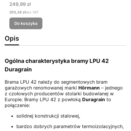
Cena
249,99 zł
Cena
203,24 zł
bez VAT
Do koszyka
Opis
Ogólna charakterystyka bramy LPU 42
Duragrain
Brama LPU 42
należy do segmentowych bram
garażowych renomowanej marki
Hörmann
– jednego
z czołowych producentów stolarki budowlanej w
Europie. Bramy LPU 42 z powłoką
Duragrain
to
połączenie:
solidnej konstrukcji stalowej,
bardzo dobrych parametrów termoizolacyjnych,