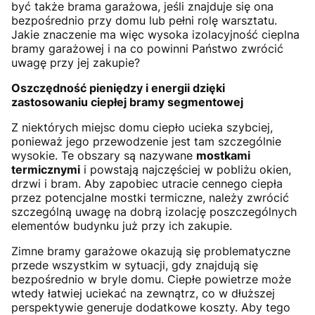
być także brama garażowa, jeśli znajduje się ona
bezpośrednio przy domu lub pełni rolę warsztatu.
Jakie znaczenie ma więc wysoka izolacyjność cieplna
bramy garażowej i na co powinni Państwo zwrócić
uwagę przy jej zakupie?
Oszczędność pieniędzy i energii dzięki
zastosowaniu ciepłej bramy segmentowej
Z niektórych miejsc domu ciepło ucieka szybciej,
ponieważ jego przewodzenie jest tam szczególnie
wysokie. Te obszary są nazywane
mostkami
termicznymi
i powstają najczęściej w pobliżu okien,
drzwi i bram. Aby zapobiec utracie cennego ciepła
przez potencjalne mostki termiczne, należy zwrócić
szczególną uwagę na dobrą izolację poszczególnych
elementów budynku już przy ich zakupie.
Zimne bramy garażowe okazują się problematyczne
przede wszystkim w sytuacji, gdy znajdują się
bezpośrednio w bryle domu. Ciepłe powietrze może
wtedy łatwiej uciekać na zewnątrz, co w dłuższej
perspektywie generuje dodatkowe koszty. Aby tego