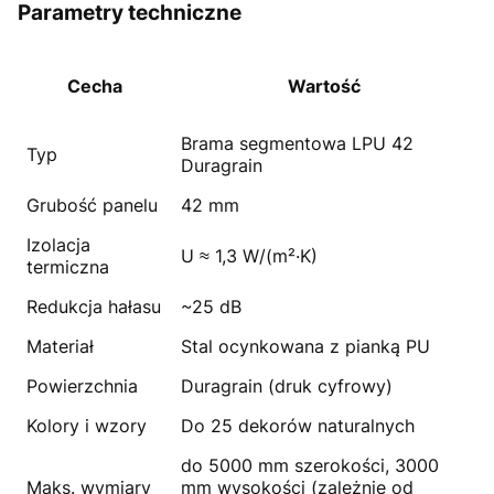
Parametry techniczne
Cecha
Wartość
Brama segmentowa LPU 42
Typ
Duragrain
Grubość panelu
42 mm
Izolacja
U ≈ 1,3 W/(m²·K)
termiczna
Redukcja hałasu
~25 dB
Materiał
Stal ocynkowana z pianką PU
Powierzchnia
Duragrain (druk cyfrowy)
Kolory i wzory
Do 25 dekorów naturalnych
do 5000 mm szerokości, 3000
Maks. wymiary
mm wysokości (zależnie od