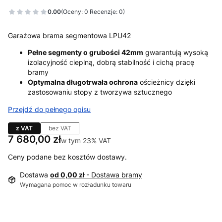
0.00
(Oceny: 0 Recenzje: 0)
Garażowa brama segmentowa LPU42
Pełne segmenty o grubości 42mm
gwarantują wysoką
izolacyjność cieplną, dobrą stabilność i cichą pracę
bramy
Optymalna długotrwała ochrona
ościeżnicy dzięki
zastosowaniu stopy z tworzywa sztucznego
Przejdź do pełnego opisu
z VAT
bez VAT
Cena
7 680,00 zł
w tym 23% VAT
w tym
23%
VAT
Ceny podane bez kosztów dostawy.
Dostawa
od 0,00 zł
- Dostawa bramy
Wymagana pomoc w rozładunku towaru
Wybierz wariant produktu: