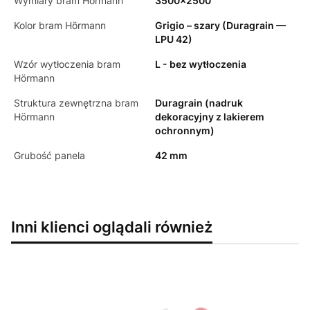
Wymiary bram Hörmann
3500x2500
Kolor bram Hörmann
Grigio – szary (Duragrain —
LPU 42)
Wzór wytłoczenia bram
L - bez wytłoczenia
Hörmann
Struktura zewnętrzna bram
Duragrain (nadruk
Hörmann
dekoracyjny z lakierem
ochronnym)
Grubość panela
42 mm
Inni klienci oglądali również