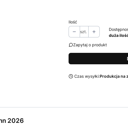
Wybierz
Ilość
Dostępno
szt.
duża iloś
Zapytaj o produkt
Czas wysyłki:
Produkcja na 
nn 2026