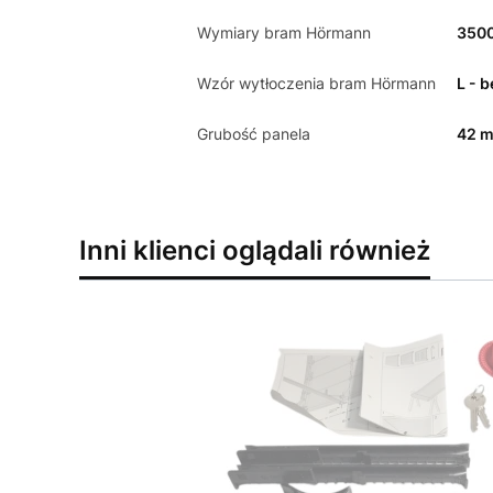
Wymiary bram Hörmann
350
Wzór wytłoczenia bram Hörmann
L - 
Grubość panela
42 
Inni klienci oglądali również