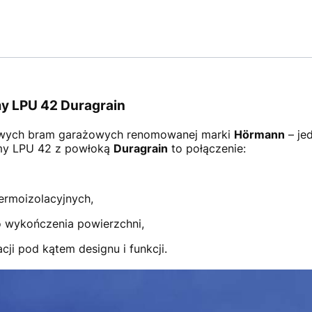
y LPU 42 Duragrain
wych bram garażowych renomowanej marki
Hörmann
– je
amy LPU 42 z powłoką
Duragrain
to połączenie:
ermoizolacyjnych,
 wykończenia powierzchni,
ji pod kątem designu i funkcji.