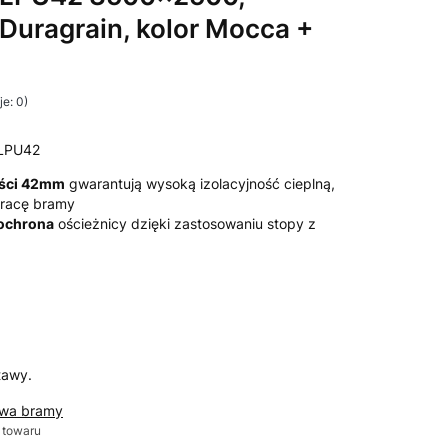
 Duragrain, kolor Mocca +
e: 0)
LPU42
ości 42mm
gwarantują wysoką izolacyjność cieplną,
 pracę bramy
 ochrona
ościeżnicy dzięki zastosowaniu stopy z
tawy.
awa bramy
 towaru