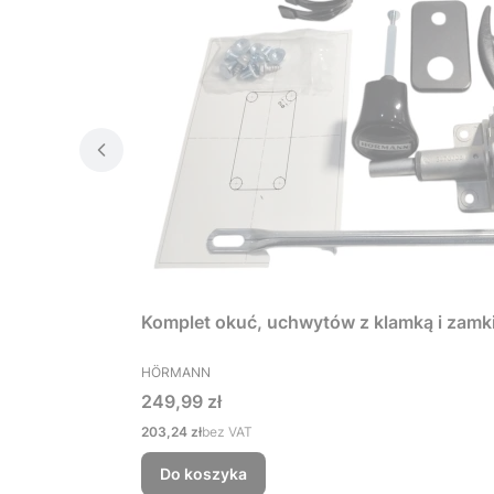
Komplet okuć, uchwytów z klamką i zamk
PRODUCENT
HÖRMANN
Cena
249,99 zł
Cena
203,24 zł
bez VAT
Do koszyka