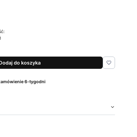
ść:
ć
Dodaj do koszyka
zamówienie 6-tygodni