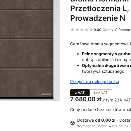
Przetłoczenia L,
Prowadzenie N
0.00
(Oceny: 0 Recenzj
Garażowa brama segmentowa 
Pełne segmenty o grub
dobrą stabilność i cichą
Optymalna długotrwała
tworzywa sztucznego
Przejdź do pełnego opisu
z VAT
bez VAT
Cena
7 680,00 zł
w tym 23% VAT
w tym
23%
VAT
Ceny podane bez kosztów dos
Dostawa
od 0,00 zł
- Dost
Wymagana pomoc w rozładunku