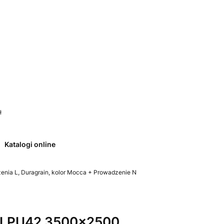
 0. Zobacz szczegóły
ł
Katalogi online
ia L, Duragrain, kolor Mocca + Prowadzenie N
 LPU42 3500x2500,