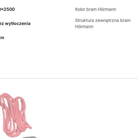
0x2500
Kolor bram Hörmann
Struktura zewnętrzna bram
bez wytłoczenia
Hörmann
mm