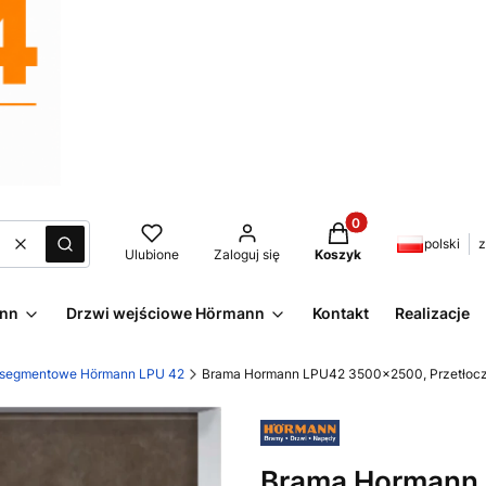
Produkty w koszyku:
polski
z
Wyczyść
Szukaj
Ulubione
Zaloguj się
Koszyk
ann
Drzwi wejściowe Hörmann
Kontakt
Realizacje
 segmentowe Hörmann LPU 42
Brama Hormann LPU42 3500x2500, Przetłoczen
Brama Hormann