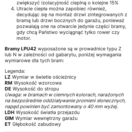
zwiększyć izolacyjność cieplną o kolejne 15%
Utracie ciepła można zapobiec również,
decydując się na montaż drzwi zintegrowanych z
bramą lub drzwi bocznych do garażu, ponieważ
pozwalają one na otwarcie jedynie części bramy,
gdy chcą Państwo wyciągnąć tylko rower czy
motor.
Bramy LPU42
wyposażone są w prowadnice typu Z
lub N w zależności od gabarytu, poniżej wymagania
wymiarowe dla tych bram:
Legenda:
LZ
Wymiar w świetle ościeżnicy
RM
Wysokość wzorcowa
DE
Wysokość do stropu
Uwaga: w bramach w ciemnych kolorach, narażonych
na bezpośrednie oddziaływanie promieni słonecznych,
napęd powinien być zamontowany o 40 mm wyżej.
LDH
Wysokość światła przejazdu
GIM
Wymiar wewnętrzny garażu
ET
Głębokość zabudowy