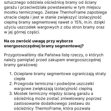
sztucznego oddziela ościeżnicę bramy od ściany
garażu i przeciwdziała powstawaniu w tym miejscu
mostku termicznego. Zestaw ThermoFrame zapobiega
utracie ciepła i jest w stanie zwiększyć izolacyjność
cieplną bramy segmentowej nawet o 15%, m.in. dzięki
użyciu uszczelek wargowych z obu stron bramy oraz
w jej górnej części.
Na co zwrócić uwagę przy wyborze
energooszczędnej bramy segmentowej?
Przygotowaliśmy dla Państwa listę rzeczy, o których
należy pamiętać przed zakupem energooszczędnej
bramy garażowej:
Ocieplane bramy segmentowe ograniczają straty
ciepła
Przegroda termiczna i podwójne uszczelki
wargowe zwiększają izolacyjność cieplną
Mostek termiczny między ścianą garażu a
ościeżnicą może zostać zniwelowany poprzez
zastosowanie dodatkowego zestawu do
ościeżnicy ThermoFrame, która pozwala