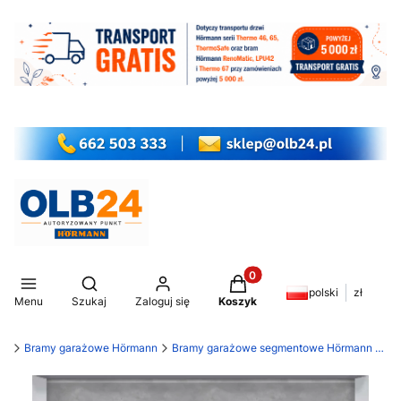
Produkty w koszyku: 0. Z
Otwórz wyszukiwarkę
polski
zł
Menu
Szukaj
Zaloguj się
Koszyk
my
Bramy garażowe Hörmann
Bramy garażowe segmentowe Hörmann LPU 42