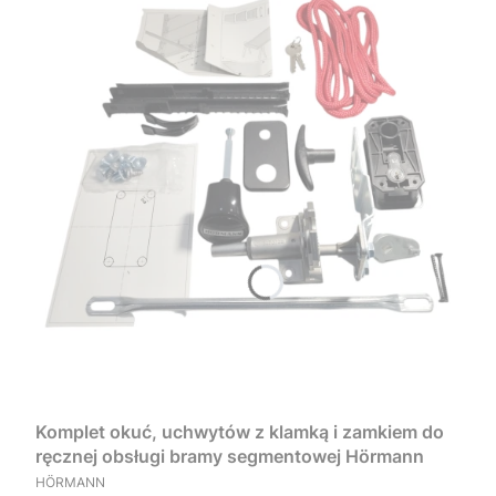
Komplet okuć, uchwytów z klamką i zamkiem do
ręcznej obsługi bramy segmentowej Hörmann
PRODUCENT
HÖRMANN