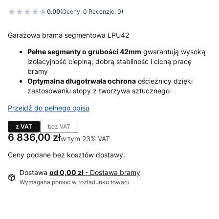
0.00
(Oceny: 0 Recenzje: 0)
Garażowa brama segmentowa LPU42
Pełne segmenty o grubości 42mm
gwarantują wysoką
izolacyjność cieplną, dobrą stabilność i cichą pracę
bramy
Optymalna długotrwała ochrona
ościeżnicy dzięki
zastosowaniu stopy z tworzywa sztucznego
Przejdź do pełnego opisu
z VAT
bez VAT
Cena
6 836,00 zł
w tym 23% VAT
w tym
23%
VAT
Ceny podane bez kosztów dostawy.
Dostawa
od 0,00 zł
- Dostawa bramy
Wymagana pomoc w rozładunku towaru
Wybierz wariant produktu: