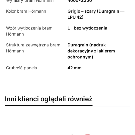
Wymiary bram Hörmann
4000x2250
Kolor bram Hörmann
Grigio – szary (Duragrain —
LPU 42)
Wzór wytłoczenia bram
L - bez wytłoczenia
Hörmann
Struktura zewnętrzna bram
Duragrain (nadruk
Hörmann
dekoracyjny z lakierem
ochronnym)
Grubość panela
42 mm
Inni klienci oglądali również