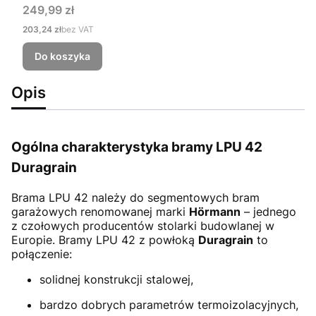
Cena
249,99 zł
Cena
203,24 zł
bez VAT
Do koszyka
Opis
Ogólna charakterystyka bramy LPU 42
Duragrain
Brama LPU 42
należy do segmentowych bram
garażowych renomowanej marki
Hörmann
– jednego
z czołowych producentów stolarki budowlanej w
Europie. Bramy LPU 42 z powłoką
Duragrain
to
połączenie:
solidnej konstrukcji stalowej,
bardzo dobrych parametrów termoizolacyjnych,