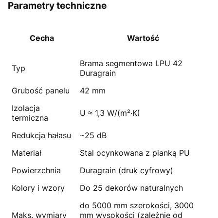
Parametry techniczne
Cecha
Wartość
Brama segmentowa LPU 42
Typ
Duragrain
Grubość panelu
42 mm
Izolacja
U ≈ 1,3 W/(m²·K)
termiczna
Redukcja hałasu
~25 dB
Materiał
Stal ocynkowana z pianką PU
Powierzchnia
Duragrain (druk cyfrowy)
Kolory i wzory
Do 25 dekorów naturalnych
do 5000 mm szerokości, 3000
Maks. wymiary
mm wysokości (zależnie od