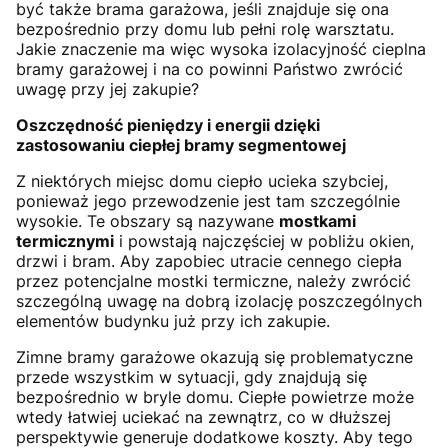
być także brama garażowa, jeśli znajduje się ona
bezpośrednio przy domu lub pełni rolę warsztatu.
Jakie znaczenie ma więc wysoka izolacyjność cieplna
bramy garażowej i na co powinni Państwo zwrócić
uwagę przy jej zakupie?
Oszczędność pieniędzy i energii dzięki
zastosowaniu ciepłej bramy segmentowej
Z niektórych miejsc domu ciepło ucieka szybciej,
ponieważ jego przewodzenie jest tam szczególnie
wysokie. Te obszary są nazywane
mostkami
termicznymi
i powstają najczęściej w pobliżu okien,
drzwi i bram. Aby zapobiec utracie cennego ciepła
przez potencjalne mostki termiczne, należy zwrócić
szczególną uwagę na dobrą izolację poszczególnych
elementów budynku już przy ich zakupie.
Zimne bramy garażowe okazują się problematyczne
przede wszystkim w sytuacji, gdy znajdują się
bezpośrednio w bryle domu. Ciepłe powietrze może
wtedy łatwiej uciekać na zewnątrz, co w dłuższej
perspektywie generuje dodatkowe koszty. Aby tego