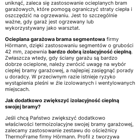
uniknąć, zaleca się zastosowanie ocieplanych bram
garażowych, które pomogą ograniczyć straty ciepła i
oszczędzić na ogrzewaniu. Jest to szczególnie
ważne, gdy garaż jest ogrzewany lub
wykorzystywany jako warsztat.
Ocieplana garażowa brama segmentowa
firmy
Hörmann, dzięki zastosowaniu segmentów o grubości
42 mm, zapewnia
bardzo dobrą izolacyjność cieplną
.
Zwłaszcza wtedy, gdy ściany garażu są bardzo
dobrze ocieplone, należy zwrócić uwagę na wybór
ciepłej bramy garażowej, a najlepiej zasięgnąć porady
u doradcy. W przeciwnym razie istnieje ryzyko
wystąpienia pleśni w źle izolowanych i wentylowanych
miejscach.
Jak dodatkowo zwiększyć izolacyjność cieplną
swojej bramy?
Jeśli chcą Państwo zwiększyć dodatkowo
właściwości termoizolacyjne swojej bramy garażowej,
zalecamy zastosowanie zestawu do ościeżnicy
ThermoFrame firmy Hörmann. Profil z tworzywa