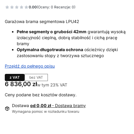
0.00
(Oceny: 0 Recenzje: 0)
Garażowa brama segmentowa LPU42
Pełne segmenty o grubości 42mm
gwarantują wysoką
izolacyjność cieplną, dobrą stabilność i cichą pracę
bramy
Optymalna długotrwała ochrona
ościeżnicy dzięki
zastosowaniu stopy z tworzywa sztucznego
Przejdź do pełnego opisu
z VAT
bez VAT
Cena
6 836,00 zł
w tym 23% VAT
w tym
23%
VAT
Ceny podane bez kosztów dostawy.
Dostawa
od 0,00 zł
- Dostawa bramy
Wymagana pomoc w rozładunku towaru
Wybierz wariant produktu: