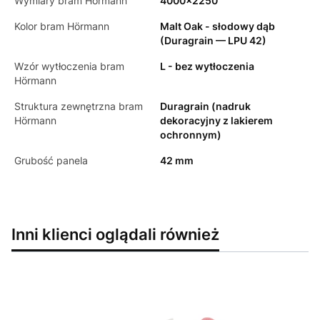
Wymiary bram Hörmann
4000x2250
Kolor bram Hörmann
Malt Oak - słodowy dąb
(Duragrain — LPU 42)
Wzór wytłoczenia bram
L - bez wytłoczenia
Hörmann
Struktura zewnętrzna bram
Duragrain (nadruk
Hörmann
dekoracyjny z lakierem
ochronnym)
Grubość panela
42 mm
Inni klienci oglądali również