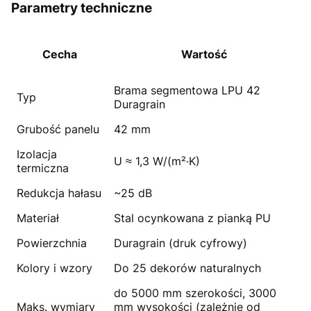
Parametry techniczne
Cecha
Wartość
Brama segmentowa LPU 42
Typ
Duragrain
Grubość panelu
42 mm
Izolacja
U ≈ 1,3 W/(m²·K)
termiczna
Redukcja hałasu
~25 dB
Materiał
Stal ocynkowana z pianką PU
Powierzchnia
Duragrain (druk cyfrowy)
Kolory i wzory
Do 25 dekorów naturalnych
do 5000 mm szerokości, 3000
Maks. wymiary
mm wysokości (zależnie od