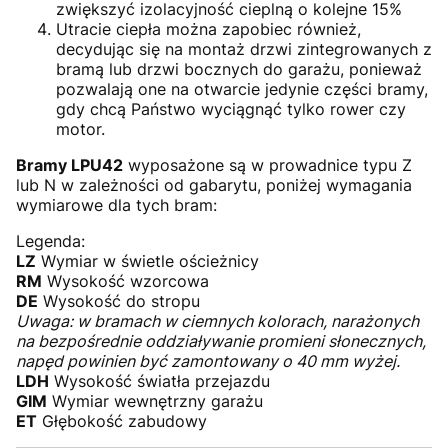
zwiększyć izolacyjność cieplną o kolejne 15%
Utracie ciepła można zapobiec również,
decydując się na montaż drzwi zintegrowanych z
bramą lub drzwi bocznych do garażu, ponieważ
pozwalają one na otwarcie jedynie części bramy,
gdy chcą Państwo wyciągnąć tylko rower czy
motor.
Bramy LPU42
wyposażone są w prowadnice typu Z
lub N w zależności od gabarytu, poniżej wymagania
wymiarowe dla tych bram:
Legenda:
LZ
Wymiar w świetle ościeżnicy
RM
Wysokość wzorcowa
DE
Wysokość do stropu
Uwaga: w bramach w ciemnych kolorach, narażonych
na bezpośrednie oddziaływanie promieni słonecznych,
napęd powinien być zamontowany o 40 mm wyżej.
LDH
Wysokość światła przejazdu
GIM
Wymiar wewnętrzny garażu
ET
Głębokość zabudowy