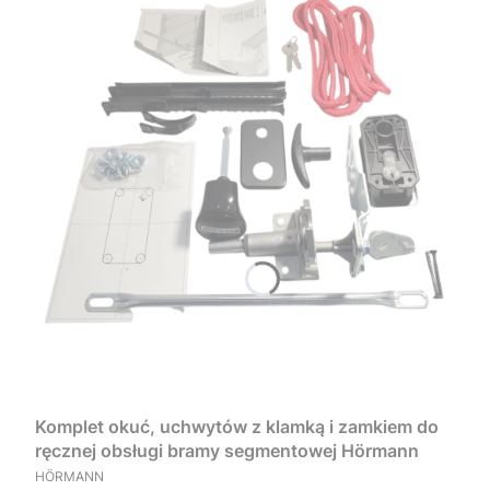
Komplet okuć, uchwytów z klamką i zamkiem do
ręcznej obsługi bramy segmentowej Hörmann
PRODUCENT
HÖRMANN