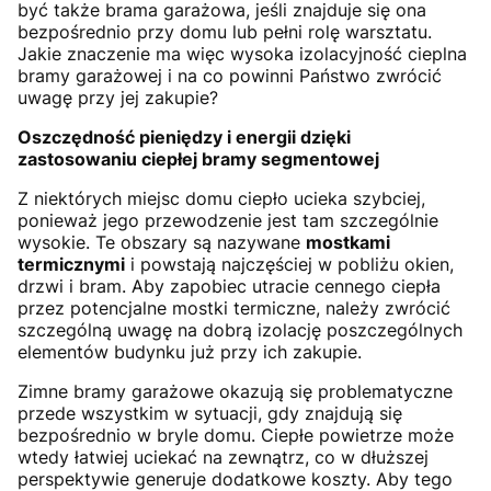
być także brama garażowa, jeśli znajduje się ona
bezpośrednio przy domu lub pełni rolę warsztatu.
Jakie znaczenie ma więc wysoka izolacyjność cieplna
bramy garażowej i na co powinni Państwo zwrócić
uwagę przy jej zakupie?
Oszczędność pieniędzy i energii dzięki
zastosowaniu ciepłej bramy segmentowej
Z niektórych miejsc domu ciepło ucieka szybciej,
ponieważ jego przewodzenie jest tam szczególnie
wysokie. Te obszary są nazywane
mostkami
termicznymi
i powstają najczęściej w pobliżu okien,
drzwi i bram. Aby zapobiec utracie cennego ciepła
przez potencjalne mostki termiczne, należy zwrócić
szczególną uwagę na dobrą izolację poszczególnych
elementów budynku już przy ich zakupie.
Zimne bramy garażowe okazują się problematyczne
przede wszystkim w sytuacji, gdy znajdują się
bezpośrednio w bryle domu. Ciepłe powietrze może
wtedy łatwiej uciekać na zewnątrz, co w dłuższej
perspektywie generuje dodatkowe koszty. Aby tego