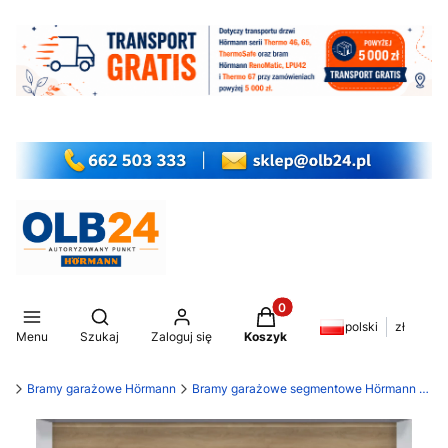
Produkty w koszyku: 0. Z
Otwórz wyszukiwarkę
polski
zł
Menu
Szukaj
Zaloguj się
Koszyk
my
Bramy garażowe Hörmann
Bramy garażowe segmentowe Hörmann LPU 42