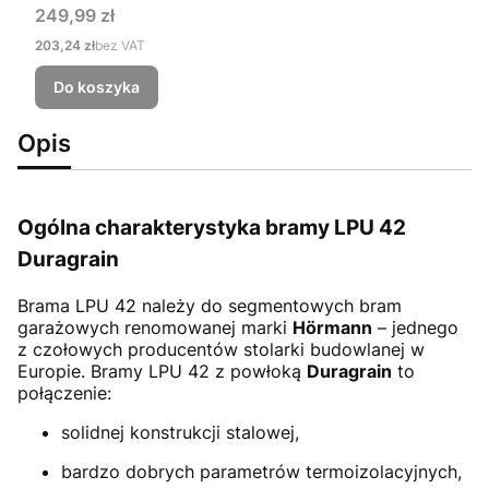
Cena
249,99 zł
Cena
203,24 zł
bez VAT
Do koszyka
Opis
Ogólna charakterystyka bramy LPU 42
Duragrain
Brama LPU 42
należy do segmentowych bram
garażowych renomowanej marki
Hörmann
– jednego
z czołowych producentów stolarki budowlanej w
Europie. Bramy LPU 42 z powłoką
Duragrain
to
połączenie:
solidnej konstrukcji stalowej,
bardzo dobrych parametrów termoizolacyjnych,