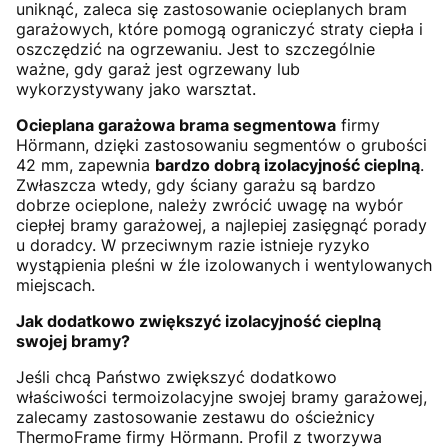
uniknąć, zaleca się zastosowanie ocieplanych bram
garażowych, które pomogą ograniczyć straty ciepła i
oszczędzić na ogrzewaniu. Jest to szczególnie
ważne, gdy garaż jest ogrzewany lub
wykorzystywany jako warsztat.
Ocieplana garażowa brama segmentowa
firmy
Hörmann, dzięki zastosowaniu segmentów o grubości
42 mm, zapewnia
bardzo dobrą izolacyjność cieplną
.
Zwłaszcza wtedy, gdy ściany garażu są bardzo
dobrze ocieplone, należy zwrócić uwagę na wybór
ciepłej bramy garażowej, a najlepiej zasięgnąć porady
u doradcy. W przeciwnym razie istnieje ryzyko
wystąpienia pleśni w źle izolowanych i wentylowanych
miejscach.
Jak dodatkowo zwiększyć izolacyjność cieplną
swojej bramy?
Jeśli chcą Państwo zwiększyć dodatkowo
właściwości termoizolacyjne swojej bramy garażowej,
zalecamy zastosowanie zestawu do ościeżnicy
ThermoFrame firmy Hörmann. Profil z tworzywa