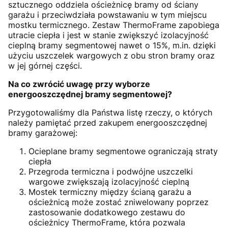
sztucznego oddziela ościeżnicę bramy od ściany
garażu i przeciwdziała powstawaniu w tym miejscu
mostku termicznego. Zestaw ThermoFrame zapobiega
utracie ciepła i jest w stanie zwiększyć izolacyjność
cieplną bramy segmentowej nawet o 15%, m.in. dzięki
użyciu uszczelek wargowych z obu stron bramy oraz
w jej górnej części.
Na co zwrócić uwagę przy wyborze
energooszczędnej bramy segmentowej?
Przygotowaliśmy dla Państwa listę rzeczy, o których
należy pamiętać przed zakupem energooszczędnej
bramy garażowej:
Ocieplane bramy segmentowe ograniczają straty
ciepła
Przegroda termiczna i podwójne uszczelki
wargowe zwiększają izolacyjność cieplną
Mostek termiczny między ścianą garażu a
ościeżnicą może zostać zniwelowany poprzez
zastosowanie dodatkowego zestawu do
ościeżnicy ThermoFrame, która pozwala