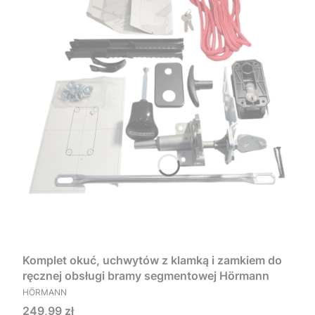
Komplet okuć, uchwytów z klamką i zamkiem do
ręcznej obsługi bramy segmentowej Hörmann
PRODUCENT
HÖRMANN
Cena
249,99 zł