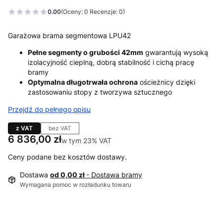
0.00
(Oceny: 0 Recenzje: 0)
Garażowa brama segmentowa LPU42
Pełne segmenty o grubości 42mm
gwarantują wysoką
izolacyjność cieplną, dobrą stabilność i cichą pracę
bramy
Optymalna długotrwała ochrona
ościeżnicy dzięki
zastosowaniu stopy z tworzywa sztucznego
Przejdź do pełnego opisu
z VAT
bez VAT
Cena
6 836,00 zł
w tym 23% VAT
w tym
23%
VAT
Ceny podane bez kosztów dostawy.
Dostawa
od 0,00 zł
- Dostawa bramy
Wymagana pomoc w rozładunku towaru
Wybierz wariant produktu: