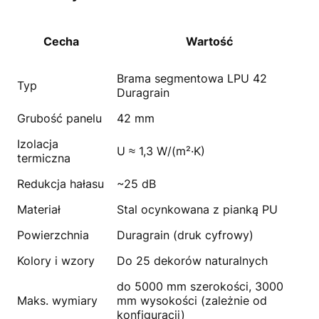
Cecha
Wartość
Brama segmentowa LPU 42
Typ
Duragrain
Grubość panelu
42 mm
Izolacja
U ≈ 1,3 W/(m²·K)
termiczna
Redukcja hałasu
~25 dB
Materiał
Stal ocynkowana z pianką PU
Powierzchnia
Duragrain (druk cyfrowy)
Kolory i wzory
Do 25 dekorów naturalnych
do 5000 mm szerokości, 3000
Maks. wymiary
mm wysokości (zależnie od
konfiguracji)