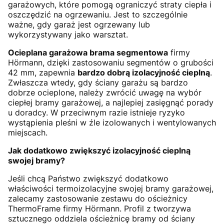
garażowych, które pomogą ograniczyć straty ciepła i
oszczędzić na ogrzewaniu. Jest to szczególnie
ważne, gdy garaż jest ogrzewany lub
wykorzystywany jako warsztat.
Ocieplana garażowa brama segmentowa
firmy
Hörmann, dzięki zastosowaniu segmentów o grubości
42 mm, zapewnia
bardzo dobrą izolacyjność cieplną
.
Zwłaszcza wtedy, gdy ściany garażu są bardzo
dobrze ocieplone, należy zwrócić uwagę na wybór
ciepłej bramy garażowej, a najlepiej zasięgnąć porady
u doradcy. W przeciwnym razie istnieje ryzyko
wystąpienia pleśni w źle izolowanych i wentylowanych
miejscach.
Jak dodatkowo zwiększyć izolacyjność cieplną
swojej bramy?
Jeśli chcą Państwo zwiększyć dodatkowo
właściwości termoizolacyjne swojej bramy garażowej,
zalecamy zastosowanie zestawu do ościeżnicy
ThermoFrame firmy Hörmann. Profil z tworzywa
sztucznego oddziela ościeżnicę bramy od ściany