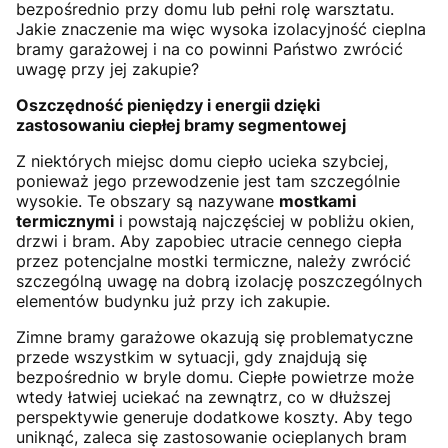
bezpośrednio przy domu lub pełni rolę warsztatu.
Jakie znaczenie ma więc wysoka izolacyjność cieplna
bramy garażowej i na co powinni Państwo zwrócić
uwagę przy jej zakupie?
Oszczędność pieniędzy i energii dzięki
zastosowaniu ciepłej bramy segmentowej
Z niektórych miejsc domu ciepło ucieka szybciej,
ponieważ jego przewodzenie jest tam szczególnie
wysokie. Te obszary są nazywane
mostkami
termicznymi
i powstają najczęściej w pobliżu okien,
drzwi i bram. Aby zapobiec utracie cennego ciepła
przez potencjalne mostki termiczne, należy zwrócić
szczególną uwagę na dobrą izolację poszczególnych
elementów budynku już przy ich zakupie.
Zimne bramy garażowe okazują się problematyczne
przede wszystkim w sytuacji, gdy znajdują się
bezpośrednio w bryle domu. Ciepłe powietrze może
wtedy łatwiej uciekać na zewnątrz, co w dłuższej
perspektywie generuje dodatkowe koszty. Aby tego
uniknąć, zaleca się zastosowanie ocieplanych bram