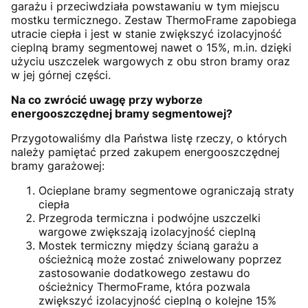
garażu i przeciwdziała powstawaniu w tym miejscu
mostku termicznego. Zestaw ThermoFrame zapobiega
utracie ciepła i jest w stanie zwiększyć izolacyjność
cieplną bramy segmentowej nawet o 15%, m.in. dzięki
użyciu uszczelek wargowych z obu stron bramy oraz
w jej górnej części.
Na co zwrócić uwagę przy wyborze
energooszczędnej bramy segmentowej?
Przygotowaliśmy dla Państwa listę rzeczy, o których
należy pamiętać przed zakupem energooszczędnej
bramy garażowej:
Ocieplane bramy segmentowe ograniczają straty
ciepła
Przegroda termiczna i podwójne uszczelki
wargowe zwiększają izolacyjność cieplną
Mostek termiczny między ścianą garażu a
ościeżnicą może zostać zniwelowany poprzez
zastosowanie dodatkowego zestawu do
ościeżnicy ThermoFrame, która pozwala
zwiększyć izolacyjność cieplną o kolejne 15%