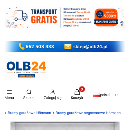
Produkty w koszyku: 0. Z
Otwórz wyszukiwarkę
polski
zł
Menu
Szukaj
Zaloguj się
Koszyk
my
Bramy garażowe Hörmann
Bramy garażowe segmentowe Hörmann LPU 42