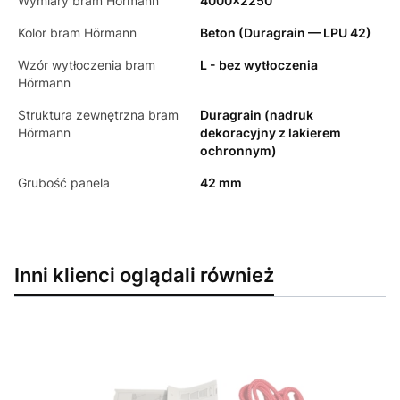
Wymiary bram Hörmann
4000x2250
Kolor bram Hörmann
Beton (Duragrain — LPU 42)
Wzór wytłoczenia bram
L - bez wytłoczenia
Hörmann
Struktura zewnętrzna bram
Duragrain (nadruk
Hörmann
dekoracyjny z lakierem
ochronnym)
Grubość panela
42 mm
Inni klienci oglądali również