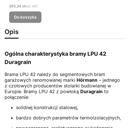
Cena
203,24 zł
bez VAT
Do koszyka
Opis
Ogólna charakterystyka bramy LPU 42
Duragrain
Brama LPU 42
należy do segmentowych bram
garażowych renomowanej marki
Hörmann
– jednego
z czołowych producentów stolarki budowlanej w
Europie. Bramy LPU 42 z powłoką
Duragrain
to
połączenie:
solidnej konstrukcji stalowej,
bardzo dobrych parametrów termoizolacyjnych,
nowoczesnego, realistycznego wykończenia